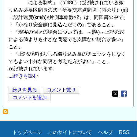
による制約」（p.486）に記載されている織
り込み必要区間長の式『所要交差点間隔（内のり）(m)
＝設計速度(km/h)×片側車線数×2』は、同図書の中で、
・『かなり安全側に見込んだもの』であること、
・『現実の個々の場合については、～(略)～上記の式
による値よりも小さな間隔でも支障ない場合が多い』
こと、
・『上記の値はむしろ織り込み長のチェックをしなく
てもよい十分な間隔と考えた方がよい』こと、
が記載されています。
....続きを読む
交
続きを見る
コメント数 9
Opens in
Opens
差
コメントを追加
点
間
隔
（織
Secondary
トップページ
このサイトについて
ヘルプ
RSS
り