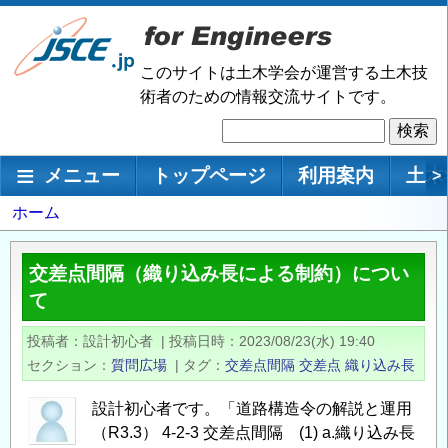
メ
イ
ン
このサイトは土木学会が運営する土木技
コ
術者のための情報交流サイトです。
ン
検
テ
索
ン
メインナビゲーション
メニュー
トップページ
利用案内
土木
>
ツ
に
パ
ホーム
移
ン
動
く
交差点間隔（織り込み長による制約）につい
ず
て
投稿者
設計初心者
|
投稿日時
2023/08/23(水) 19:40
セクション
質問広場
|
タグ
交差点間隔
交差点
織り込み長
設計初心者です。「道路構造令の解説と運用
（R3.3） 4-2-3 交差点間隔 (1) a.織り込み長