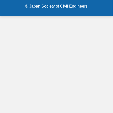
menu
込
© Japan Society of Civil Engineers
み
長
に
よ
る
制
約）
に
つ
い
て
の