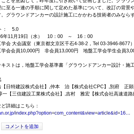
うことを意図して，昨年度に引き続いて企画しました。グラウ
理に至る一連の手順に関して定めた基準について、改訂の背景
す。グラウンドアンカーの設計施工にかかわる技術者のみなら
ト： 5.0
6年11月19日（水） 10：00 ～ 16：00
 大会議室（東京都文京区千石4-38-2，Tel 03-3946-8677
会会員10,000円 非会員13,000円 地盤工学会学生会員3,
キストは，地盤工学会基準書「グラウンドアンカー設計・施工
名
【日特建設株式会社】,仲本 治【株式会社CPC】,別府 正
淳一【三信建設工業株式会社】,吉村 雅宏【株式会社高速道路
など詳細はこちら：
ban.or.jp/index.php?option=com_content&view=article&id=16…
コメントを追加