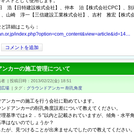
テキストとして使用します。
田 浩【日特建設株式会社】、仲本 治【株式会社CPC】、別
】、山崎 淳一【三信建設工業株式会社】、吉村 雅宏【株式
など詳細はこちら：
ban.or.jp/index.php?option=com_content&view=article&id=14…
コメントを追加
アンカーの施工管理について
稿者
|
投稿日時
2013/02/22(金) 18:51
問広場
|
タグ
グラウンドアンカー
削孔角度
でアンカーの施工を行う会社に勤めています。
ウンドアンカーの削孔角度誤差について教えてください。
管理基準では±２．５°以内と記載されていますが、傾角・水平
基準はないのでしょうか？
したが、見つけることが出来ませんでしたので教えてください