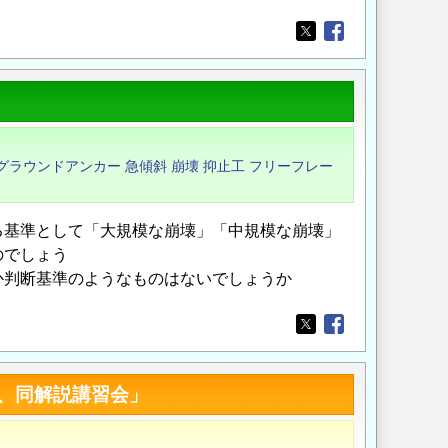
Opens in a new wi
Opens in a new
グラウンドアンカー
急傾斜
崩壊
抑止工
フリーフレー
る基準として「大規模な崩壊」「中規模な崩壊」
のでしょう
か判断基準のようなものはないでしょうか
Opens in a new wi
Opens in a new
、同解説講習会」