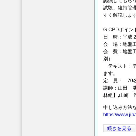
認識してもら
え
試験、維持管
方
すく解説しま
と
ア
G-CPDポイン
ン
日 時：平成 2
カ
会 場：地盤工学会
ー
会 費：地盤工学
頭
別）
部
テキスト：テ
の
ます。
維
定 員： 70
持
講師：山田 浩
林組】,山崎 
管
理
申し込み方法
に
https://www.ji
つ
い
【地
続きを見る
て
盤