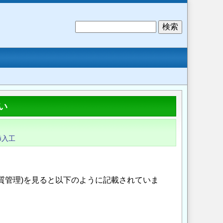
検
索
い
挿入工
品質管理)を見ると以下のように記載されていま