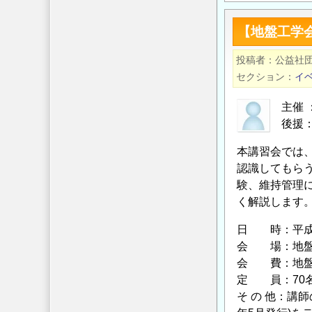
の
工
【地盤工学
学
会
投稿者
公益社
技
セクション
イ
術
講
主催
習
後援
会】
本講習会では
「グ
認識してもら
ラ
験、維持管理
ウ
く解説します
ン
ド
日 時：平成25
ア
会 場：地盤工学
ン
会 費：地盤工学
カ
定 員：70
ー
そ の 他：講