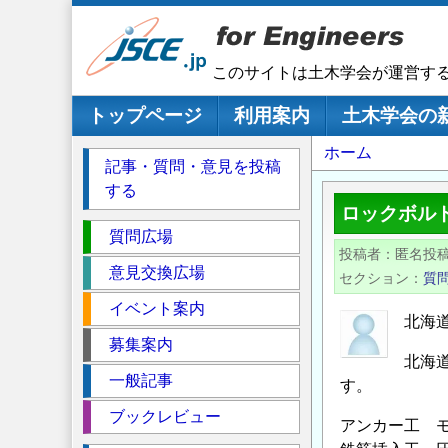
メ
イ
ン
このサイトは土木学会が運営す
コ
ン
メインナビゲーション
トップページ
利用案内
土木学会の
テ
パ
ホーム
ン
記事・質問・意見を投稿
ツ
ン
する
に
く
ロックボル
移
セ
ず
質問広場
動
投稿者
匿名投
ク
意見交換広場
セクション
質
シ
イベント案内
ョ
北海
ン
募集案内
北海
一般記事
す。
ブックレビュー
アンカー工 モ