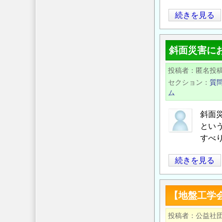
ウ
グ
続きを見る
ン
ラ
ド
ウ
ア
斜面災害に
ン
ン
ド
カ
投稿者
匿名投
ア
ー
セクション
質
ン
設
ム
カ
計・
ー
斜面
施
とい
の
工
すべ
施
基
工
準、
斜
続きを見る
管
同
面
理
解
災
に
説
【地盤工学
害
つ
講
に
い
投稿者
習
公益社団