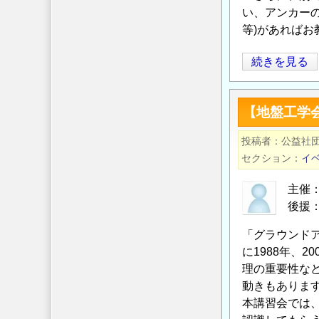
違
い、アンカーの
つ
い
等)があればお
い
の
て
軽
続きを見る
の
量
盛
【地盤工学
土
の
投稿者
公益社
山
セクション
イ
側
固
主催
定
後援
ア
「グラウンド
ン
に1988年、
カ
理の重要性な
ー
動きもありま
の
本講習会では
考