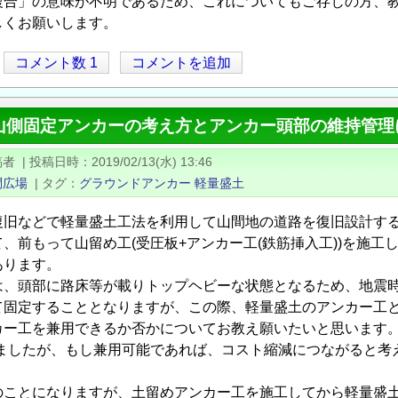
複合」の意味が不明であるため、これについてもご存じの方、
しくお願いします。
コメント数 1
コメントを追加
山側固定アンカーの考え方とアンカー頭部の維持管理
稿者
|
投稿日時
2019/02/13(水) 13:46
問広場
|
タグ
グラウンドアンカー
軽量盛土
復旧などで軽量盛土工法を利用して山間地の道路を復旧設計す
て、前もって山留め工(受圧板+アンカー工(鉄筋挿入工))を施
あります。
、頭部に路床等が載りトップヘビーな状態となるため、地震時
て固定することとなりますが、この際、軽量盛土のアンカー工と
カー工を兼用できるか否かについてお教え願いたいと思います。
きましたが、もし兼用可能であれば、コスト縮減につながると考
ことになりますが、土留めアンカー工を施工してから軽量盛土