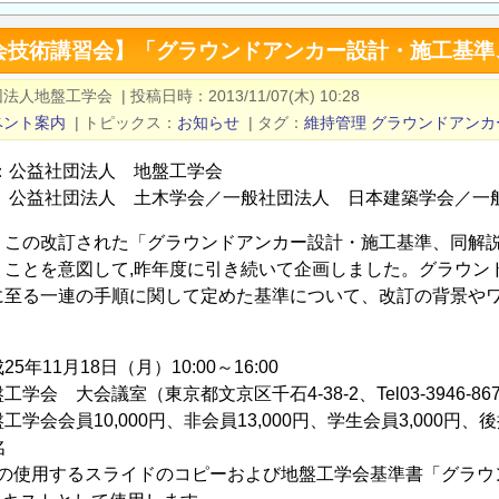
会技術講習会】「グラウンドアンカー設計・施工基準
団法人地盤工学会
|
投稿日時
2013/11/07(木) 10:28
ベント案内
|
トピックス
お知らせ
|
タグ
維持管理
グラウンドアンカ
 ：公益社団法人 地盤工学会
： 公益社団法人 土木学会／一般社団法人 日本建築学会／一
、この改訂された「グラウンドアンカー設計・施工基準、同解
うことを意図して,昨年度に引き続いて企画しました。グラウン
に至る一連の手順に関して定めた基準について、改訂の背景や
。
年11月18日（月）10:00～16:00
会 大会議室（東京都文京区千石4-38-2、Tel03-3946-86
会会員10,000円、非会員13,000円、学生会員3,000円、
名
師の使用するスライドのコピーおよび地盤工学会基準書「グラウ