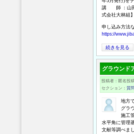
年5月発行)を
設
講 師 ：山
計・
式会社大林組
施
工
申し込み方法
基
https://www.ji
準、
同
【地
続きを見る
解
盤
説
工
講
グラウンド
学
習
会
投稿者
匿名投
会」
技
セクション
質
の
術
講
地方
習
グラ
会】
施工
「グ
水平角に管理
文献等調べま
ラ