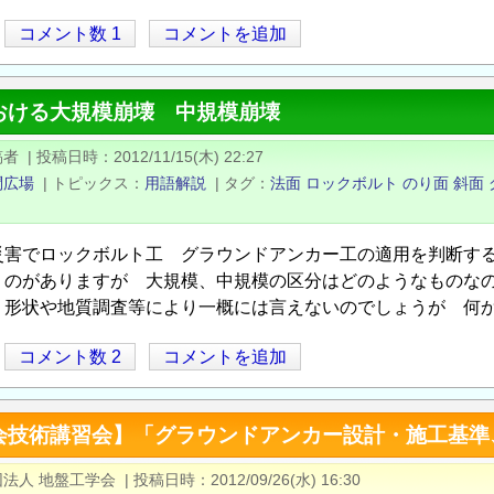
コメント数 1
コメントを追加
おける大規模崩壊 中規模崩壊
稿者
|
投稿日時
2012/11/15(木) 22:27
問広場
|
トピックス
用語解説
|
タグ
法面
ロックボルト
のり面
斜面
災害でロックボルト工 グラウンドアンカー工の適用を判断す
うのがありますが 大規模、中規模の区分はどのようなものな
り形状や地質調査等により一概には言えないのでしょうが 何
コメント数 2
コメントを追加
会技術講習会】「グラウンドアンカー設計・施工基準
法人 地盤工学会
|
投稿日時
2012/09/26(水) 16:30