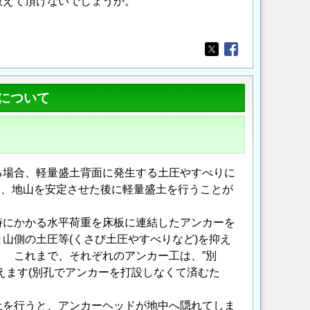
教えて頂けないでしょうか。
Opens in a new wi
Opens in a new
について
る場合、軽量盛土背面に発生する土圧やすべりに
工し、地山を安定させた後に軽量盛土を行うことが
にかかる水平荷重を床板に連結したアンカーを
山側の土圧等(くさび土圧やすべりなど)を抑え
 これまで、それぞれのアンカー工は、”別
えます(別孔でアンカーを打設しなくて済むた
を行うと、アンカーヘッドが地中へ隠れてしま