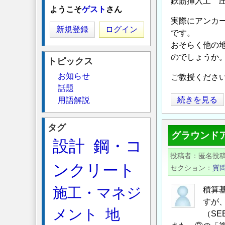
鉄筋挿入工
ようこそ
ゲスト
さん
実際にアンカー
新規登録
ログイン
です。
おそらく他の地
のでしょうか
トピックス
お知らせ
ご教授くださ
話題
ロ
続きを見る
用語解説
ッ
ク
タグ
グラウンド
ボ
設計
鋼・コ
ル
投稿者
匿名投
ト
ンクリート
セクション
質
工
と
施工・マネジ
積算基
グ
すが
メント
地
ラ
（S