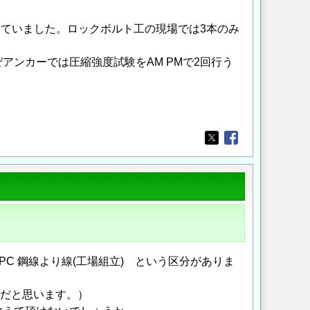
していました。ロックボルト工の現場では3本のみ
ンカーでは圧縮強度試験をAM PMで2回行う
Opens in a new wi
Opens in a new
PC 鋼線より線(工場組立) という区分がありま
①だと思います。）