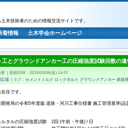
る土木技術者のための情報交流サイトです。
新着情報
土木学会ホームページ
ト工とグラウンドアンカー工の圧縮強度試験回数の違
稿者
|
投稿日時
2024/03/08(金) 14:07
問広場
|
タグ
セメントミルク
ロックボルト
グラウンドアンカー
鉄筋
道在住です。
道開発局の令和5年度版 道路・河川工事仕様書 施工管理基準(
ルタルの圧縮強度試験 2回 (午前・午後) / 日