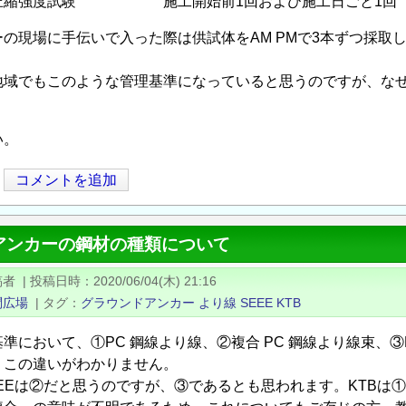
 圧縮強度試験 施工開始前1回および施工日ごと1回
の現場に手伝いで入った際は供試体をAM PMで3本ずつ採取
域でもこのような管理基準になっていると思うのですが、なぜア
。
い。
コメントを追加
アンカーの鋼材の種類について
稿者
|
投稿日時
2020/06/04(木) 21:16
問広場
|
タグ
グラウンドアンカー
より線
SEEE
KTB
準において、①PC 鋼線より線、②複合 PC 鋼線より線束、③
、この違いがわかりません。
EEEは②だと思うのですが、③であるとも思われます。KTBは