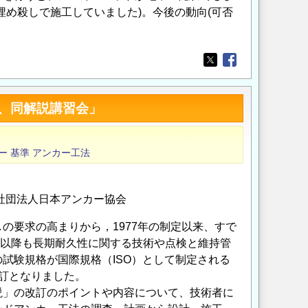
め殺しで施工していました)。今後の動向(可否
Opens in a new wi
Opens in a new
、同解説講習会」
ー
基準
アンカー工法
社団法人日本アンカー協会
の要求の高まりから，1977年の制定以来、すで
0年以降も長期耐久性に関する技術や点検と維持管
試験規格が国際規格（ISO）として制定される
訂となりました。
説」の改訂のポイントや内容について、技術者に