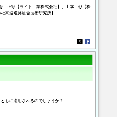
府 正顕【ライト工業株式会社】、山本 彰【株
会社高速道路総合技術研究所】
Opens in a new wi
Opens in a new
角ともに適用されるのでしょうか？
。