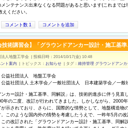
メンテナンス出来なくなる問題があると思います(これまでは埋
教えください。
コメント数 1
コメントを追加
会技術講習会】「グラウンドアンカー設計・施工基準
団法人地盤工学会
|
投稿日時
2014/10/17(金) 10:48
ベント案内
|
トピックス
お知らせ
|
タグ
維持管理
グラウンドアンカ
：公益社団法人 地盤工学会
：公益社団法人 土木学会／一般社団法人 日本建築学会／一般
アンカー設計・施工基準、同解説」は、技術的進歩に伴う見直し
2000年の二度、改訂が行われてきました。しかしながら、200
どが示されており、さらに、国際的な情勢として、地盤構造物の
す。このような国内外の情勢を考慮したうえで、一昨年5月の改
、この改訂された「グラウンドアンカー設計・施工基準、同解