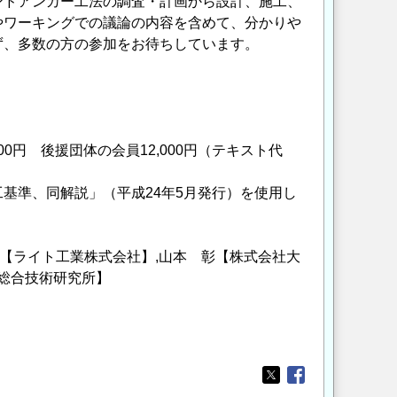
ンドアンカー工法の調査・計画から設計、施工、
やワーキングでの議論の内容を含めて、分かりや
ず、多数の方の参加をお待ちしています。
）
000円 後援団体の会員12,000円（テキスト代
基準、同解説」（平成24年5月発行）を使用し
顕【ライト工業株式会社】,山本 彰【株式会社大
総合技術研究所】
Opens in a new wi
Opens in a new