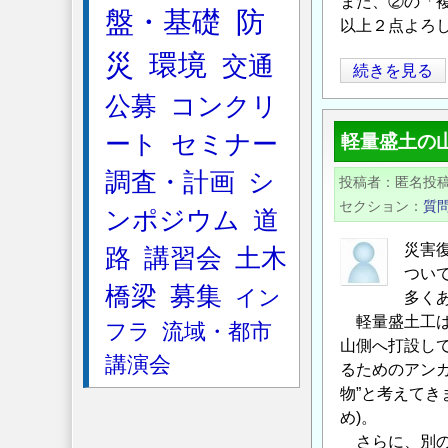
ウ
また、②の「
盤・基礎
防
以上２点よろ
ン
ド
災
環境
交通
グ
続きを見る
ア
ラ
公募
コンクリ
ン
ウ
カ
ート
セミナー
軽量盛土の
ン
ー
ド
工
調査・計画
シ
投稿者
匿名投
ア
の
セクション
質
ンポジウム
道
ン
圧
カ
災害
縮
路
講習会
土木
ー
つい
強
橋梁
募集
イン
の
多く
度
鋼
軽量盛土工は
試
フラ
流域・都市
山側へ打設し
材
験
講演会
るためのアン
の
回
物”と考えて
種
数
め)。
類
の
さらに、別の
に