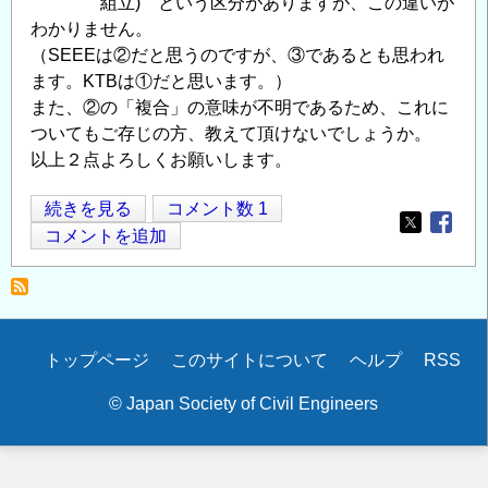
組立) という区分がありますが、この違いが
わかりません。
（SEEEは②だと思うのですが、③であるとも思われ
ます。KTBは①だと思います。）
また、②の「複合」の意味が不明であるため、これに
ついてもご存じの方、教えて頂けないでしょうか。
以上２点よろしくお願いします。
グ
続きを見る
コメント数 1
Opens in
Opens
ラ
コメントを追加
ウ
ン
ド
ア
Secondary
トップページ
このサイトについて
ヘルプ
RSS
ン
menu
カ
© Japan Society of Civil Engineers
ー
の
鋼