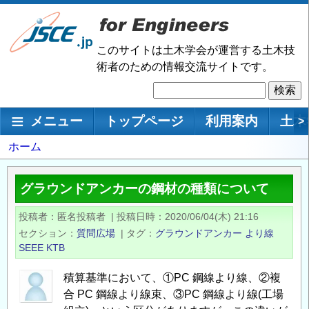
メ
イ
ン
このサイトは土木学会が運営する土木技
コ
術者のための情報交流サイトです。
ン
検
テ
索
ン
メインナビゲーション
メニュー
トップページ
利用案内
土木
>
ツ
に
パ
ホーム
移
ン
動
く
グラウンドアンカーの鋼材の種類について
ず
投稿者
匿名投稿者
|
投稿日時
2020/06/04(木) 21:16
セクション
質問広場
|
タグ
グラウンドアンカー
より線
SEEE
KTB
積算基準において、①PC 鋼線より線、②複
合 PC 鋼線より線束、③PC 鋼線より線(工場