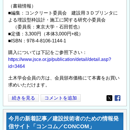
（書籍情報）
■編集：コンクリート委員会 建設用３Ｄプリンタに
よる埋設型枠設計・施工に関する研究小委員会
（委員長：東京大学・石田哲也）
■定価：3,300円（本体3,000円+税）
■ISBN：978-4-8106-1144-1
購入については下記をご参照下さい：
https://www.jsce.or.jp/publication/detail/detail.asp?
id=3464
土木学会会員の方は、会員頒布価格にて本書をお買い
求めいただけます。
土
続きを見る
コメントを追加
Opens in
Opens
木
学
今月の新着記事／建設技術者のための情報発
会
信サイト「コンコム／CONCOM」
2025