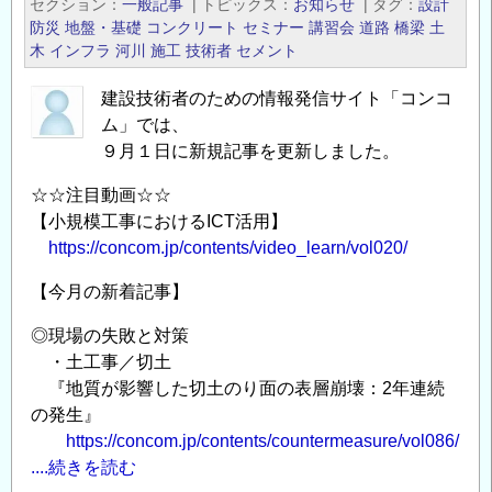
セクション
一般記事
|
トピックス
お知らせ
|
タグ
設計
に
／
防災
地盤・基礎
コンクリート
セミナー
講習会
道路
橋梁
土
お
建
木
インフラ
河川
施工
技術者
セメント
け
設
る
建設技術者のための情報発信サイト「コンコ
技
シ
ム」では、
術
ー
９月１日に新規記事を更新しました。
者
ル
の
☆☆注目動画☆☆
ド
た
【小規模工事におけるICT活用】
セ
め
https://concom.jp/contents/video_learn/vol020/
グ
の
メ
【今月の新着記事】
情
ン
報
◎現場の失敗と対策
ト
発
・土工事／切土
の
信
『地質が影響した切土のり面の表層崩壊：2年連続
設
サ
の発生』
計
イ
https://concom.jp/contents/countermeasure/vol086/
法』
ト
....続きを読む
の
「コ