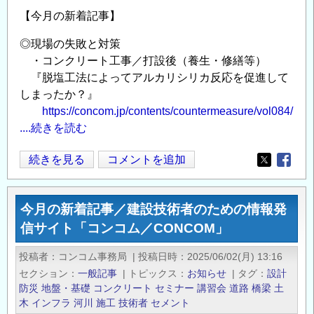
用
【今月の新着記事】
情
い
報
◎現場の失敗と対策
た
発
・コンクリート工事／打設後（養生・修繕等）
コ
信
『脱塩工法によってアルカリシリカ反応を促進して
ン
サ
しまったか？』
ク
イ
https://concom.jp/contents/countermeasure/vol084/
リ
ト
....続きを読む
ー
「コ
ト
ン
今
続きを見る
コメントを追加
Opens in
Opens
構
コ
月
造
ム
の
物
今月の新着記事／建設技術者のための情報発
／
新
の
信サイト「コンコム／CONCOM」
CONCOM」
着
技
の
記
投稿者
コンコム事務局
|
投稿日時
2025/06/02(月) 13:16
術
事
セクション
一般記事
|
トピックス
お知らせ
|
タグ
設計
指
／
防災
地盤・基礎
コンクリート
セミナー
講習会
道路
橋梁
土
針
建
木
インフラ
河川
施工
技術者
セメント
（案）』