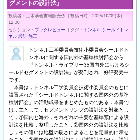
グメントの設計法』
年
10
投稿者
土木学会書籍販売係
|
投稿日時
2025/10/09(木)
月
12:00
新
セクション
ブックレビュー
|
タグ
トンネル
シールドトン
刊
ネル
設計
施工
の
ご
トンネル工学委員会技術小委員会シールドト
ンネルに関する国内外の基準検討部会から、
案
『トンネル・ライブリー35国内外におけるシ
内
ールドセグメントの設計法』が発刊され、好評発売中
『仮
です。
設
本書は，トンネル工学委員会技術小委員会のもとに
構
設置された「シールドトンネルに関する国内外の基準
造
検討部会」の活動成果をまとめたものである．本書で
物
は，主として，セグメントリングの設計法を対象とし
の
て，①国内と海外，それぞれの主要な基準類による設
計
計法を比較，整理したこと，②国内外の設計法を比較
画
し，その違いは地盤の硬さによることを定量的に示せ
と
たこと，③国内外の設計法により試設計を行い，設計