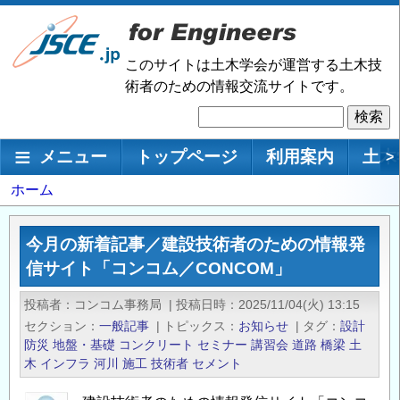
メ
イ
ン
このサイトは土木学会が運営する土木技
コ
術者のための情報交流サイトです。
ン
検
テ
索
ン
メインナビゲーション
メニュー
トップページ
利用案内
土木
>
ツ
に
パ
ホーム
移
ン
動
く
今月の新着記事／建設技術者のための情報発
ず
信サイト「コンコム／CONCOM」
投稿者
コンコム事務局
|
投稿日時
2025/11/04(火) 13:15
セクション
一般記事
|
トピックス
お知らせ
|
タグ
設計
防災
地盤・基礎
コンクリート
セミナー
講習会
道路
橋梁
土
木
インフラ
河川
施工
技術者
セメント