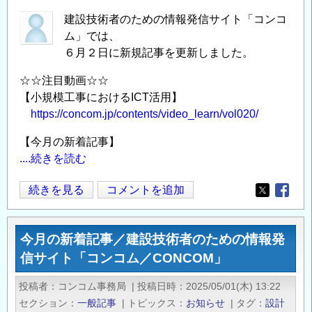
設
の
建設技術者のための情報発信サイト「コンコ
技
ム」では、
術
６月２日に新規記事を更新しました。
者
の
☆☆注目動画☆☆
た
【小規模工事におけるICT活用】
め
https://concom.jp/contents/video_learn/vol020/
の
【今月の新着記事】
情
....続きを読む
報
発
今
続きを見る
コメントを追加
信
Opens in
Opens
月
サ
の
イ
今月の新着記事／建設技術者のための情報発
新
ト
信サイト「コンコム／CONCOM」
着
「コ
記
ン
投稿者
コンコム事務局
|
投稿日時
2025/05/01(木) 13:22
事
コ
セクション
一般記事
|
トピックス
お知らせ
|
タグ
設計
／