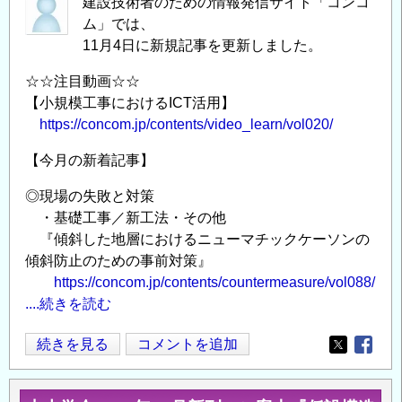
建設技術者のための情報発信サイト「コンコ
ム」では、
11月4日に新規記事を更新しました。
☆☆注目動画☆☆
【小規模工事におけるICT活用】
https://concom.jp/contents/video_learn/vol020/
【今月の新着記事】
◎現場の失敗と対策
・基礎工事／新工法・その他
『傾斜した地層におけるニューマチックケーソンの
傾斜防止のための事前対策』
https://concom.jp/contents/countermeasure/vol088/
....続きを読む
今
続きを見る
コメントを追加
Opens in
Opens
月
の