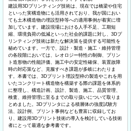
建設用3Dプリンティング技術は、現在では橋梁や住宅
報
といった実構造物にも活用されており、我が国におい
発
ても土木構造物の埋設型枠等への適用事例が着実に増
信
加しています。建設現場における人手不足、工期短
サ
縮、環境負荷の低減といった社会的課題に対し、3Dプ
イ
リンティング技術は新たな解決策を提供する可能性を
ト
秘めています。一方で、設計・製造・施工・維持管理
「コ
の各段階においては、レオロジー特性の制御、プリン
ン
ト造形物の性能評価、施工中の安定性確保、装置故障
コ
時の対応策など、克服すべき課題が多岐にわたりま
ム
す。本書では、3Dプリント埋設型枠の製造やこれを用
／
いたコンクリート構造物を構築する際の課題を体系的
CONCOM」
に整理し、構造計画、設計、製造、施工、品質管理、
の
検査、維持管理に至るまでの取り扱いについて取りま
とめました。3Dプリンタによる積層体の強度試験方
法、設計例、プリント事例なども豊富に収録してお
り、建設用3Dプリント技術の導入を検討している技術
者にとって最適な参考書です。