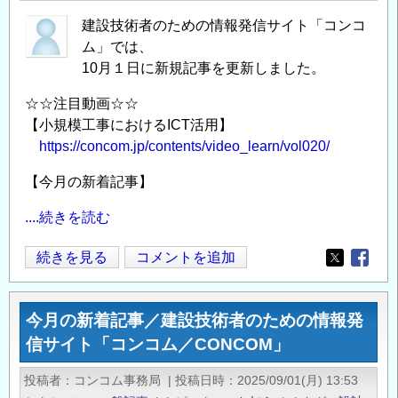
刊
建設技術者のための情報発信サイト「コンコ
の
ム」では、
ご
10月１日に新規記事を更新しました。
案
内
☆☆注目動画☆☆
『ト
【小規模工事におけるICT活用】
ン
https://concom.jp/contents/video_learn/vol020/
ネ
【今月の新着記事】
ル・
ラ
....続きを読む
イ
ブ
今
続きを見る
コメントを追加
Opens in
Opens
リ
月
ー
の
35
今月の新着記事／建設技術者のための情報発
新
国
信サイト「コンコム／CONCOM」
着
内
記
投稿者
コンコム事務局
|
投稿日時
2025/09/01(月) 13:53
外
事