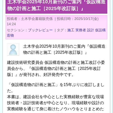
土木学会2025年10月新刊のご案内『仮設構造
新
物の計画と施工［2025年改訂版］』
着
記
投稿者
土木学会書籍販売係
|
投稿日時
2025/10/17(金)
事
14:24
／
セクション
ブックレビュー
|
タグ
施工
実務者
設計
仮設構
建
造物
設
土木学会2025年10月新刊のご案内『仮設構造
技
物の計画と施工［2025年改訂版］』
術
者
建設技術研究委員会 仮設構造物の計画と施工改訂小委
の
員会から、『仮設構造物の計画と施工［2025年改訂
た
版］』が発刊され、好評発売中です。
め
「仮設構造物の計画と施工」を15年ぶりに改訂しまし
の
た。
情
本書は、建設会社を中心とした実務経験が豊富な現場
報
技術者・設計技術者が中心となり、現場経験や設計の
発
実務経験を通じて身に着けたノウハウをとりまとめた
信