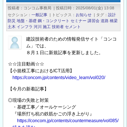
年
投稿者
コンコム事務局
|
投稿日時
2025/08/01(金) 13:08
8
セクション
一般記事
|
トピックス
お知らせ
|
タグ
設計
月
防災
地盤・基礎
鋼・コンクリート
セミナー
講習会
道路
橋梁
新
土木
インフラ
河川
施工
技術者
セメント
刊
建設技術者のための情報発信サイト「コンコ
の
ム」では、
ご
８月１日に新規記事を更新しました。
案
内
☆☆注目動画☆☆
『コ
【小規模工事におけるICT活用】
ン
https://concom.jp/contents/video_learn/vol020/
ク
【今月の新着記事】
リ
ー
◎現場の失敗と対策
ト
・基礎工事／オールケーシング
ラ
『場所打ち杭の鉄筋かごの浮き上がり』
イ
https://concom.jp/contents/countermeasure/vol085/
ブ