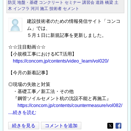
ム
防災
地盤・基礎
コンクリート
セミナー
講習会
道路
橋梁
土
建
木
インフラ
河川
施工
技術者
セメント
／
設
CONCOM」
建設技術者のための情報発信サイト「コンコ
技
の
ム」では、
術
５月１日に新規記事を更新しました。
者
の
☆☆注目動画☆☆
た
【小規模工事におけるICT活用】
め
https://concom.jp/contents/video_learn/vol020/
の
【今月の新着記事】
情
報
◎現場の失敗と対策
発
・基礎工事／新工法・その他
信
『鋼管ソイルセメント杭の沈設不能と再施工』
サ
https://concom.jp/contents/countermeasure/vol082/
イ
....続きを読む
ト
「コ
今
続きを見る
コメントを追加
Opens in
Opens