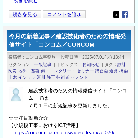
....続きを読む
ラ
リ
今
続きを見る
コメントを追加
Opens in
Opens
ー
月
168
の
今月の新着記事／建設技術者のための情報発
建
新
設
信サイト「コンコム／CONCOM」
着
用
記
投稿者
コンコム事務局
|
投稿日時
2025/07/01(火) 13:44
３
事
セクション
一般記事
|
トピックス
お知らせ
|
タグ
設計
Ｄ
／
防災
地盤・基礎
鋼・コンクリート
セミナー
講習会
道路
橋梁
プ
建
土木
インフラ
河川
施工
技術者
セメント
リ
設
ン
建設技術者のための情報発信サイト「コンコ
技
ト
ム」では、
術
埋
７月１日に新規記事を更新しました。
者
設
の
☆☆注目動画☆☆
型
た
【小規模工事におけるICT活用】
枠
め
https://concom.jp/contents/video_learn/vol020/
を
の