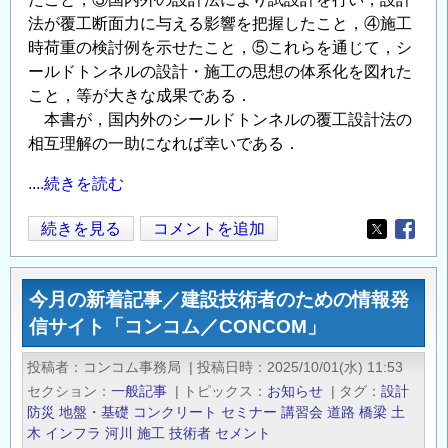
施
法が覆工断面力に与える影響を把握したこと，④施工
工
時荷重の検討例を示せたこと，⑤これらを通じて，シ
［2025
ールドトンネルの設計・施工の思想の体系化を図れた
年
こと，等が大きな成果である．
改
本書が，国内外のシールドトンネルの覆工設計法の
訂
相互理解の一助になれば幸いである．
版］』
....続きを読む
の
土
続きを見る
コメントを追加
Opens in
Opens
木
学
今月の新着記事／建設技術者のための情報発
会
信サイト「コンコム／CONCOM」
2025
年
投稿者
コンコム事務局
|
投稿日時
2025/10/01(水) 11:53
10
セクション
一般記事
|
トピックス
お知らせ
|
タグ
設計
月
防災
地盤・基礎
コンクリート
セミナー
講習会
道路
橋梁
土
新
木
インフラ
河川
施工
技術者
セメント