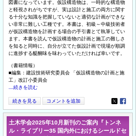
図書になっています。仮設構造物は、一時的な構造物
サ
と軽視されがちですが、実は設計と施工の両方に関す
イ
る十分な知識を把握していないと適切な計画ができな
ト
い非常に難しい工種です。本書は、初級～中級技術者
「コ
が仮設構造物を計画する場合の手引書とて執筆してい
ン
ます。本書を読んで仮設構造物の計画と施工の難しさ
コ
を知ると同時に、自分が立てた仮設計画で現場が順調
ム
に進捗する醍醐味を味わっていただければ幸いです。
／
CONCOM」
（書籍情報）
の
■編集：建設技術研究委員会 「仮設構造物の計画と施
工」改訂小委員会
....続きを読む
土
続きを見る
コメントを追加
Opens in
Opens
木
学
土木学会2025年10月新刊のご案内『トンネ
会
ル・ライブリー35 国内外におけるシールドセ
2025