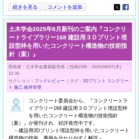
ン
今
続きを見る
コメントを追加
Opens in
Opens
コ
月
ム
の
土木学会2025年8月新刊のご案内『コンクリ
／
新
ートライブラリー168 建設用３Ｄプリント埋
CONCOM」
着
の
設型枠を用いたコンクリート構造物の技術指
記
針（案）』
事
／
投稿者
土木学会書籍販売係
|
投稿日時
2025/08/07(木)
建
10:36
設
セクション
ブックレビュー
|
タグ
3Dプリント
コンクリー
技
ト
施工
維持管理
術
者
コンクリート委員会から、『コンクリートラ
の
イブラリー168 建設用３Ｄプリント埋設型枠
た
を用いたコンクリート構造物の技術指針
（案）』が発刊され、好評発売中です。
め
－建設用3Dプリント埋設型枠を用いたコンクリート
の
構造物の技術、事例を分かりやすく解説－
情