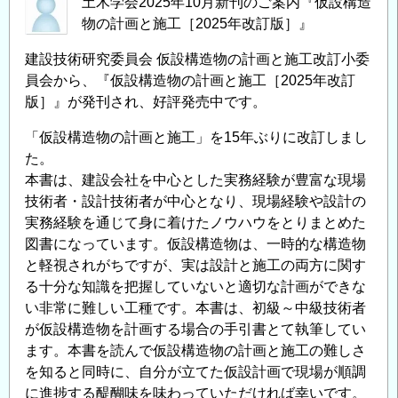
土木学会2025年10月新刊のご案内『仮設構造
物の計画と施工［2025年改訂版］』
建設技術研究委員会 仮設構造物の計画と施工改訂小委
員会から、『仮設構造物の計画と施工［2025年改訂
版］』が発刊され、好評発売中です。
「仮設構造物の計画と施工」を15年ぶりに改訂しまし
た。
本書は、建設会社を中心とした実務経験が豊富な現場
技術者・設計技術者が中心となり、現場経験や設計の
実務経験を通じて身に着けたノウハウをとりまとめた
図書になっています。仮設構造物は、一時的な構造物
と軽視されがちですが、実は設計と施工の両方に関す
る十分な知識を把握していないと適切な計画ができな
い非常に難しい工種です。本書は、初級～中級技術者
が仮設構造物を計画する場合の手引書とて執筆してい
ます。本書を読んで仮設構造物の計画と施工の難しさ
を知ると同時に、自分が立てた仮設計画で現場が順調
に進捗する醍醐味を味わっていただければ幸いです。