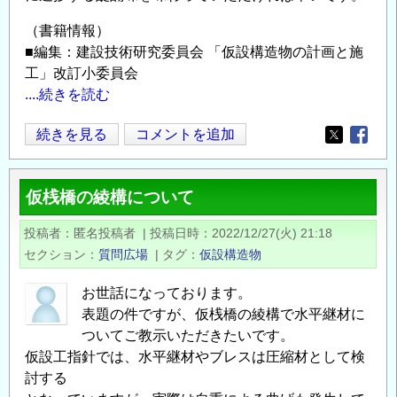
（書籍情報）
■編集：建設技術研究委員会 「仮設構造物の計画と施
工」改訂小委員会
....続きを読む
土
続きを見る
コメントを追加
Opens in
Opens
木
学
仮桟橋の綾構について
会
2025
投稿者
匿名投稿者
|
投稿日時
2022/12/27(火) 21:18
年
セクション
質問広場
|
タグ
仮設構造物
10
月
お世話になっております。
新
表題の件ですが、仮桟橋の綾構で水平継材に
刊
ついてご教示いただきたいです。
の
仮設工指針では、水平継材やブレスは圧縮材として検
討する
ご