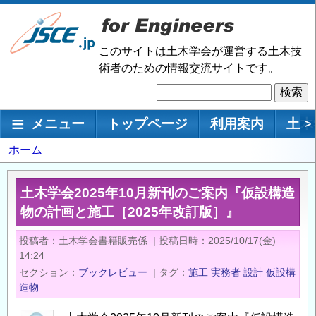
メ
イ
ン
このサイトは土木学会が運営する土木技
コ
術者のための情報交流サイトです。
ン
検
テ
索
ン
メインナビゲーション
メニュー
トップページ
利用案内
土木
>
ツ
に
パ
ホーム
移
ン
動
く
土木学会2025年10月新刊のご案内『仮設構造
ず
物の計画と施工［2025年改訂版］』
投稿者
土木学会書籍販売係
|
投稿日時
2025/10/17(金)
14:24
セクション
ブックレビュー
|
タグ
施工
実務者
設計
仮設構
造物