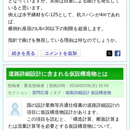
となっていますが、実際は自重による曲げも発生して
案
いると思います。
内
例えば水平継材をC-125として、杭スパンが4mであれ
『仮
ば、
設
横倒れ座屈のL/b=30以下の制限を超過します。
構
造
指針で曲げを無視している理由は何なのでしょうか。
物
の
仮
続きを見る
コメントを追加
Opens in
Opens
計
桟
画
橋
道路詳細設計に含まれる仮設構造物とは
と
の
施
綾
投稿者
匿名投稿者
|
投稿日時
2018/02/26(月) 15:55
工
構
セクション
質問広場
|
タグ
道路詳細設計
仮設構造物
［2025
に
年
つ
国の設計業務等共通仕様書の道路詳細設計の
改
い
項目に仮設構造物設計があります。
訂
て
この項目を読むと、「構造計算、断面計算ま
版］』
の
たは流量計算等を必要とする仮設構造物について、