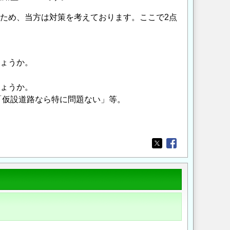
ため、当方は対策を考えております。ここで2点
ょうか。
ょうか。
「仮設道路なら特に問題ない」等。
Opens in a new wi
Opens in a new