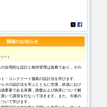
Opens in a new wi
Opens in a new
会』 開催のお知らせ
クリート
の合理的な設計と維持管理は急務であり，その
ルト・コンクリート舗装の設計法を学びます。
からその設計法を学ぶとともに空港，鉄道におけ
構成要素である表層，路盤および路床について解
に置いて講習を行なって頂きます。また、今後の
について学びます。