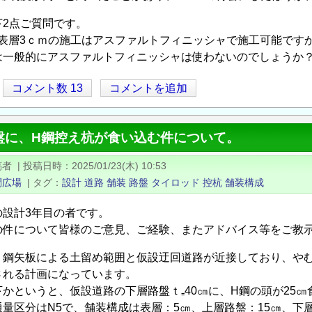
下2点ご質問です。
で表層3ｃｍの施工はアスファルトフィニッシャで施工可能です
は一般的にアスファルトフィニッシャは使わないのでしょうか
コメント数 13
コメントを追加
盤に、H鋼控え杭が食い込む件について。
稿者
|
投稿日時
2025/01/23(木) 10:53
問広場
|
タグ
設計
道路
舗装
路盤
タイロッド
控杭
舗装構成
の設計3年目の者です。
の件について皆様のご意見、ご経験、またアドバイス等をご教
、鋼矢板による土留め範囲と仮設迂回道路が近接しており、やむ
される計画になっています。
かというと、仮設道路の下層路盤ｔ₌40㎝に、H鋼の頭が25
量区分はN5で、舗装構成は表層：5㎝、上層路盤：15㎝、下層