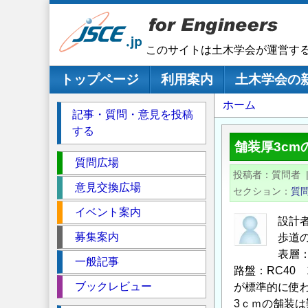
メ
イ
ン
このサイトは土木学会が運営す
コ
ン
メインナビゲーション
トップページ
利用案内
土木学会の
テ
パ
ホーム
ン
記事・質問・意見を投稿
ツ
ン
する
に
く
舗装厚3cm
移
セ
ず
質問広場
動
投稿者
質問者
ク
意見交換広場
セクション
質
シ
イベント案内
ョ
設計
ン
募集案内
歩道
表層
一般記事
路盤：RC40 
ブックレビュー
が標準的に使
3ｃｍの舗装