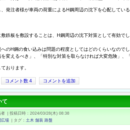
し、発注者様が車両の荷重によるH鋼周辺の沈下を心配している
。
に敷鉄板を敷設することは、H鋼周辺の沈下対策として有効でし
盤へのH鋼の食い込みは問題の程度としてはどのくらいなのでし
画を変えるべき」、「特別な対策を取らなければ大変危険」、
しております。
コメント数 4
コメントを追加
いて
稿者
|
投稿日時
2024/03/28(木) 08:38
問広場
|
タグ
土木
舗装
路盤