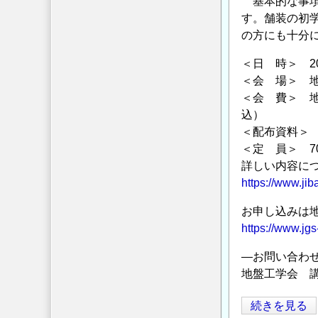
基本的な事項
す。舗装の初
の方にも十分
＜日 時＞ 20
＜会 場＞ 地
＜会 費＞ 地盤
込）
＜配布資料＞
＜定 員＞ 7
詳しい内容に
https://www.ji
お申し込みは
https://www.jg
―お問い合わ
地盤工学会 講習会担
2018
続きを見る