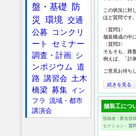
盤・基礎
防
この状況に対
災
環境
ほど質問です
交通
〈質問1〉
公募
コンクリ
舗装構成の中
ート
セミナー
〈質問2〉
そもそも、路
調査・計画
シ
例えば、「計
ンポジウム
道
ご意見お待ち
路
講習会
土木
仮
続きを見る
橋梁
募集
イン
設
フラ
流域・都市
道
舗装工につ
路
講演会
路
投稿者
匿名投
盤
セクション
質
に、