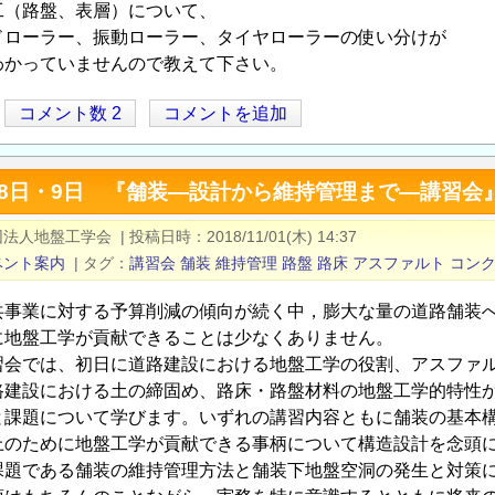
工（路盤、表層）について、
ドローラー、振動ローラー、タイヤローラーの使い分けが
わかっていませんので教えて下さい。
コメント数 2
コメントを追加
1月8日・9日 『舗装―設計から維持管理まで―講習
団法人地盤工学会
|
投稿日時
2018/11/01(木) 14:37
ベント案内
|
タグ
講習会
舗装
維持管理
路盤
路床
アスファルト
コン
事業に対する予算削減の傾向が続く中，膨大な量の道路舗装へ
に地盤工学が貢献できることは少なくありません。
習会では、初日に道路建設における地盤工学の役割、アスファ
路建設における土の締固め、路床・路盤材料の地盤工学的特性
と課題について学びます。いずれの講習内容ともに舗装の基本
上のために地盤工学が貢献できる事柄について構造設計を念頭
課題である舗装の維持管理方法と舗装下地盤空洞の発生と対策