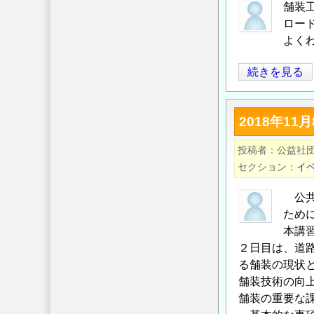
H
舗装
鋼
ロー
控
よく
え
舗
続きを見る
杭
装
が
工
食
2018年1
に
い
つ
込
投稿者
公益社
い
む
セクション
イ
て
件
の
に
公共
つ
ため
本講
い
２日目は、道
て。
る舗装の現状
の
舗装技術の向
舗装の重要な