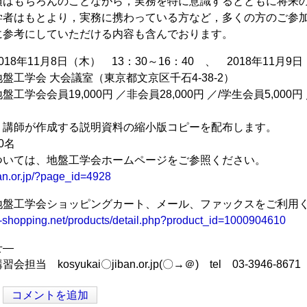
はもちろんのことながら，実務を特に意識するとともに将来の
学者はもとより，実務に携わっている方など，多くの方のご参
に参考にしていただける内容も含んでおります。
18年11月8日（木） 13：30～16：40 、 2018年11月9
盤工学会 大会議室（東京都文京区千石4-38-2）
工学会会員19,000円 ／非会員28,000円 ／/学生会員5,00
 講師が作成する説明資料の縮小版コピーを配布します。
0名
ついては、地盤工学会ホームページをご参照ください。
ban.or.jp/?page_id=4928
地盤工学会ショッピングカート、メール、ファックスをご利用
s-shopping.net/products/detail.php?product_id=1000904610
せ―
当 kosyukai〇jiban.or.jp(〇→＠) tel 03-3946-867
コメントを追加