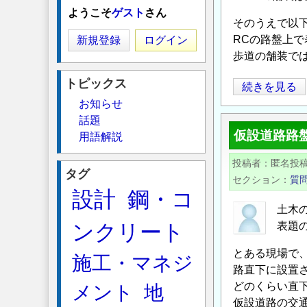
ようこそ
ゲスト
さん
そのうえで以
RCの路盤上
新規登録
ログイン
歩道の舗装で
トピックス
舗
続きを見る
お知らせ
装
話題
厚
仮設道路路
用語解説
3cm
の
投稿者
匿名投
表
タグ
セクション
質
層
設計
鋼・コ
に
土木
つ
ンクリート
表題
い
とある現場で
施工・マネジ
て
路直下に設置
の
どのくらい直下
メント
地
仮設道路の交通