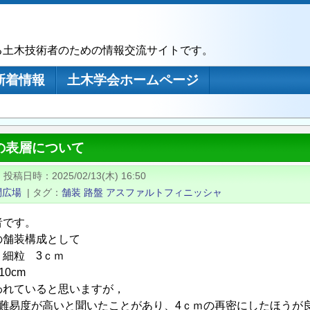
る土木技術者のための情報交流サイトです。
新着情報
土木学会ホームページ
の表層について
|
投稿日時
2025/02/13(木) 16:50
問広場
|
タグ
舗装
路盤
アスファルトフィニッシャ
者です。
の舗装構成として
：細粒 3ｃｍ
10cm
われていると思いますが，
は難易度が高いと聞いたことがあり、4ｃｍの再密にしたほうが