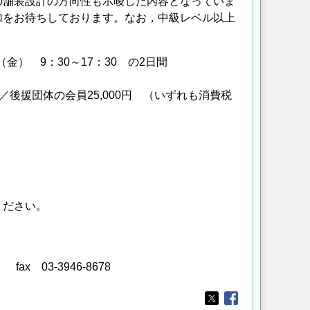
舗装設計の方向性も示唆した内容となっていま
加をお待ちしております。なお，中級レベル以上
日（金） 9：30～17：30 の2日間
0円 ／後援団体の会員25,000円 （いずれも消費税
ください。
1 fax 03-3946-8678
Opens in a new wi
Opens in a new