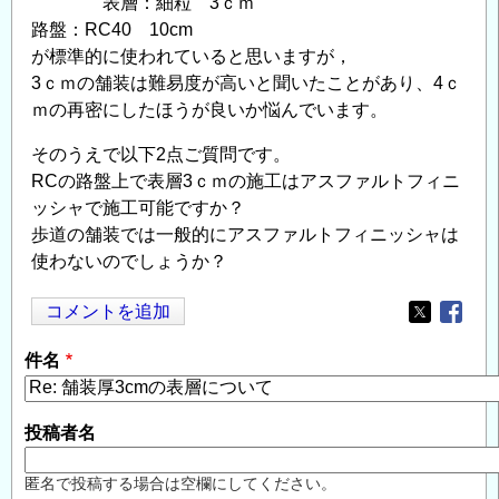
表層：細粒 3ｃｍ
路盤：RC40 10cm
が標準的に使われていると思いますが，
3ｃｍの舗装は難易度が高いと聞いたことがあり、4ｃ
ｍの再密にしたほうが良いか悩んでいます。
そのうえで以下2点ご質問です。
RCの路盤上で表層3ｃｍの施工はアスファルトフィニ
ッシャで施工可能ですか？
歩道の舗装では一般的にアスファルトフィニッシャは
使わないのでしょうか？
コメントを追加
Opens in
Opens
件名
投稿者名
匿名で投稿する場合は空欄にしてください。