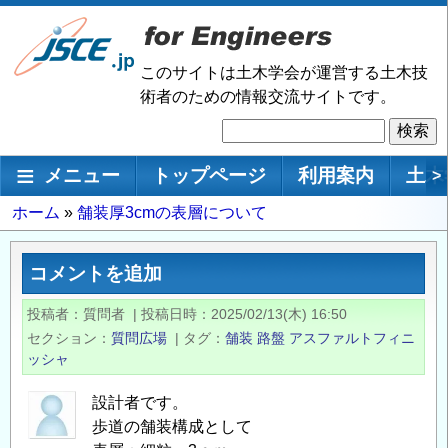
メ
イ
ン
このサイトは土木学会が運営する土木技
コ
術者のための情報交流サイトです。
ン
検
テ
索
ン
メインナビゲーション
メニュー
トップページ
利用案内
土木
>
ツ
に
パ
ホーム
舗装厚3cmの表層について
移
ン
動
く
コメントを追加
ず
投稿者
質問者
|
投稿日時
2025/02/13(木) 16:50
セクション
質問広場
|
タグ
舗装
路盤
アスファルトフィニ
ッシャ
設計者です。
歩道の舗装構成として