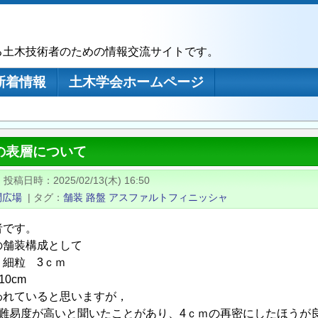
る土木技術者のための情報交流サイトです。
新着情報
土木学会ホームページ
の表層について
|
投稿日時
2025/02/13(木) 16:50
問広場
|
タグ
舗装
路盤
アスファルトフィニッシャ
者です。
の舗装構成として
：細粒 3ｃｍ
10cm
われていると思いますが，
は難易度が高いと聞いたことがあり、4ｃｍの再密にしたほうが