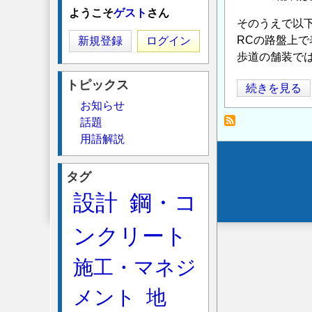
ようこそ
ゲスト
さん
そのうえで以
RCの路盤上
新規登録
ログイン
歩道の舗装で
トピックス
舗
続きを見る
お知らせ
装
話題
厚
用語解説
3cm
の
Secondary
表
タグ
menu
層
設計
鋼・コ
に
つ
ンクリート
い
施工・マネジ
て
の
メント
地