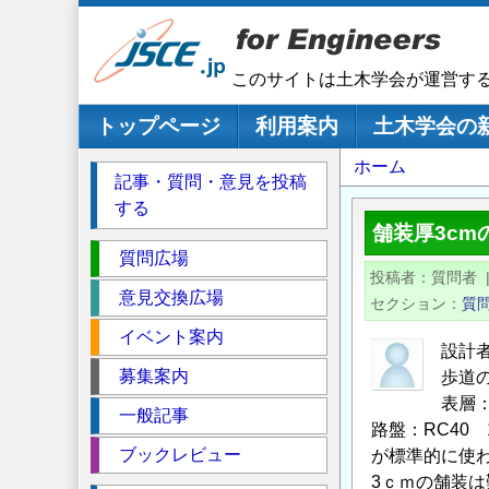
メ
イ
ン
このサイトは土木学会が運営す
コ
ン
メインナビゲーション
トップページ
利用案内
土木学会の
テ
パ
ホーム
ン
記事・質問・意見を投稿
ツ
ン
する
に
く
舗装厚3cm
移
セ
ず
質問広場
動
投稿者
質問者
ク
意見交換広場
セクション
質
シ
イベント案内
ョ
設計
ン
募集案内
歩道
表層
一般記事
路盤：RC40 
ブックレビュー
が標準的に使
3ｃｍの舗装