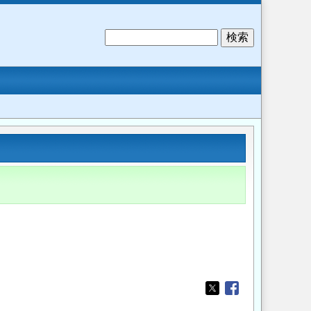
検
索
Opens in a new wi
Opens in a new