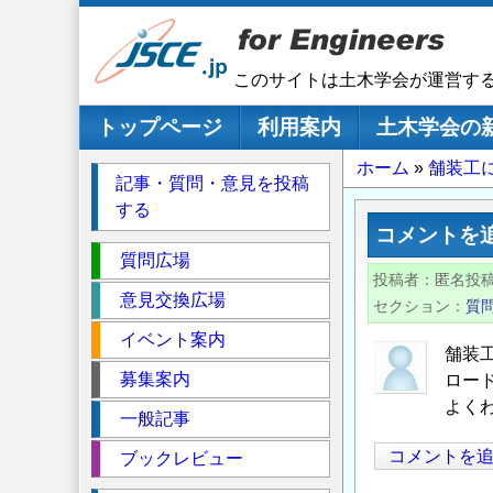
メ
イ
ン
このサイトは土木学会が運営す
コ
ン
メインナビゲーション
トップページ
利用案内
土木学会の
テ
パ
ホーム
舗装工
ン
記事・質問・意見を投稿
ツ
ン
する
に
く
コメントを
移
セ
ず
質問広場
動
投稿者
匿名投
ク
意見交換広場
セクション
質
シ
イベント案内
ョ
舗装
ン
募集案内
ロー
よく
一般記事
コメントを
ブックレビュー