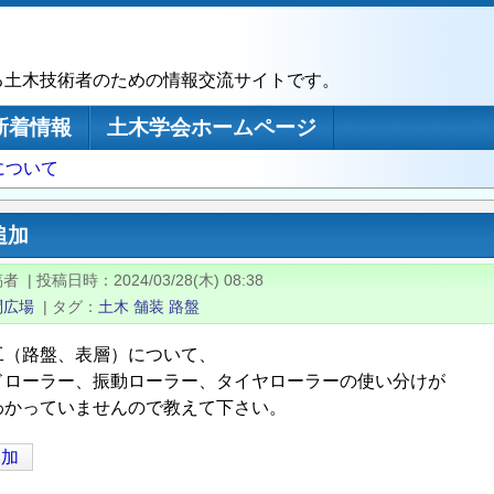
る土木技術者のための情報交流サイトです。
新着情報
土木学会ホームページ
について
追加
稿者
|
投稿日時
2024/03/28(木) 08:38
問広場
|
タグ
土木
舗装
路盤
工（路盤、表層）について、
ドローラー、振動ローラー、タイヤローラーの使い分けが
わかっていませんので教えて下さい。
追加