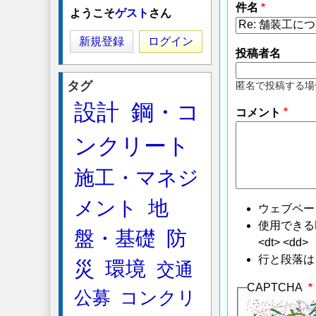
件名
ようこそ
ゲスト
さん
新規登録
ログイン
投稿者名
タグ
匿名で投稿する場
設計
鋼・コ
コメント
ンクリート
施工・マネジ
メント
地
ウェブペー
使用できるHTMLタ
盤・基礎
防
<dt> <dd>
行と段落は
災
環境
交通
CAPTCHA
公募
コンクリ