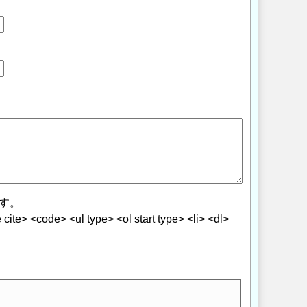
す。
> <code> <ul type> <ol start type> <li> <dl>