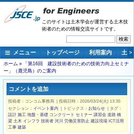
メ
イ
ン
このサイトは土木学会が運営する土木技
コ
術者のための情報交流サイトです。
ン
検
テ
索
ン
メインナビゲーション
メニュー
トップページ
利用案内
土木
>
ツ
に
パ
ホーム
「第16回 建設技術者のための技術力向上セミナ
移
ー」（鹿児島）のご案内
ン
動
く
ず
コメントを追加
投稿者
コンコム事務局
|
投稿日時
2026/03/24(火) 13:35
セクション
イベント案内
|
トピックス
お知らせ
|
タグ
設計
施工
地盤・基礎
コンクリート
セミナー
講習会
道路
橋
梁
土木
インフラ
技術者
河川
労働災害防止
建設現場
ICT活用
工事
建築