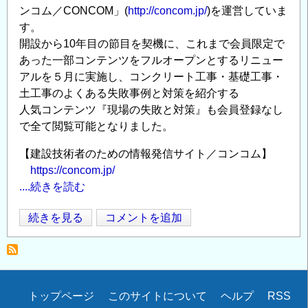
ンコム／CONCOM」(
http://concom.jp/
)を運営していま
技
す。
術
開設から10年目の節目を契機に、これまで会員限定で
力
あった一部コンテンツをフルオープンとするリニュー
向
アルを５月に実施し、コンクリート工事・基礎工事・
上
土工事のよくある失敗事例と対策を紹介する
セ
人気コンテンツ『現場の失敗と対策』も会員登録なし
ミ
で全て閲覧可能となりました。
ナ
ー」
【建設技術者のための情報発信サイト／コンコム】
（鹿
https://concom.jp/
児
....続きを読む
島）
の
建
続きを見る
コメントを追加
Opens in
Opens
ご
設
案
技
内
術
の
者
Secondary
トップページ
このサイトについて
ヘルプ
RSS
の