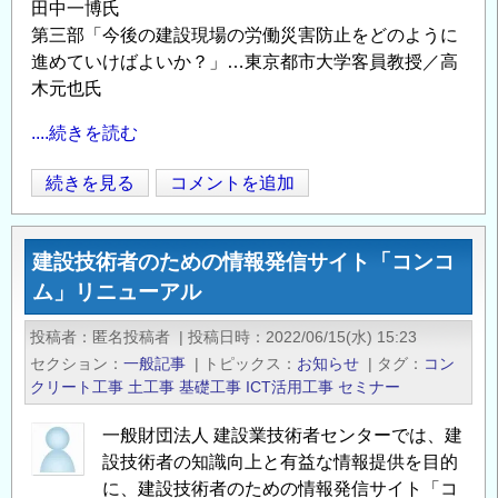
田中一博氏
第三部「今後の建設現場の労働災害防止をどのように
進めていけばよいか？」…東京都市大学客員教授／高
木元也氏
....続きを読む
「第
続きを見る
コメントを追加
Opens in
Opens
16
回
建設技術者のための情報発信サイト「コンコ
建
ム」リニューアル
設
技
投稿者
匿名投稿者
|
投稿日時
2022/06/15(水) 15:23
術
セクション
一般記事
|
トピックス
お知らせ
|
タグ
コン
者
クリート工事
土工事
基礎工事
ICT活用工事
セミナー
の
た
一般財団法人 建設業技術者センターでは、建
め
設技術者の知識向上と有益な情報提供を目的
の
に、建設技術者のための情報発信サイト「コ