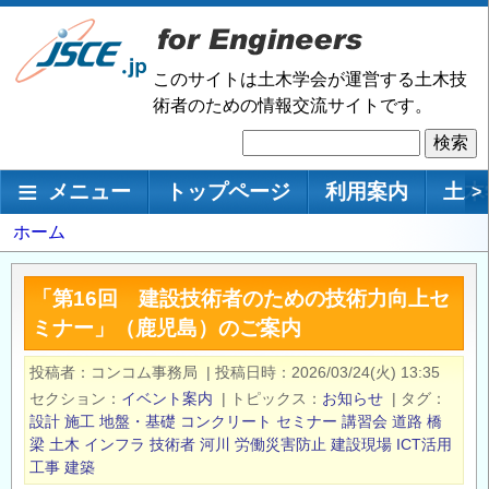
メ
イ
ン
このサイトは土木学会が運営する土木技
コ
術者のための情報交流サイトです。
ン
検
テ
索
ン
メインナビゲーション
メニュー
トップページ
利用案内
土木
>
ツ
に
パ
ホーム
移
ン
動
く
「第16回 建設技術者のための技術力向上セ
ず
ミナー」（鹿児島）のご案内
投稿者
コンコム事務局
|
投稿日時
2026/03/24(火) 13:35
セクション
イベント案内
|
トピックス
お知らせ
|
タグ
設計
施工
地盤・基礎
コンクリート
セミナー
講習会
道路
橋
梁
土木
インフラ
技術者
河川
労働災害防止
建設現場
ICT活用
工事
建築