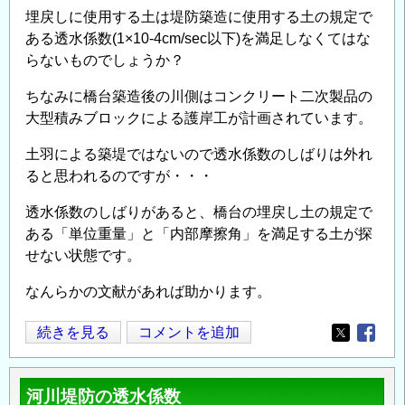
埋戻しに使用する土は堤防築造に使用する土の規定で
ある透水係数(1×10-4cm/sec以下)を満足しなくてはな
らないものでしょうか？
ちなみに橋台築造後の川側はコンクリート二次製品の
大型積みブロックによる護岸工が計画されています。
土羽による築堤ではないので透水係数のしばりは外れ
ると思われるのですが・・・
透水係数のしばりがあると、橋台の埋戻し土の規定で
ある「単位重量」と「内部摩擦角」を満足する土が探
せない状態です。
なんらかの文献があれば助かります。
河
続きを見る
コメントを追加
Opens in
Opens
川
堤
河川堤防の透水係数
防