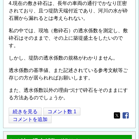
4.現在の敷き砕石は、長年の車両の通行でかなり圧密
されており、且つ堤防天端付近であり、河川の水が砕
石層から漏れるとは考えられない。
私の中では、現地（敷砕石）の透水係数を測定し、敷
砕石はそのままで、その上に築堤盛土をしたいので
す。
しかし、堤防の透水係数の規格がわかりません。
透水係数の基準値、また記述されている参考文献等ご
存じの方が居られればお願いします。
また、透水係数以外の理由づけで砕石をそのままにす
る方法あるのでしょうか。
河
続きを見る
コメント数 1
Opens in
Opens
川
コメントを追加
堤
防