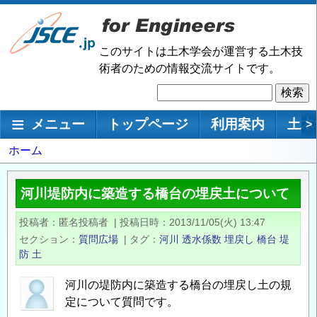
メ
イ
ン
このサイトは土木学会が運営する土木技
コ
術者のための情報交流サイトです。
ン
検
テ
索
ン
メインナビゲーション
メニュー
トップページ
利用案内
土木
>
ツ
に
パ
ホーム
移
ン
動
く
河川堤防内に築造する橋台の埋戻土について
ず
投稿者
匿名投稿者
|
投稿日時
2013/11/05(火) 13:47
セクション
質問広場
|
タグ
河川
透水係数
埋戻し
橋台
堤
防
土
河川の堤防内に築造する橋台の埋戻し土の規
定について質問です。