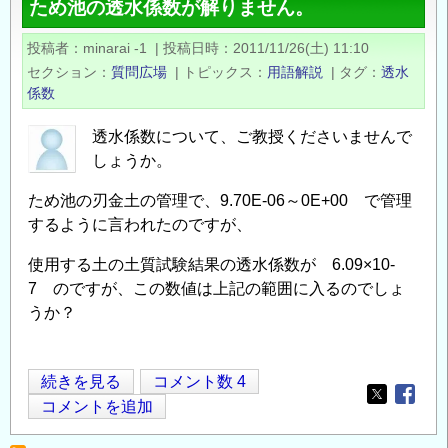
ため池の透水係数が解りません。
の
透
投稿者
minarai -1
|
投稿日時
2011/11/26(土) 11:10
水
セクション
質問広場
|
トピックス
用語解説
|
タグ
透水
係
係数
数
の
透水係数について、ご教授くださいませんで
しょうか。
ため池の刃金土の管理で、9.70E-06～0E+00 で管理
するように言われたのですが、
使用する土の土質試験結果の透水係数が 6.09×10-
7 のですが、この数値は上記の範囲に入るのでしょ
うか？
た
続きを見る
コメント数 4
Opens in
Opens
め
コメントを追加
池