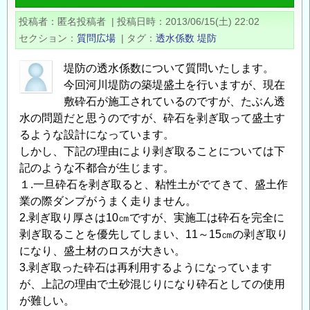
内
投稿者
匿名投稿者
|
投稿日時
2013/06/15(土) 22:02
に
セクション
質問広場
|
タグ
透水係数
堤防
築
造
堤防の透水係数について質問いたします。
す
今回河川堤防の築堤盛土を行いますが、現在
る
敷砕石が施工されているのですが、たぶん透
橋
水の問題だと思うのですが、砕石を剥ぎ取って盛土す
るような設計になっています。
台
しかし、下記の理由により剥ぎ取ることについては下
の
記のような不都合が生じます。
埋
１.一旦砕石を剥ぎ取ると、粘性土がでてきて、盛土作
戻
業の際ダンプがうまく走りません。
土
2.剥ぎ取り厚さは10㎝ですが、実施工は砕石を完全に
に
剥ぎ取ることを優先してしまい、11～15㎝の剥ぎ取り
つ
になり、盛土材のロスが大きい。
い
3.剥ぎ取った砕石は再利用するようになっています
て
が、上記の理由で土砂混じりになり砕石としての使用
の
が難しい。