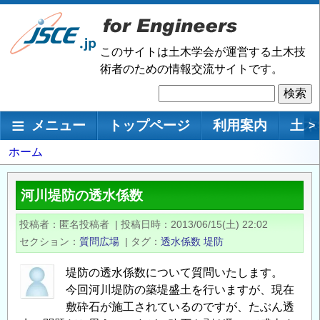
メ
イ
ン
このサイトは土木学会が運営する土木技
コ
術者のための情報交流サイトです。
ン
検
テ
索
ン
メインナビゲーション
メニュー
トップページ
利用案内
土木
>
ツ
に
パ
ホーム
移
ン
動
く
河川堤防の透水係数
ず
投稿者
匿名投稿者
|
投稿日時
2013/06/15(土) 22:02
セクション
質問広場
|
タグ
透水係数
堤防
堤防の透水係数について質問いたします。
今回河川堤防の築堤盛土を行いますが、現在
敷砕石が施工されているのですが、たぶん透