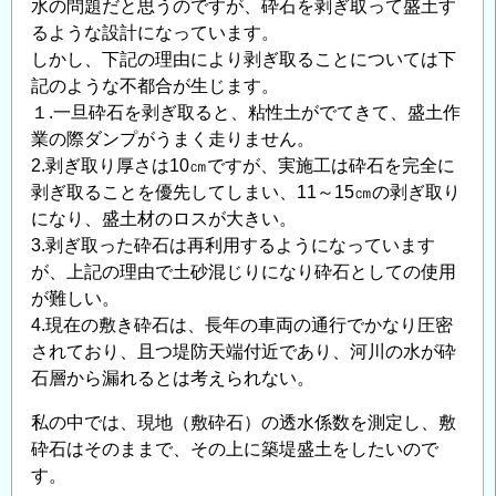
水の問題だと思うのですが、砕石を剥ぎ取って盛土す
るような設計になっています。
しかし、下記の理由により剥ぎ取ることについては下
記のような不都合が生じます。
１.一旦砕石を剥ぎ取ると、粘性土がでてきて、盛土作
業の際ダンプがうまく走りません。
2.剥ぎ取り厚さは10㎝ですが、実施工は砕石を完全に
剥ぎ取ることを優先してしまい、11～15㎝の剥ぎ取り
になり、盛土材のロスが大きい。
3.剥ぎ取った砕石は再利用するようになっています
が、上記の理由で土砂混じりになり砕石としての使用
が難しい。
4.現在の敷き砕石は、長年の車両の通行でかなり圧密
されており、且つ堤防天端付近であり、河川の水が砕
石層から漏れるとは考えられない。
私の中では、現地（敷砕石）の透水係数を測定し、敷
砕石はそのままで、その上に築堤盛土をしたいので
す。