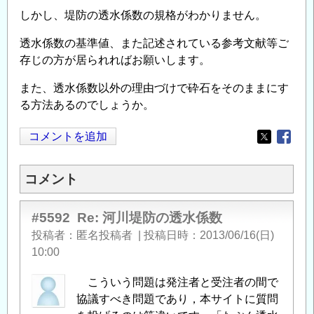
しかし、堤防の透水係数の規格がわかりません。
透水係数の基準値、また記述されている参考文献等ご
存じの方が居られればお願いします。
また、透水係数以外の理由づけで砕石をそのままにす
る方法あるのでしょうか。
コメントを追加
Opens in
Opens
コメント
#5592
Re: 河川堤防の透水係数
投稿者
匿名投稿者
|
投稿日時
2013/06/16(日)
10:00
こういう問題は発注者と受注者の間で
協議すべき問題であり，本サイトに質問