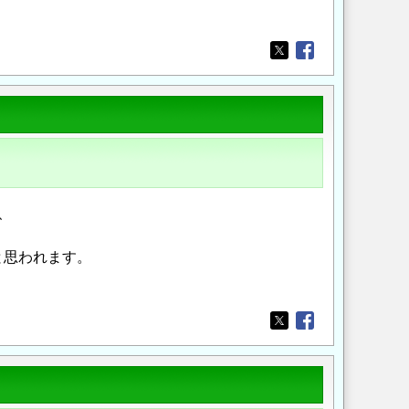
Opens in a new wi
Opens in a new
、
と思われます。
。
Opens in a new wi
Opens in a new