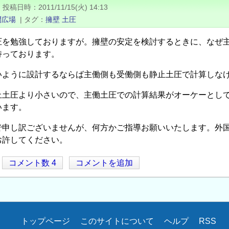
|
投稿日時
2011/11/15(火) 14:13
問広場
|
タグ
擁壁
土圧
を勉強しておりますが。擁壁の安定を検討するときに、なぜ主
持っております。
いように設計するならば主働側も受働側も静止土圧で計算しな
止土圧より小さいので、主働土圧での計算結果がオーケーとし
います。
で申し訳ございませんが、何方かご指導お願いいたします。外
お許してください。
コメント数 4
コメントを追加
トップページ
このサイトについて
ヘルプ
RSS