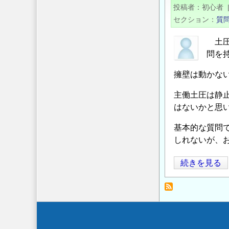
の
計
投稿者
初心者
擁
算
セクション
質
壁
方
に
法
土圧
作
問を
の
用
擁壁は動かな
す
る
主働土圧は静
土
はないかと思
圧
基本的な質問
の
しれないが、
土
続きを見る
圧、
擁
壁
の
Secondary