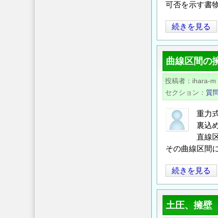
可否を示す書
覆
工
ア
続きを見る
厚
ン
み
カ
と
曲線区間の
ー
圧
直
縮
投稿者
ihara-m
下
荷
セクション
質
に
重
位
重力
に
置
裏込
つ
す
直線
い
る
その曲線区間
て
擁
の
曲
続きを見る
壁
線
の
区
安
土圧、擁壁
間
定