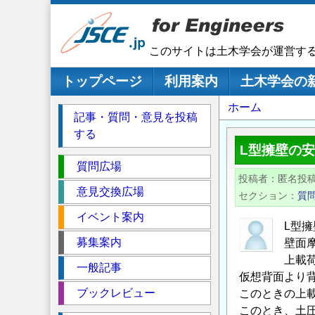
メ
イ
ン
このサイトは土木学会が運営す
コ
ン
メインナビゲーション
トップページ
利用案内
土木学会の
テ
パ
ホーム
ン
記事・質問・意見を投稿
ツ
ン
する
に
く
L型擁壁の
移
セ
ず
質問広場
動
投稿者
匿名投
ク
意見交換広場
セクション
質
シ
イベント案内
ョ
L型
ン
募集案内
壁面
上載荷
一般記事
仮想背面より
ブックレビュー
このときの上
このとき、土圧