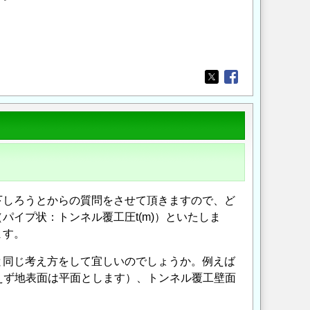
Opens in a new wi
Opens in a new
下しろうとからの質問をさせて頂きますので、ど
イプ状：トンネル覆工圧t(m)）といたしま
ます。
と同じ考え方をして宜しいのでしょうか。例えば
考えず地表面は平面とします）、トンネル覆工壁面
。