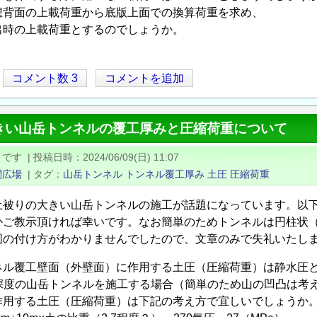
想背面の上載荷重から底版上面での換算荷重を求め、
出時の上載荷重とするのでしょうか。
コメント数 3
コメントを追加
きい山岳トンネルの覆工厚みと圧縮荷重について
とです
|
投稿日時
2024/06/09(日) 11:07
問広場
|
タグ
山岳トンネル
トンネル覆工厚み
土圧
圧縮荷重
土被りの大きい山岳トンネルの施工が話題になっています。以
かご教示頂ければ幸いです。なお簡単のためトンネルは円柱状（パ
図の付け方がわかりませんでしたので、文章のみで失礼いたし
ネル覆工壁面（外壁面）に作用する土圧（圧縮荷重）は静水圧
の深度の山岳トンネルを施工する場合（簡単のため山の凹凸は
作用する土圧（圧縮荷重）は下記の考え方で宜しいでしょうか