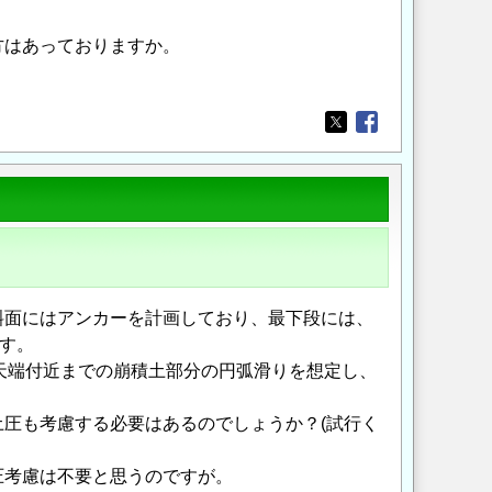
方はあっておりますか。
Opens in a new wi
Opens in a new
斜面にはアンカーを計画しており、最下段には、
す。
壁天端付近までの崩積土部分の円弧滑りを想定し、
圧も考慮する必要はあるのでしょうか？(試行く
圧考慮は不要と思うのですが。