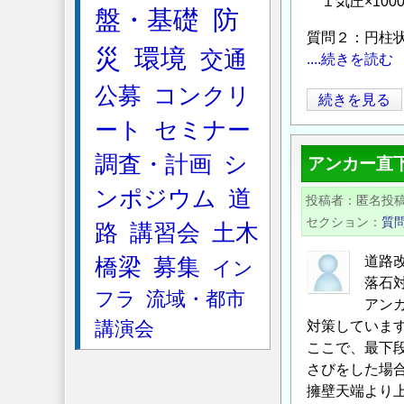
１気圧×1000
盤・基礎
防
質問２：円柱
災
環境
交通
....続きを読む
公募
コンクリ
土
続きを見る
被
ート
セミナー
り
調査・計画
シ
アンカー直
の
大
ンポジウム
道
投稿者
匿名投
き
セクション
質
路
講習会
土木
い
山
道路
橋梁
募集
イン
岳
落石
フラ
流域・都市
ト
アン
講演会
ン
対策していま
ここで、最下
ネ
さびをした場合
ル
擁壁天端より
の