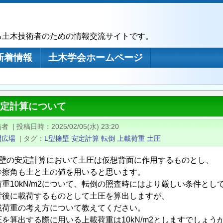
る土木技術者のための情報交流サイトです。
新着情報
土木学会ホームページ
安定計算について
稿者
|
投稿日時
2025/02/05(水) 23:20
問広場
|
タグ
L型擁壁
安定計算
転倒
上載荷重
土圧
擁壁の安定計算において土圧は仮想背面に作用するものとし、
摩擦角も土と土の値を用いると思います。
重10kN/m2について、転倒の照査時にはより厳しい条件とし
背後に載荷するものとして土圧を算出しますが、
載荷重の考え方について教えてください。
を算出する際に用いる上載荷重は10kN/m2としますでしょう