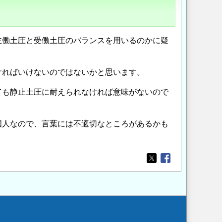
働土圧と受働土圧のバランスを用いるのかに疑
ければいけないのではないかと思います。
ても静止土圧に耐えられなければ意味がないので
国人なので、言葉には不適切なところがあるかも
Opens in a new wi
Opens in a new