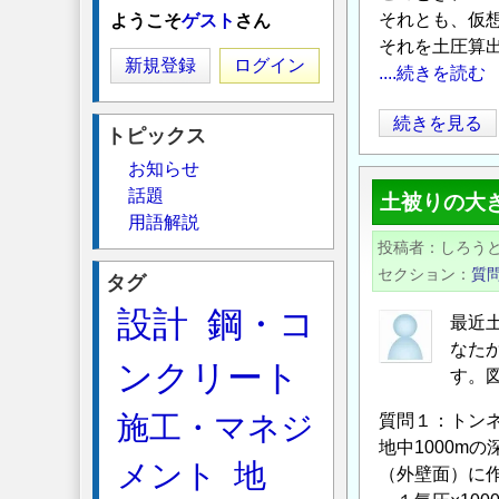
それとも、仮
ようこそ
ゲスト
さん
それを土圧算
新規登録
ログイン
....続きを読む
L
続きを見る
トピックス
型
お知らせ
擁
話題
土被りの大
壁
用語解説
の
投稿者
しろう
安
セクション
質
タグ
定
設計
鋼・コ
計
最近
算
なた
ンクリート
に
す。
つ
施工・マネジ
質問１：トン
い
地中1000m
て
メント
地
（外壁面）に
の