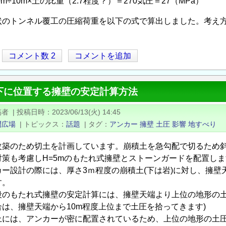
m÷10m×土の比重（2.7程度？）＝270気圧＝27（MPa）
状のトンネル覆工の圧縮荷重を以下の式で算出しました。考え
コメント数 2
コメントを追加
下に位置する擁壁の安定計算方法
稿者
|
投稿日時
2023/06/13(火) 14:45
問広場
|
トピックス
話題
|
タグ
アンカー
擁壁
土圧
影響
地すべり
改築のため切土を計画しています。崩積土を急勾配で切るため
対策も考慮しH=5mのもたれ式擁壁とストーンガードを配置しま
カー設計の際には、厚さ3ｍ程度の崩積土(下は岩)に対し、擁
す。
段のもたれ式擁壁の安定計算には、擁壁天端より上位の地形の土
は、擁壁天端から10m程度上位まで土圧を拾ってきます)
上には、アンカーが密に配置されているため、上位の地形の土