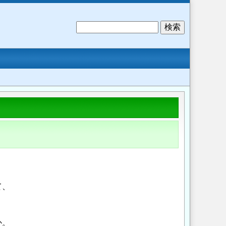
検
索
て、
か。