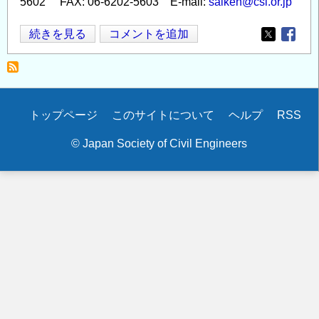
5602 FAX: 06-6202-5603 E-mail:
saiken@csi.or.jp
第
続きを見る
コメントを追加
Opens in
Opens
17
回
ジ
オ
Secondary
トップページ
このサイトについて
ヘルプ
RSS
テ
menu
ク
© Japan Society of Civil Engineers
講
演
会
の