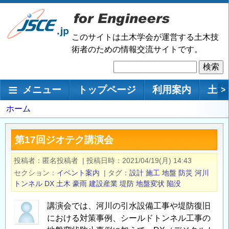
メ
イ
ン
このサイトは土木学会が運営する土木技
コ
術者のための情報交流サイトです。
ン
検
テ
索
ン
メインナビゲーション
メニュー
トップページ
利用案内
土木
>
ツ
に
パ
ホーム
移
ン
動
く
第17回ジオテク講演会
ず
投稿者
匿名投稿者
|
投稿日時
2021/04/19(月) 14:43
セクション
イベント案内
|
タグ
設計
施工
地盤
防災
河川
トンネル
DX
土木
豪雨
建設産業
堤防
地盤変状
陥没
講演会では、河川の引水設備工事や堤防復旧
における対策事例、シールドトンネル工事の