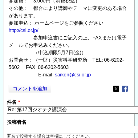
参加費： 3,000円（消費税込）
その他： 都合により講師やテーマに変更のある場合
があります。
参加申込： ホームページをご参照ください
http://csi.or.jp/
参加申込書にご記入の上、FAXまたは電子
メールでお申込みください。
（申込期限5月7日(金)）
お問合せ：（一財）災害科学研究所 TEL: 06-6202-
5602 FAX: 06-6202-5603
E-mail:
saiken@csi.or.jp
コメントを追加
Opens in
Opens
件名
投稿者名
匿名で投稿する場合は空欄にしてください。