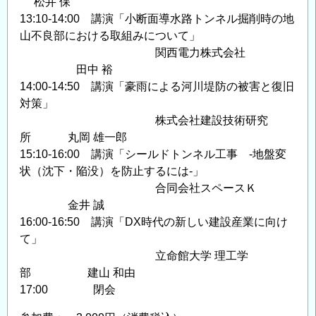
松井 保
13:10-14:00 講演「小断面導水路トンネル掘削時の地
山不良部における取組みについて」
関西電力株式会社
田中 裕
14:00-14:50 講演「豪雨による河川堤防の被害と復旧
対策」
株式会社建設技術研究
所 丸岡 雄一郎
15:10-16:00 講演「シールドトンネル工事 ‐地盤変
状（沈下・陥没）を防止するには‐」
合同会社スペースＫ
金井 誠
16:00-16:50 講演「DX時代の新しい建設産業に向け
て」
立命館大学 理工学
部 建山 和由
17:00 閉会