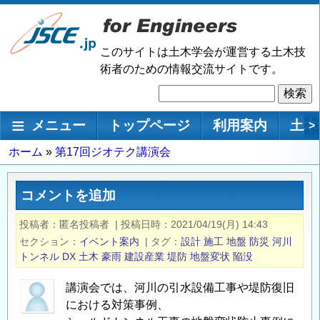
メ
イ
ン
このサイトは土木学会が運営する土木技
コ
術者のための情報交流サイトです。
ン
検
テ
索
ン
メインナビゲーション
メニュー
トップページ
利用案内
土木
>
ツ
に
パ
ホーム
第17回ジオテク講演会
移
ン
動
く
コメントを追加
ず
投稿者
匿名投稿者
|
投稿日時
2021/04/19(月) 14:43
セクション
イベント案内
|
タグ
設計
施工
地盤
防災
河川
トンネル
DX
土木
豪雨
建設産業
堤防
地盤変状
陥没
講演会では、河川の引水設備工事や堤防復旧
における対策事例、