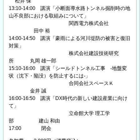
松井 保
13:10-14:00 講演「小断面導水路トンネル掘削時の地
山不良部における取組みについて」
関西電力株式会社
田中 裕
14:00-14:50 講演「豪雨による河川堤防の被害と復旧
対策」
株式会社建設技術研究
所 丸岡 雄一郎
15:10-16:00 講演「シールドトンネル工事 ‐地盤変
状（沈下・陥没）を防止するには‐」
合同会社スペースＫ
金井 誠
16:00-16:50 講演「DX時代の新しい建設産業に向け
て」
立命館大学 理工学
部 建山 和由
17:00 閉会