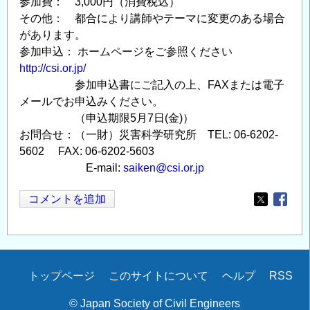
参加費： 3,000円（消費税込）
その他： 都合により講師やテーマに変更のある場合
があります。
参加申込： ホームページをご参照ください
http://csi.or.jp/
参加申込書にご記入の上、FAXまたは電子
メールでお申込みください。
（申込期限5月7日(金)）
お問合せ：（一財）災害科学研究所 TEL: 06-6202-
5602 FAX: 06-6202-5603
E-mail:
saiken@csi.or.jp
コメントを追加
Opens in
Opens
Secondary
トップページ
このサイトについて
ヘルプ
RSS
menu
© Japan Society of Civil Engineers