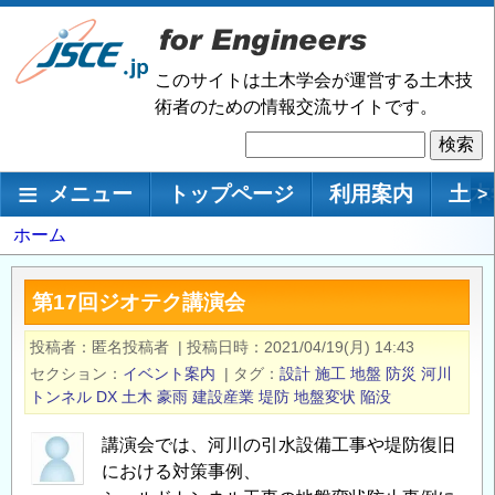
メ
イ
ン
このサイトは土木学会が運営する土木技
コ
術者のための情報交流サイトです。
ン
検
テ
索
ン
メインナビゲーション
メニュー
トップページ
利用案内
土木
>
ツ
に
パ
ホーム
移
ン
動
く
第17回ジオテク講演会
ず
投稿者
匿名投稿者
|
投稿日時
2021/04/19(月) 14:43
セクション
イベント案内
|
タグ
設計
施工
地盤
防災
河川
トンネル
DX
土木
豪雨
建設産業
堤防
地盤変状
陥没
講演会では、河川の引水設備工事や堤防復旧
における対策事例、