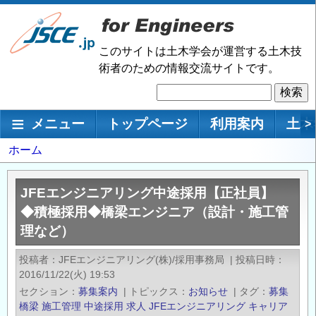
メ
イ
ン
このサイトは土木学会が運営する土木技
コ
術者のための情報交流サイトです。
ン
検
テ
索
ン
メインナビゲーション
メニュー
トップページ
利用案内
土木
>
ツ
に
パ
ホーム
移
ン
動
く
JFEエンジニアリング中途採用【正社員】
ず
◆積極採用◆橋梁エンジニア（設計・施工管
理など）
投稿者
JFEエンジニアリング(株)/採用事務局
|
投稿日時
2016/11/22(火) 19:53
セクション
募集案内
|
トピックス
お知らせ
|
タグ
募集
橋梁
施工管理
中途採用
求人
JFEエンジニアリング
キャリア