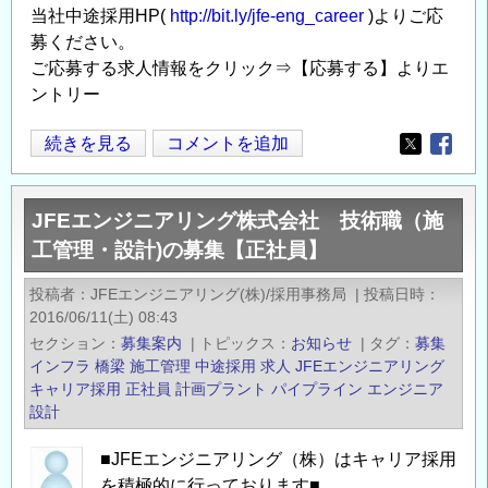
当社中途採用HP(
http://bit.ly/jfe-eng_career
)よりご応
な
募ください。
ど）
ご応募する求人情報をクリック⇒【応募する】よりエ
の
ントリー
◆
続きを見る
コメントを追加
Opens in
Opens
新
た
JFEエンジニアリング株式会社 技術職（施
な
工管理・設計)の募集【正社員】
環
境
投稿者
JFEエンジニアリング(株)/採用事務局
|
投稿日時
で
2016/06/11(土) 08:43
キ
セクション
募集案内
|
トピックス
お知らせ
|
タグ
募集
ャ
インフラ
橋梁
施工管理
中途採用
求人
JFEエンジニアリング
リ
キャリア採用
正社員
計画プラント
パイプライン
エンジニア
設計
ア
ア
■JFEエンジニアリング（株）はキャリア採用
ッ
を積極的に行っております■