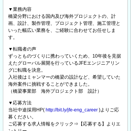
▼業務内容
橋梁分野における国内及び海外プロジェクトの、計
画、設計、製作管理、プロジェクト管理、施工管理と
いった幅広い業務を、ご経験に合わせてお任せしま
す。
▼転職者の声
ずっとものづくりに携わっていくため、10年後を見据
えたグローバル展開を行っているJFEエンジニアリン
グに転職を決意。
入社後はミャンマーの橋梁の設計など、希望していた
海外案件に挑戦することができました。
（橋梁事業部 海外プロジェクト部 設計）
▼応募方法
当社中途採用HP(
http://bit.ly/jfe-eng_career
)よりご応
募ください。
ご応募する求人情報をクリック⇒【応募する】よりエ
ントリー