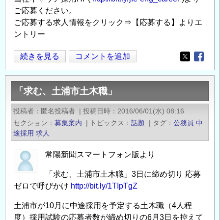
施
ご応募ください。
中
ご応募する求人情報をクリック⇒【応募する】よりエ
～
ントリー
の
JFE
続きを見る
コメントを追加
Opens in
Opens
エ
ン
「求む、土浦市土木職」
ジ
ニ
投稿者
匿名投稿者
|
投稿日時
2016/06/01(水) 08:16
ア
セクション
募集案内
|
トピックス
話題
|
タグ
公務員
中
リ
途採用
求人
ン
グ
常陽新聞スマートフォン版より
株
「求む、土浦市土木職」3日に締め切り 応募
式
ゼロで呼びかけ
http://bit.ly/1TIpTgZ
会
社
土浦市が10月に中途採用を予定する土木職（4人程
技
度）採用試験の応募者数が締め切りの6月3日を控えて