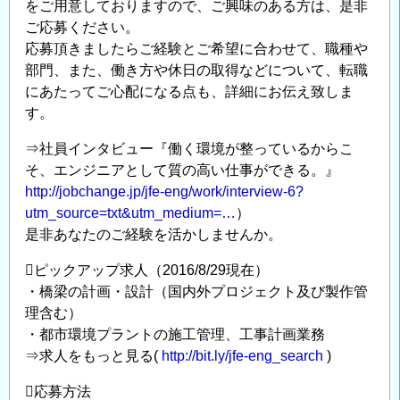
をご用意しておりますので、ご興味のある方は、是非
積
ご応募ください。
極
応募頂きましたらご経験とご希望に合わせて、職種や
採
部門、また、働き方や休日の取得などについて、転職
用
にあたってご心配になる点も、詳細にお伝え致しま
◆
す。
橋
⇒社員インタビュー『働く環境が整っているからこ
梁
そ、エンジニアとして質の高い仕事ができる。』
エ
http://jobchange.jp/jfe-eng/work/interview-6?
ン
utm_source=txt&utm_medium=…
）
ジ
是非あなたのご経験を活かしませんか。
ニ
ア
ピックアップ求人（2016/8/29現在）
（設
・橋梁の計画・設計（国内外プロジェクト及び製作管
計・
理含む）
施
・都市環境プラントの施工管理、工事計画業務
工
⇒求人をもっと見る(
http://bit.ly/jfe-eng_search
)
管
応募方法
理