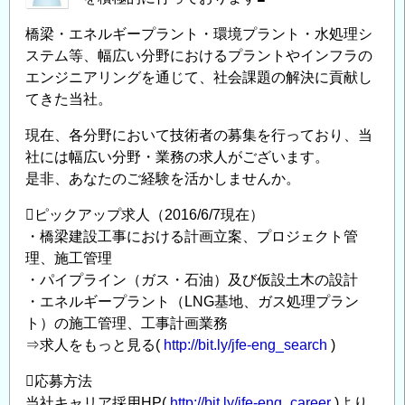
プ
を
橋梁・エネルギープラント・環境プラント・水処理シ
◆
ステム等、幅広い分野におけるプラントやインフラの
～
エンジニアリングを通じて、社会課題の解決に貢献し
JFE
てきた当社。
エ
現在、各分野において技術者の募集を行っており、当
ン
社には幅広い分野・業務の求人がございます。
ジ
是非、あなたのご経験を活かしませんか。
ニ
ア
ピックアップ求人（2016/6/7現在）
リ
・橋梁建設工事における計画立案、プロジェクト管
ン
理、施工管理
グ
・パイプライン（ガス・石油）及び仮設土木の設計
・エネルギープラント（LNG基地、ガス処理プラン
中
ト）の施工管理、工事計画業務
途
⇒求人をもっと見る(
http://bit.ly/jfe-eng_search
)
採
用
応募方法
実
当社キャリア採用HP(
http://bit.ly/jfe-eng_career
)より