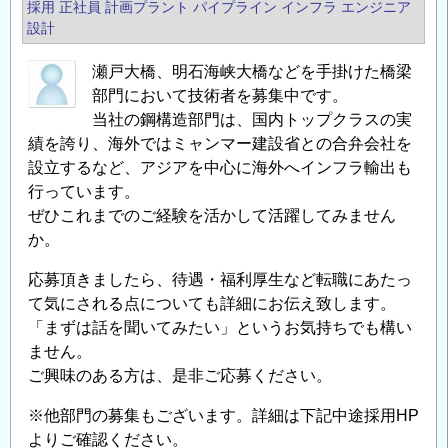
採用
正社員
計画プラント
パイプライン
インフラ エンジニア
設計
瀬戸大橋、明石海峡大橋などを手掛けた橋梁
部門において技術者を募集中です。
当社の鋼構造部門は、国内トップクラスの実
績を誇り、海外ではミャンマー建設省との合弁会社を
設立するなど、アジアを中心に海外へインフラ輸出も
行っています。
ぜひこれまでのご経験を活かして活躍してみません
か。
応募頂きましたら、待遇・福利厚生など転職にあたっ
て気にされる点についても詳細にお伝え致します。
「まずは話を聞いてみたい」というお気持ちでも構い
ません。
ご興味のある方は、是非ご応募ください。
※他部門の募集もございます。詳細は下記中途採用HP
よりご確認ください。