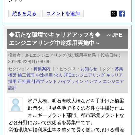
JFE
続きを見る
コメントを追加
Opens in
Opens
エ
ン
◆新たな環境でキャリアアップを◆ ～JFE
ジ
エンジニアリング中途採用実施中～
ニ
ア
投稿者
JFEエンジニアリング(株)/採用事務局
|
投稿日時
リ
2016/08/29(月) 09:09
ン
セクション
募集案内
|
トピックス
お知らせ
|
タグ
募集
グ
橋梁
施工管理
中途採用
求人
JFEエンジニアリング
キャリア
中
採用
正社員
計画プラント
パイプライン
インフラ エンジニア
設計
途
採
瀬戸大橋、明石海峡大橋などを手掛けた橋梁
用
部門や、世界各地で多くの案件を手掛けたエ
【正
ネルギープラント部門、都市環境プラントな
社
ど各分野において技術者を募集中です。
員】
労働環境や福利厚生等を整えて長く働いて頂ける環境
◆