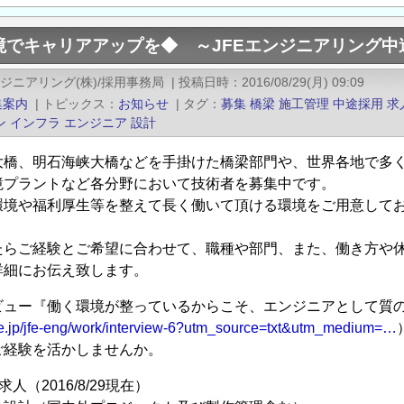
境でキャリアアップを◆ ～JFEエンジニアリング中
ンジニアリング(株)/採用事務局
|
投稿日時
2016/08/29(月) 09:09
集案内
|
トピックス
お知らせ
|
タグ
募集
橋梁
施工管理
中途採用
求
ン
インフラ エンジニア
設計
大橋、明石海峡大橋などを手掛けた橋梁部門や、世界各地で多
境プラントなど各分野において技術者を募集中です。
環境や福利厚生等を整えて長く働いて頂ける環境をご用意して
たらご経験とご希望に合わせて、職種や部門、また、働き方や
詳細にお伝え致します。
ビュー『働く環境が整っているからこそ、エンジニアとして質
ge.jp/jfe-eng/work/interview-6?utm_source=txt&utm_medium=…
ご経験を活かしませんか。
人（2016/8/29現在）