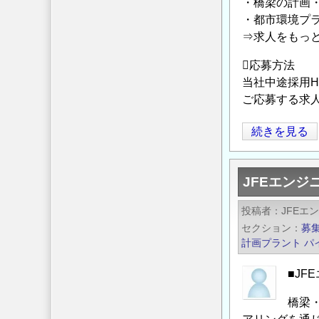
・橋梁の計画
採
・都市環境プ
用
⇒求人をもっと
◆
橋
応募方法
梁
当社中途採用H
エ
ご応募する求
ン
ジ
◆
続きを見る
ニ
新
ア
た
JFEエン
（設
な
計・
環
投稿者
JFEエ
施
境
セクション
募
工
で
計画プラント
パ
管
キ
理
ャ
■J
な
リ
橋梁
ど）
ア