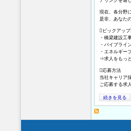
アリングを通
の
ア
ッ
現在、各分野
プ
是非、あなた
を
ピックアップ求
◆
・橋梁建設工
～
・パイプライ
JFE
・エネルギー
エ
⇒求人をもっと
ン
ジ
応募方法
ニ
当社キャリア採
ア
ご応募する求
リ
JFE
続きを見る
ン
エ
グ
ン
中
ジ
途
ニ
採