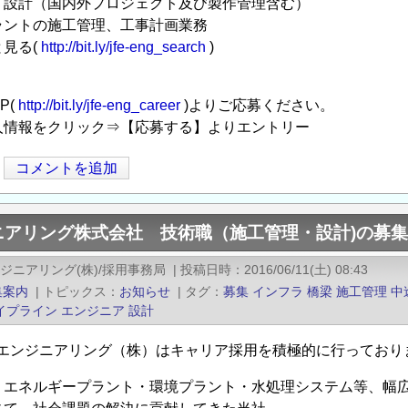
・設計（国内外プロジェクト及び製作管理含む）
ラントの施工管理、工事計画業務
見る(
http://bit.ly/jfe-eng_search
)
P(
http://bit.ly/jfe-eng_career
)よりご応募ください。
人情報をクリック⇒【応募する】よりエントリー
コメントを追加
ジニアリング株式会社 技術職（施工管理・設計)の募
ンジニアリング(株)/採用事務局
|
投稿日時
2016/06/11(土) 08:43
集案内
|
トピックス
お知らせ
|
タグ
募集
インフラ
橋梁
施工管理
中
イプライン
エンジニア
設計
FEエンジニアリング（株）はキャリア採用を積極的に行っており
・エネルギープラント・環境プラント・水処理システム等、幅