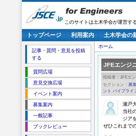
メ
イ
ン
このサイトは土木学会が運営す
コ
ン
メインナビゲーション
トップページ
利用案内
土木学会の
テ
パ
ホーム
ン
記事・質問・意見を投稿
ツ
ン
する
に
く
JFEエン
移
セ
ず
質問広場
動
投稿者
JFEエ
ク
意見交換広場
セクション
募
シ
ント
パイプライ
イベント案内
ョ
ン
瀬戸
募集案内
当社
一般記事
ジア
ぜひこれまで
ブックレビュー