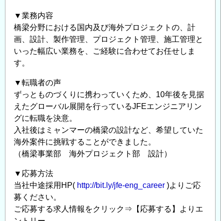
▼業務内容
橋梁分野における国内及び海外プロジェクトの、計
画、設計、製作管理、プロジェクト管理、施工管理と
いった幅広い業務を、ご経験に合わせてお任せしま
す。
▼転職者の声
ずっとものづくりに携わっていくため、10年後を見据
えたグローバル展開を行っているJFEエンジニアリン
グに転職を決意。
入社後はミャンマーの橋梁の設計など、希望していた
海外案件に挑戦することができました。
（橋梁事業部 海外プロジェクト部 設計）
▼応募方法
当社中途採用HP(
http://bit.ly/jfe-eng_career
)よりご応
募ください。
ご応募する求人情報をクリック⇒【応募する】よりエ
ントリー