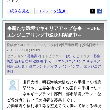
JFE
続きを見る
コメントを追加
Opens in
Opens
エ
ン
◆新たな環境でキャリアアップを◆ ～JFE
ジ
エンジニアリング中途採用実施中～
ニ
ア
投稿者
JFEエンジニアリング(株)/採用事務局
|
投稿日時
リ
2016/08/29(月) 09:09
ン
セクション
募集案内
|
トピックス
お知らせ
|
タグ
募集
グ
橋梁
施工管理
中途採用
求人
JFEエンジニアリング
キャリア
中
採用
正社員
計画プラント
パイプライン
インフラ エンジニア
設計
途
採
瀬戸大橋、明石海峡大橋などを手掛けた橋梁
用
部門や、世界各地で多くの案件を手掛けたエ
【正
ネルギープラント部門、都市環境プラントな
社
ど各分野において技術者を募集中です。
員】
労働環境や福利厚生等を整えて長く働いて頂ける環境
◆