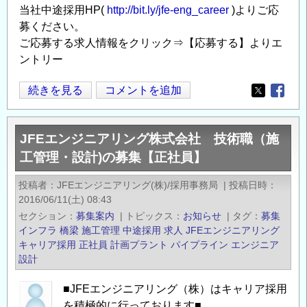
当社中途採用HP(
http://bit.ly/jfe-eng_career
)よりご応
な
募ください。
ど）
ご応募する求人情報をクリック⇒【応募する】よりエ
の
ントリー
◆
続きを見る
コメントを追加
Opens in
Opens
新
た
JFEエンジニアリング株式会社 技術職（施
な
工管理・設計)の募集【正社員】
環
境
投稿者
JFEエンジニアリング(株)/採用事務局
|
投稿日時
で
2016/06/11(土) 08:43
キ
セクション
募集案内
|
トピックス
お知らせ
|
タグ
募集
ャ
インフラ
橋梁
施工管理
中途採用
求人
JFEエンジニアリング
リ
キャリア採用
正社員
計画プラント
パイプライン
エンジニア
設計
ア
ア
■JFEエンジニアリング（株）はキャリア採用
ッ
を積極的に行っております■