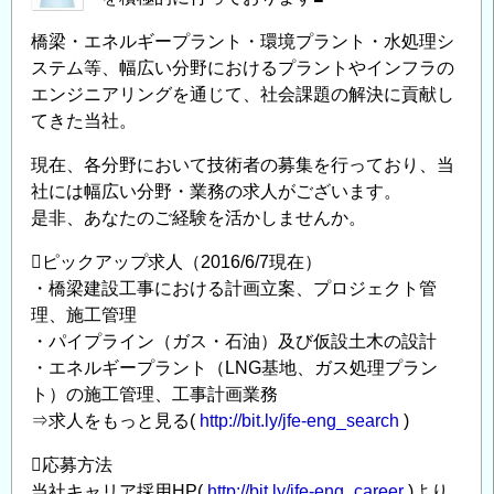
プ
を
橋梁・エネルギープラント・環境プラント・水処理シ
◆
ステム等、幅広い分野におけるプラントやインフラの
～
エンジニアリングを通じて、社会課題の解決に貢献し
JFE
てきた当社。
エ
現在、各分野において技術者の募集を行っており、当
ン
社には幅広い分野・業務の求人がございます。
ジ
是非、あなたのご経験を活かしませんか。
ニ
ア
ピックアップ求人（2016/6/7現在）
リ
・橋梁建設工事における計画立案、プロジェクト管
ン
理、施工管理
グ
・パイプライン（ガス・石油）及び仮設土木の設計
・エネルギープラント（LNG基地、ガス処理プラン
中
ト）の施工管理、工事計画業務
途
⇒求人をもっと見る(
http://bit.ly/jfe-eng_search
)
採
用
応募方法
実
当社キャリア採用HP(
http://bit.ly/jfe-eng_career
)より