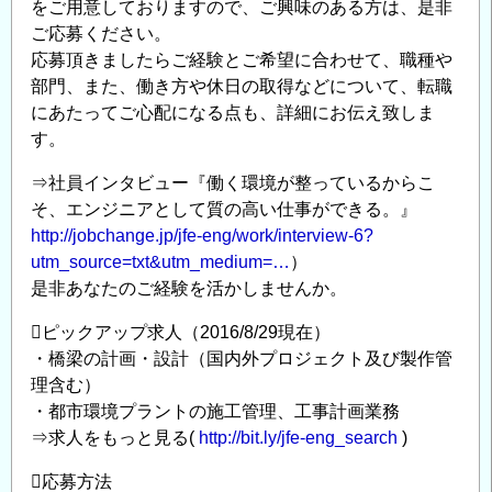
をご用意しておりますので、ご興味のある方は、是非
積
ご応募ください。
極
応募頂きましたらご経験とご希望に合わせて、職種や
採
部門、また、働き方や休日の取得などについて、転職
用
にあたってご心配になる点も、詳細にお伝え致しま
◆
す。
橋
⇒社員インタビュー『働く環境が整っているからこ
梁
そ、エンジニアとして質の高い仕事ができる。』
エ
http://jobchange.jp/jfe-eng/work/interview-6?
ン
utm_source=txt&utm_medium=…
）
ジ
是非あなたのご経験を活かしませんか。
ニ
ア
ピックアップ求人（2016/8/29現在）
（設
・橋梁の計画・設計（国内外プロジェクト及び製作管
計・
理含む）
施
・都市環境プラントの施工管理、工事計画業務
工
⇒求人をもっと見る(
http://bit.ly/jfe-eng_search
)
管
応募方法
理