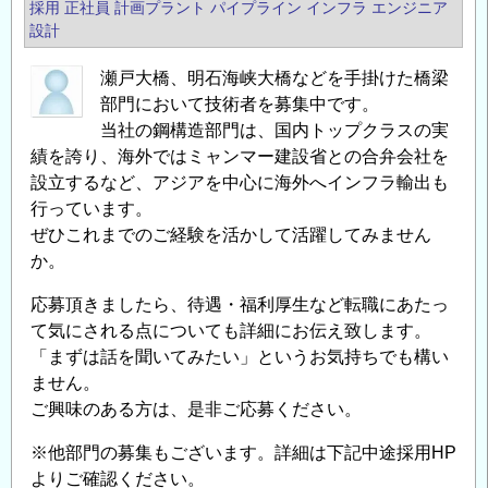
採用
正社員
計画プラント
パイプライン
インフラ エンジニア
設計
瀬戸大橋、明石海峡大橋などを手掛けた橋梁
部門において技術者を募集中です。
当社の鋼構造部門は、国内トップクラスの実
績を誇り、海外ではミャンマー建設省との合弁会社を
設立するなど、アジアを中心に海外へインフラ輸出も
行っています。
ぜひこれまでのご経験を活かして活躍してみません
か。
応募頂きましたら、待遇・福利厚生など転職にあたっ
て気にされる点についても詳細にお伝え致します。
「まずは話を聞いてみたい」というお気持ちでも構い
ません。
ご興味のある方は、是非ご応募ください。
※他部門の募集もございます。詳細は下記中途採用HP
よりご確認ください。