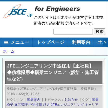
メ
イ
ン
このサイトは土木学会が運営する土木技
コ
術者のための情報交流サイトです。
ン
検
テ
索
ン
メインナビゲーション
メニュー
トップページ
利用案内
土木
>
ツ
に
パ
ホーム
移
ン
動
く
JFEエンジニアリング中途採用【正社員】
ず
◆積極採用◆橋梁エンジニア（設計・施工管
理など）
投稿者
JFEエンジニアリング(株)/採用事務局
|
投稿日時
2016/11/22(火) 19:53
セクション
募集案内
|
トピックス
お知らせ
|
タグ
募集
橋梁
施工管理
中途採用
求人
JFEエンジニアリング
キャリア