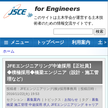
メ
イ
ン
このサイトは土木学会が運営する土木技
コ
術者のための情報交流サイトです。
ン
検
テ
索
ン
メインナビゲーション
メニュー
トップページ
利用案内
土木
>
ツ
に
パ
ホーム
移
ン
動
く
JFEエンジニアリング中途採用【正社員】
ず
◆積極採用◆橋梁エンジニア（設計・施工管
理など）
投稿者
JFEエンジニアリング(株)/採用事務局
|
投稿日時
2016/11/22(火) 19:53
セクション
募集案内
|
トピックス
お知らせ
|
タグ
募集
橋梁
施工管理
中途採用
求人
JFEエンジニアリング
キャリア