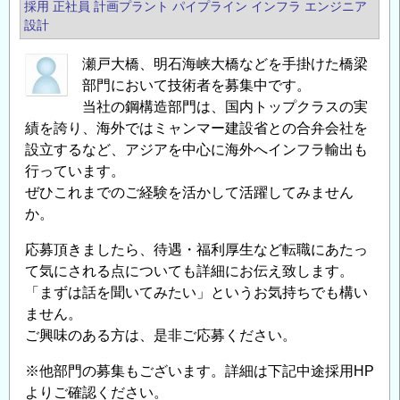
採用
正社員
計画プラント
パイプライン
インフラ エンジニア
設計
瀬戸大橋、明石海峡大橋などを手掛けた橋梁
部門において技術者を募集中です。
当社の鋼構造部門は、国内トップクラスの実
績を誇り、海外ではミャンマー建設省との合弁会社を
設立するなど、アジアを中心に海外へインフラ輸出も
行っています。
ぜひこれまでのご経験を活かして活躍してみません
か。
応募頂きましたら、待遇・福利厚生など転職にあたっ
て気にされる点についても詳細にお伝え致します。
「まずは話を聞いてみたい」というお気持ちでも構い
ません。
ご興味のある方は、是非ご応募ください。
※他部門の募集もございます。詳細は下記中途採用HP
よりご確認ください。