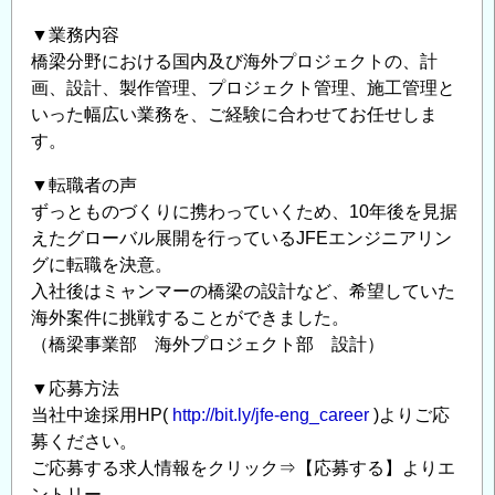
▼業務内容
橋梁分野における国内及び海外プロジェクトの、計
画、設計、製作管理、プロジェクト管理、施工管理と
いった幅広い業務を、ご経験に合わせてお任せしま
す。
▼転職者の声
ずっとものづくりに携わっていくため、10年後を見据
えたグローバル展開を行っているJFEエンジニアリン
グに転職を決意。
入社後はミャンマーの橋梁の設計など、希望していた
海外案件に挑戦することができました。
（橋梁事業部 海外プロジェクト部 設計）
▼応募方法
当社中途採用HP(
http://bit.ly/jfe-eng_career
)よりご応
募ください。
ご応募する求人情報をクリック⇒【応募する】よりエ
ントリー