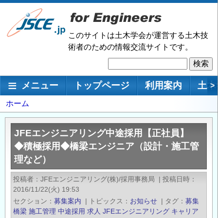
メ
イ
ン
このサイトは土木学会が運営する土木技
コ
術者のための情報交流サイトです。
ン
検
テ
索
ン
メインナビゲーション
メニュー
トップページ
利用案内
土木
>
ツ
に
パ
ホーム
移
ン
動
く
JFEエンジニアリング中途採用【正社員】
ず
◆積極採用◆橋梁エンジニア（設計・施工管
理など）
投稿者
JFEエンジニアリング(株)/採用事務局
|
投稿日時
2016/11/22(火) 19:53
セクション
募集案内
|
トピックス
お知らせ
|
タグ
募集
橋梁
施工管理
中途採用
求人
JFEエンジニアリング
キャリア