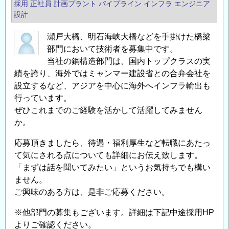
採用
正社員
計画プラント
パイプライン
インフラ エンジニア
設計
瀬戸大橋、明石海峡大橋などを手掛けた橋梁
部門において技術者を募集中です。
当社の鋼構造部門は、国内トップクラスの実
績を誇り、海外ではミャンマー建設省との合弁会社を
設立するなど、アジアを中心に海外へインフラ輸出も
行っています。
ぜひこれまでのご経験を活かして活躍してみません
か。
応募頂きましたら、待遇・福利厚生など転職にあたっ
て気にされる点についても詳細にお伝え致します。
「まずは話を聞いてみたい」というお気持ちでも構い
ません。
ご興味のある方は、是非ご応募ください。
※他部門の募集もございます。詳細は下記中途採用HP
よりご確認ください。