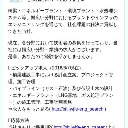
プ
を
橋梁・エネルギープラント・環境プラント・水処理シ
◆
ステム等、幅広い分野におけるプラントやインフラの
～
エンジニアリングを通じて、社会課題の解決に貢献し
JFE
てきた当社。
エ
現在、各分野において技術者の募集を行っており、当
ン
社には幅広い分野・業務の求人がございます。
ジ
是非、あなたのご経験を活かしませんか。
ニ
ア
ピックアップ求人（2016/6/7現在）
リ
・橋梁建設工事における計画立案、プロジェクト管
ン
理、施工管理
グ
・パイプライン（ガス・石油）及び仮設土木の設計
・エネルギープラント（LNG基地、ガス処理プラン
中
ト）の施工管理、工事計画業務
途
⇒求人をもっと見る(
http://bit.ly/jfe-eng_search
)
採
用
応募方法
実
当社キャリア採用HP(
http://bit.ly/jfe-eng_career
)より