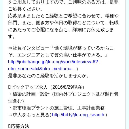
をご用意しておりますので、ご興味のある方は、是非
積
ご応募ください。
極
応募頂きましたらご経験とご希望に合わせて、職種や
採
部門、また、働き方や休日の取得などについて、転職
用
にあたってご心配になる点も、詳細にお伝え致しま
◆
す。
橋
⇒社員インタビュー『働く環境が整っているからこ
梁
そ、エンジニアとして質の高い仕事ができる。』
エ
http://jobchange.jp/jfe-eng/work/interview-6?
ン
utm_source=txt&utm_medium=…
）
ジ
是非あなたのご経験を活かしませんか。
ニ
ア
ピックアップ求人（2016/8/29現在）
（設
・橋梁の計画・設計（国内外プロジェクト及び製作管
計・
理含む）
施
・都市環境プラントの施工管理、工事計画業務
工
⇒求人をもっと見る(
http://bit.ly/jfe-eng_search
)
管
応募方法
理