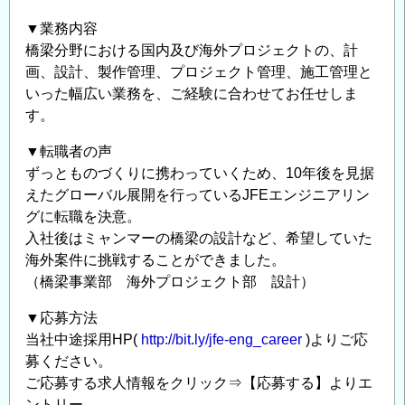
▼業務内容
橋梁分野における国内及び海外プロジェクトの、計
画、設計、製作管理、プロジェクト管理、施工管理と
いった幅広い業務を、ご経験に合わせてお任せしま
す。
▼転職者の声
ずっとものづくりに携わっていくため、10年後を見据
えたグローバル展開を行っているJFEエンジニアリン
グに転職を決意。
入社後はミャンマーの橋梁の設計など、希望していた
海外案件に挑戦することができました。
（橋梁事業部 海外プロジェクト部 設計）
▼応募方法
当社中途採用HP(
http://bit.ly/jfe-eng_career
)よりご応
募ください。
ご応募する求人情報をクリック⇒【応募する】よりエ
ントリー