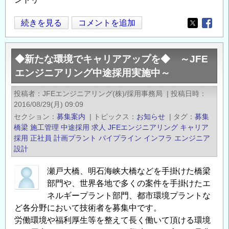
JFE
続きを見る
コメントを追加
Opens in
Opens
エ
ン
◆新たな環境でキャリアアップを◆ ～JFE
ジ
エンジニアリング中途採用実施中～
ニ
ア
投稿者
JFEエンジニアリング(株)/採用事務局
|
投稿日時
リ
2016/08/29(月) 09:09
ン
セクション
募集案内
|
トピックス
お知らせ
|
タグ
募集
グ
橋梁
施工管理
中途採用
求人
JFEエンジニアリング
キャリア
中
採用
正社員
計画プラント
パイプライン
インフラ エンジニア
設計
途
採
瀬戸大橋、明石海峡大橋などを手掛けた橋梁
用
部門や、世界各地で多くの案件を手掛けたエ
【正
ネルギープラント部門、都市環境プラントな
社
ど各分野において技術者を募集中です。
員】
労働環境や福利厚生等を整えて長く働いて頂ける環境
◆