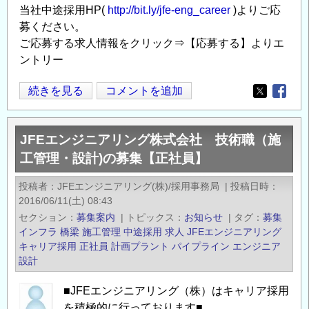
当社中途採用HP(
http://bit.ly/jfe-eng_career
)よりご応
な
募ください。
ど）
ご応募する求人情報をクリック⇒【応募する】よりエ
の
ントリー
◆
続きを見る
コメントを追加
Opens in
Opens
新
た
JFEエンジニアリング株式会社 技術職（施
な
工管理・設計)の募集【正社員】
環
境
投稿者
JFEエンジニアリング(株)/採用事務局
|
投稿日時
で
2016/06/11(土) 08:43
キ
セクション
募集案内
|
トピックス
お知らせ
|
タグ
募集
ャ
インフラ
橋梁
施工管理
中途採用
求人
JFEエンジニアリング
リ
キャリア採用
正社員
計画プラント
パイプライン
エンジニア
設計
ア
ア
■JFEエンジニアリング（株）はキャリア採用
ッ
を積極的に行っております■