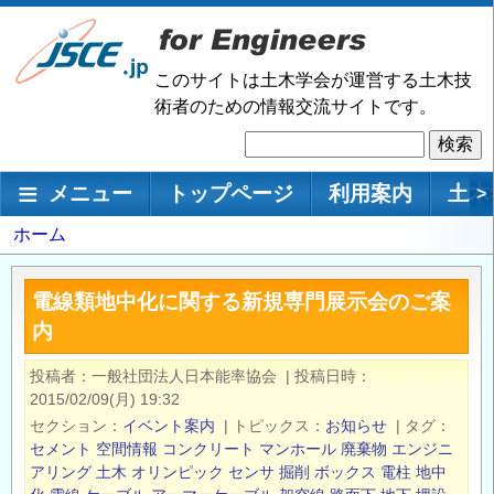
メ
イ
ン
このサイトは土木学会が運営する土木技
コ
術者のための情報交流サイトです。
ン
検
テ
索
ン
メインナビゲーション
メニュー
トップページ
利用案内
土木
>
ツ
に
パ
ホーム
移
ン
動
く
電線類地中化に関する新規専門展示会のご案
ず
内
投稿者
一般社団法人日本能率協会
|
投稿日時
2015/02/09(月) 19:32
セクション
イベント案内
|
トピックス
お知らせ
|
タグ
セメント
空間情報
コンクリート
マンホール
廃棄物
エンジニ
アリング
土木
オリンピック
センサ
掘削
ボックス
電柱
地中