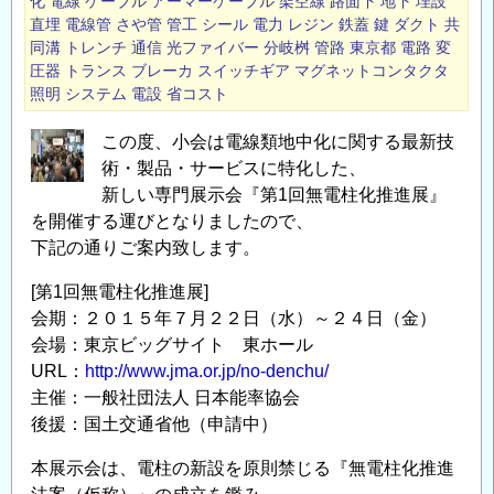
化
電線
ケーブル
アーマーケーブル
架空線
路面下
地下
埋設
直埋
電線管
さや管
管工
シール
電力
レジン
鉄蓋
鍵
ダクト
共
同溝
トレンチ
通信
光ファイバー
分岐桝
管路
東京都
電路
変
圧器
トランス
ブレーカ
スイッチギア
マグネットコンタクタ
照明
システム
電設
省コスト
この度、小会は電線類地中化に関する最新技
術・製品・サービスに特化した、
新しい専門展示会『第1回無電柱化推進展』
を開催する運びとなりましたので、
下記の通りご案内致します。
[第1回無電柱化推進展]
会期：２０１５年７月２２日（水）～２４日（金）
会場：東京ビッグサイト 東ホール
URL：
http://www.jma.or.jp/no-denchu/
主催：一般社団法人 日本能率協会
後援：国土交通省他（申請中）
本展示会は、電柱の新設を原則禁じる『無電柱化推進