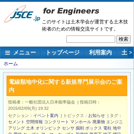
メ
イ
ン
このサイトは土木学会が運営する土木技
コ
術者のための情報交流サイトです。
ン
検
テ
索
ン
メインナビゲーション
メニュー
トップページ
利用案内
土木
>
ツ
に
パ
ホーム
移
ン
動
く
電線類地中化に関する新規専門展示会のご案
ず
内
投稿者
一般社団法人日本能率協会
|
投稿日時
2015/02/09(月) 19:32
セクション
イベント案内
|
トピックス
お知らせ
|
タグ
セメント
空間情報
コンクリート
マンホール
廃棄物
エンジニ
アリング
土木
オリンピック
センサ
掘削
ボックス
電柱
地中