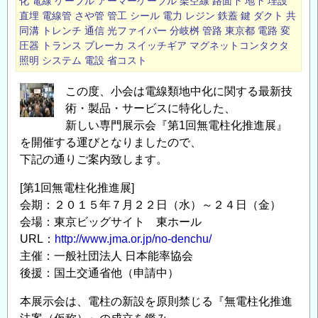
化
電線
ケーブル
アーマーケーブル
架空線
路面下
地下
埋設
直埋
電線管
さや管
管工
シール
電力
レジン
鉄蓋
鍵
ダクト
共
同溝
トレンチ
通信
光ファイバー
分岐桝
管路
東京都
電路
変
圧器
トランス
ブレーカ
スイッチギア
マグネットコンタクタ
照明
システム
電設
省コスト
この度、小会は電線類地中化に関する最新技
術・製品・サービスに特化した、
新しい専門展示会『第1回無電柱化推進展』
を開催する運びとなりましたので、
下記の通りご案内致します。
[第1回無電柱化推進展]
会期：２０１５年７月２２日（水）～２４日（金）
会場：東京ビッグサイト 東ホール
URL：
http://www.jma.or.jp/no-denchu/
主催：一般社団法人 日本能率協会
後援：国土交通省他（申請中）
本展示会は、電柱の新設を原則禁じる『無電柱化推進