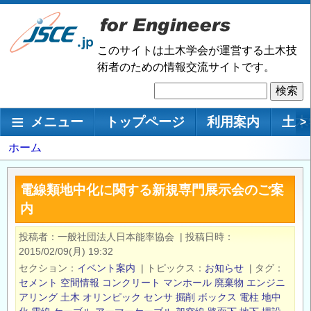
メ
イ
ン
このサイトは土木学会が運営する土木技
コ
術者のための情報交流サイトです。
ン
検
テ
索
ン
メインナビゲーション
メニュー
トップページ
利用案内
土木
>
ツ
に
パ
ホーム
移
ン
動
く
電線類地中化に関する新規専門展示会のご案
ず
内
投稿者
一般社団法人日本能率協会
|
投稿日時
2015/02/09(月) 19:32
セクション
イベント案内
|
トピックス
お知らせ
|
タグ
セメント
空間情報
コンクリート
マンホール
廃棄物
エンジニ
アリング
土木
オリンピック
センサ
掘削
ボックス
電柱
地中