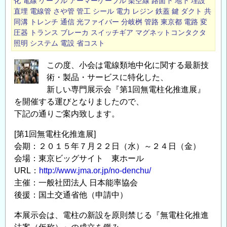
化
電線
ケーブル
アーマーケーブル
架空線
路面下
地下
埋設
直埋
電線管
さや管
管工
シール
電力
レジン
鉄蓋
鍵
ダクト
共
同溝
トレンチ
通信
光ファイバー
分岐桝
管路
東京都
電路
変
圧器
トランス
ブレーカ
スイッチギア
マグネットコンタクタ
照明
システム
電設
省コスト
この度、小会は電線類地中化に関する最新技
術・製品・サービスに特化した、
新しい専門展示会『第1回無電柱化推進展』
を開催する運びとなりましたので、
下記の通りご案内致します。
[第1回無電柱化推進展]
会期：２０１５年７月２２日（水）～２４日（金）
会場：東京ビッグサイト 東ホール
URL：
http://www.jma.or.jp/no-denchu/
主催：一般社団法人 日本能率協会
後援：国土交通省他（申請中）
本展示会は、電柱の新設を原則禁じる『無電柱化推進