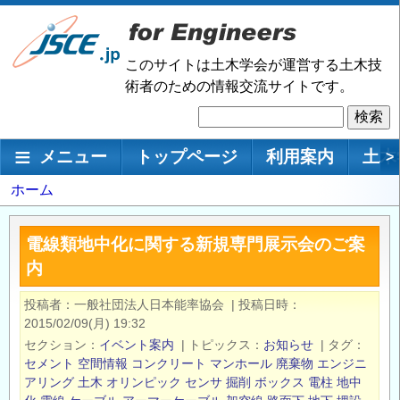
メ
イ
ン
このサイトは土木学会が運営する土木技
コ
術者のための情報交流サイトです。
ン
検
テ
索
ン
メインナビゲーション
メニュー
トップページ
利用案内
土木
>
ツ
に
パ
ホーム
移
ン
動
く
電線類地中化に関する新規専門展示会のご案
ず
内
投稿者
一般社団法人日本能率協会
|
投稿日時
2015/02/09(月) 19:32
セクション
イベント案内
|
トピックス
お知らせ
|
タグ
セメント
空間情報
コンクリート
マンホール
廃棄物
エンジニ
アリング
土木
オリンピック
センサ
掘削
ボックス
電柱
地中