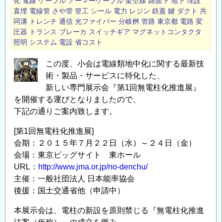
化
電線
ケーブル
アーマーケーブル
架空線
路面下
地下
埋設
直埋
電線管
さや管
管工
シール
電力
レジン
鉄蓋
鍵
ダクト
共
同溝
トレンチ
通信
光ファイバー
分岐桝
管路
東京都
電路
変
圧器
トランス
ブレーカ
スイッチギア
マグネットコンタクタ
照明
システム
電設
省コスト
この度、小会は電線類地中化に関する最新技
術・製品・サービスに特化した、
新しい専門展示会『第1回無電柱化推進展』
を開催する運びとなりましたので、
下記の通りご案内致します。
[第1回無電柱化推進展]
会期：２０１５年７月２２日（水）～２４日（金）
会場：東京ビッグサイト 東ホール
URL：
http://www.jma.or.jp/no-denchu/
主催：一般社団法人 日本能率協会
後援：国土交通省他（申請中）
本展示会は、電柱の新設を原則禁じる『無電柱化推進