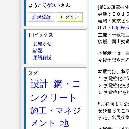
ようこそ
ゲスト
さん
[第1回無電柱化
会期：２０１
新規登録
ログイン
会場：東京ビ
URL：
http://w
トピックス
主催：一般社団
後援：国土交
お知らせ
話題
本展示会は、
用語解説
今後予想され
本展では、製
タグ
１.無電柱化に
設計
鋼・コ
２.無電柱化を
３.無電柱化を
ンクリート
6月初旬より
施工・マネジ
ぜひ奮ってご
また、出展企
メント
地