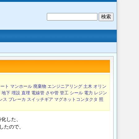
検
索
リート
マンホール
廃棄物
エンジニアリング
土木
オリン
下
地下
埋設
直埋
電線管
さや管
管工
シール
電力
レジン
ンス
ブレーカ
スイッチギア
マグネットコンタクタ
照
特化した、
したので、