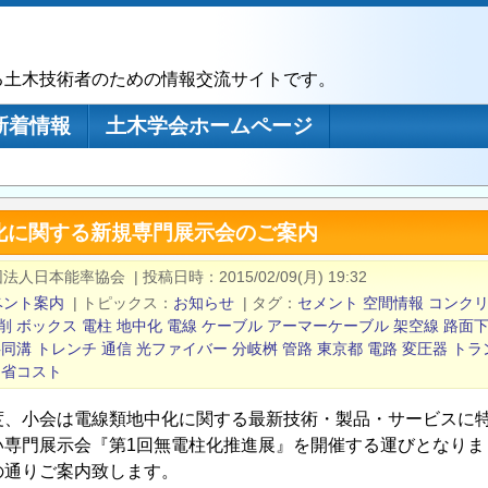
る土木技術者のための情報交流サイトです。
新着情報
土木学会ホームページ
化に関する新規専門展示会のご案内
団法人日本能率協会
|
投稿日時
2015/02/09(月) 19:32
ベント案内
|
トピックス
お知らせ
|
タグ
セメント
空間情報
コンク
削
ボックス
電柱
地中化
電線
ケーブル
アーマーケーブル
架空線
路面
共同溝
トレンチ
通信
光ファイバー
分岐桝
管路
東京都
電路
変圧器
トラ
省コスト
度、小会は電線類地中化に関する最新技術・製品・サービスに
い専門展示会『第1回無電柱化推進展』を開催する運びとなりま
の通りご案内致します。