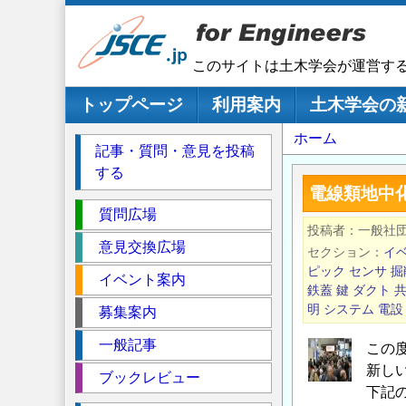
メ
イ
ン
このサイトは土木学会が運営す
コ
ン
メインナビゲーション
トップページ
利用案内
土木学会の
テ
パ
ホーム
ン
記事・質問・意見を投稿
ツ
ン
する
に
く
電線類地中
移
セ
ず
質問広場
動
投稿者
一般社
ク
意見交換広場
セクション
イ
シ
ピック
センサ
掘
イベント案内
ョ
鉄蓋
鍵
ダクト
ン
明
システム
電設
募集案内
一般記事
この
新し
ブックレビュー
下記