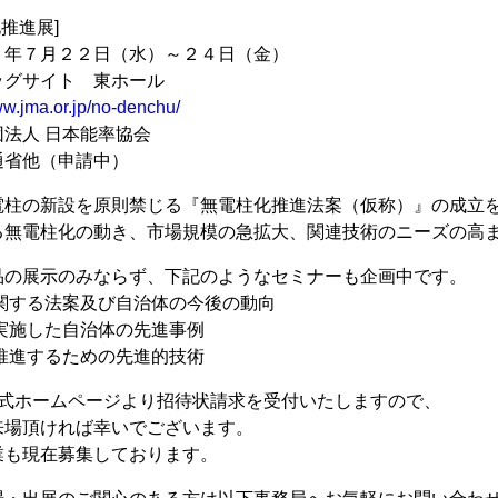
推進展]
５年７月２２日（水）～２４日（金）
ッグサイト 東ホール
ww.jma.or.jp/no-denchu/
法人 日本能率協会
通省他（申請中）
電柱の新設を原則禁じる『無電柱化推進法案（仮称）』の成立
る無電柱化の動き、市場規模の急拡大、関連技術のニーズの高
品の展示のみならず、下記のようなセミナーも企画中です。
関する法案及び自治体の今後の動向
実施した自治体の先進事例
推進するための先進的技術
公式ホームページより招待状請求を受付いたしますので、
来場頂ければ幸いでございます。
業も現在募集しております。