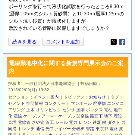
ボーリングを行って液状化試験を行ったところ8.30ｍ
(層厚1.05ｍのシルト質砂質）と10.30ｍ(層厚1.25ｍの
シルト混り砂質）が液状化しますが
敷設されている管路に影響しますでしょうか？
液
続きを見る
コメントを追加
Opens in
Opens
状
化
電線類地中化に関する新規専門展示会のご案
の
内
埋
設
投稿者
一般社団法人日本能率協会
|
投稿日時
管
2015/02/09(月) 19:32
路
セクション
イベント案内
|
トピックス
お知らせ
|
タグ
へ
セメント
空間情報
コンクリート
マンホール
廃棄物
エンジニ
の
アリング
土木
オリンピック
センサ
掘削
ボックス
電柱
地中
化
電線
ケーブル
アーマーケーブル
架空線
路面下
地下
埋設
影
直埋
電線管
さや管
管工
シール
電力
レジン
鉄蓋
鍵
ダクト
共
響
同溝
トレンチ
通信
光ファイバー
分岐桝
管路
東京都
電路
変
の