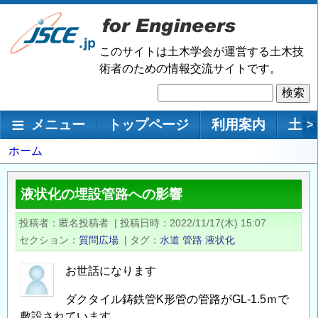
メ
イ
ン
このサイトは土木学会が運営する土木技
コ
術者のための情報交流サイトです。
ン
検
テ
索
ン
メインナビゲーション
メニュー
トップページ
利用案内
土木
>
ツ
に
パ
ホーム
移
ン
動
く
液状化の埋設管路への影響
ず
投稿者
匿名投稿者
|
投稿日時
2022/11/17(木) 15:07
セクション
質問広場
|
タグ
水道
管路
液状化
お世話になります
ダクタイル鋳鉄管K形管の管路がGL-1.5ｍで
敷設されています。