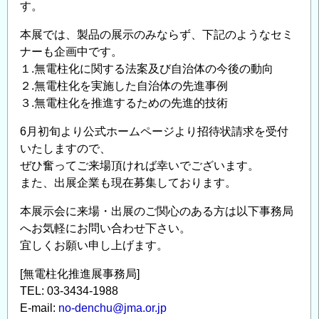
す。
本展では、製品の展示のみならず、下記のようなセミ
ナーも企画中です。
１.無電柱化に関する法案及び自治体の今後の動向
２.無電柱化を実施した自治体の先進事例
３.無電柱化を推進するための先進的技術
6月初旬より公式ホームページより招待状請求を受付
いたしますので、
ぜひ奮ってご来場頂ければ幸いでございます。
また、出展企業も現在募集しております。
本展示会に来場・出展のご関心のある方は以下事務局
へお気軽にお問い合わせ下さい。
宜しくお願い申し上げます。
[無電柱化推進展事務局]
TEL: 03-3434-1988
E-mail:
no-denchu@jma.or.jp