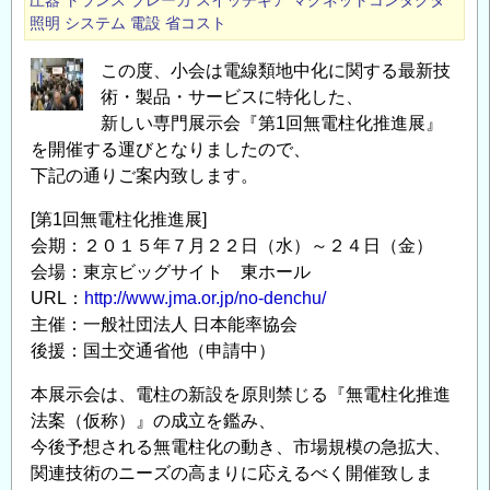
圧器
トランス
ブレーカ
スイッチギア
マグネットコンタクタ
照明
システム
電設
省コスト
この度、小会は電線類地中化に関する最新技
術・製品・サービスに特化した、
新しい専門展示会『第1回無電柱化推進展』
を開催する運びとなりましたので、
下記の通りご案内致します。
[第1回無電柱化推進展]
会期：２０１５年７月２２日（水）～２４日（金）
会場：東京ビッグサイト 東ホール
URL：
http://www.jma.or.jp/no-denchu/
主催：一般社団法人 日本能率協会
後援：国土交通省他（申請中）
本展示会は、電柱の新設を原則禁じる『無電柱化推進
法案（仮称）』の成立を鑑み、
今後予想される無電柱化の動き、市場規模の急拡大、
関連技術のニーズの高まりに応えるべく開催致しま