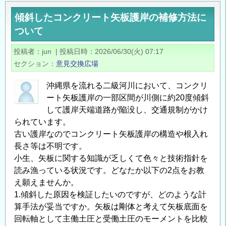
傾斜したコンクリート矢板護岸の補修方法に
ついて
投稿者
jun
|
投稿日時
2026/06/30(火) 07:17
セクション
意見交換広場
沖縄県を流れる二級河川において、コンクリ
ート矢板護岸の一部区間が川側に約20度傾斜
して護岸天端道路が陥没し、交通規制がかけ
られています。
古い護岸なのでコンクリート矢板護岸の構造や根入れ
長さ等は不明です。
小生、矢板に関する知識が乏しくて色々と技術指針を
読み漁っている状況です。どなたか以下の2点をお教
え願えませんか。
1.傾斜した原因を検証したいのですが、どのような計
算手法が妥当ですか。矢板は剛体と考えて矢板底面を
回転軸として主働土圧と受働土圧のモーメントを比較