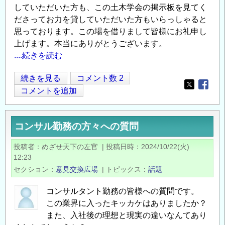
していただいた方も、この土木学会の掲示板を見てく
ださってお力を貸していただいた方もいらっしゃると
思っております。この場を借りまして皆様にお礼申し
上げます。本当にありがとうございます。
....続きを読む
【お
続きを見る
コメント数 2
Opens in
Opens
礼】
コメントを追加
建
設
コンサル勤務の方々への質問
業
に
投稿者
めざせ天下の左官
|
投稿日時
2024/10/22(火)
お
12:23
け
セクション
意見交換広場
|
トピックス
話題
る
生
コンサルタント勤務の皆様への質問です。
この業界に入ったキッカケはありましたか？
産
また、入社後の理想と現実の違いなんてあり
性