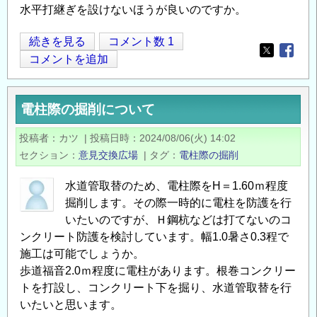
水平打継ぎを設けないほうが良いのですか。
砂
続きを見る
コメント数 1
Opens in
Opens
防
コメントを追加
堰
堤
電柱際の掘削について
水
叩
投稿者
カツ
|
投稿日時
2024/08/06(火) 14:02
き
セクション
意見交換広場
|
タグ
電柱際の掘削
の
施
水道管取替のため、電柱際をH＝1.60ｍ程度
工
掘削します。その際一時的に電柱を防護を行
に
いたいのですが、Ｈ鋼杭などは打てないのコ
つ
ンクリート防護を検討しています。幅1.0暑さ0.3程で
施工は可能でしょうか。
い
歩道福音2.0ｍ程度に電柱があります。根巻コンクリー
て
トを打設し、コンクリート下を掘り、水道管取替を行
の
いたいと思います。