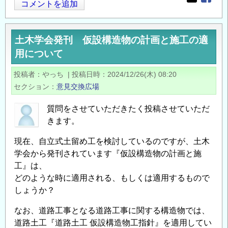
Opens in
Opens
共
コメントを追加
点
土
に
木
つ
土木学会発刊 仮設構造物の計画と施工の適
工
い
用について
事
て
に
の
投稿者
やっち
|
投稿日時
2024/12/26(木) 08:20
お
セクション
意見交換広場
い
て
質問をさせていただきたく投稿させていただ
災
きます。
害
現在、自立式土留め工を検討しているのですが、土木
が
学会から発刊されています『仮設構造物の計画と施
発
工』は、
生
どのような時に適用される、もしくは適用するもので
し
しょうか？
そ
う
なお、道路工事となる道路工事に関する構造物では、
な
道路土工『道路土工 仮設構造物工指針』を適用してい