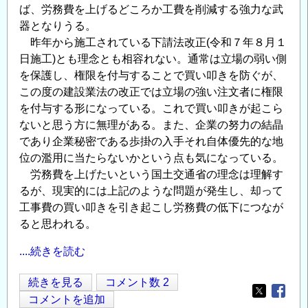
ば、労務費を上げるどころか工費を削減する強力な武
器となりうる。
昨年から施工されている下請法改正(令和７年８月１
日施工)とも理念とも相容れない。通常は立場の弱い側
を保護し、権限を付与することで買い叩きを防ぐが、
この度の建設業法の改正では立場の強い注文者に権限
を付与する形になっている。これで買い叩きが起こら
ないと思う方に無理がある。また、企業の努力の結晶
であり企業秘密である歩掛の入手それ自体優先的な地
位の濫用に当たらないかという点も気になっている。
労務費を上げたいという国土交通省の理念は理解す
るが、現実的には上記のような問題が発生し、却って
工事費の買い叩きを引き起こし労務費の低下につなが
ると思われる。
....続きを読む
建
続きを見る
コメント数 2
Opens in
Opens
設
コメントを追加