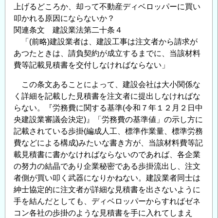
上げるどころか、却って不動産ディベロッパーに買い
叩かれる原因にならないか？
関連条文 建設業法第二十条４
「(前略)建設業者は、建設工事は注文者から請求が
あつたときは、請負契約が成立するまでに、当該材料
費等記載見積書を交付しなければならない」
この条文あることによって、建設会社は大小関係な
く詳細を記載した見積書を注文者に提出しなければな
らない。『労務費に関する基準(令和７年１２月２日中
央建設業審議会決定)』「労務費の基準値」の示し方に
記載されている歩掛(編成人工、標準作業量、標準労務
費などによる構成)みたいな書き方が、当該材料費等記
載見積書に書かなければならないのであれば、各企業
の努力の結晶であり企業秘密である歩掛流出し、注文
者側が買い叩く武器になりかねない。建設業者同士は
紳士協定的に注文者が詳細な見積書を出さないように
手を結んだとしても、ディベロッパーからすればゼネ
コン各社の歩掛のような見積書を手に入れてしまえ