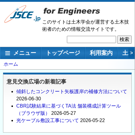
メ
イ
ン
このサイトは土木学会が運営する土木技
コ
術者のための情報交流サイトです。
ン
検
テ
索
ン
メインナビゲーション
メニュー
トップページ
利用案内
土木
>
ツ
に
パ
ホーム
移
ン
動
く
意見交換広場の新着記事
ず
傾斜したコンクリート矢板護岸の補修方法について
2026-06-30
CBR試験結果に基づくTA法 舗装構成計算ツール
（ブラウザ版）
2026-05-27
光ケーブル敷設工事について
2026-05-22