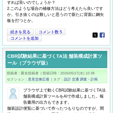
すれば良いのでしょうか？
2.このような場合の補修方法はどう考えたら良いです
か。引き抜くのは難しいと思うので新たに背面に鋼矢
板を打つとか。
傾
続きを見る
コメント数 5
Opens in
Opens
斜
コメントを追加
し
た
CBR試験結果に基づくTA法 舗装構成計算ツ
コ
ール（ブラウザ版）
ン
ク
投稿者
匿名投稿者
|
投稿日時
2026/05/27(水) 10:38
リ
セクション
意見交換広場
|
タグ
設計
交通
調査・計画
ー
ト
ブラウザ上で動くCBR試験結果に基づくTA法
矢
舗装構成計算ツールをAIで作成しました。報
板
告書用の出力もできます。
護
舗装設計便覧に基づいて作ったつもりなのですが、間