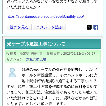
岸
違ってるところがないか不安なのでどなたか精査して
の
いただけませんか？
補
https://spontaneous-biscotti-c90ef8.netlify.app/
修
方
CBR
続きを見る
コメントを追加
Opens in
Opens
法
試
に
験
つ
光ケーブル敷設工事について
結
い
果
投稿者
新米監理技術者
|
投稿日時
2026/05/22(金) 08:27
て
に
セクション
意見交換広場
の
基
づ
既設の光ケーブルの引込柱を撤去し、ハンド
く
ホールを新設設置し、そのハンドホールに光
TA
地中配線(管内配線)の施工をする工事なので
法
すが、現在、施工計画書を作成するのに資料を集めて
いまして、施工方法、注意点等がありましたら教えて
舗
いただければと思います。また、資料などがあれば助
装
かります。宜しくお願い致します。
構