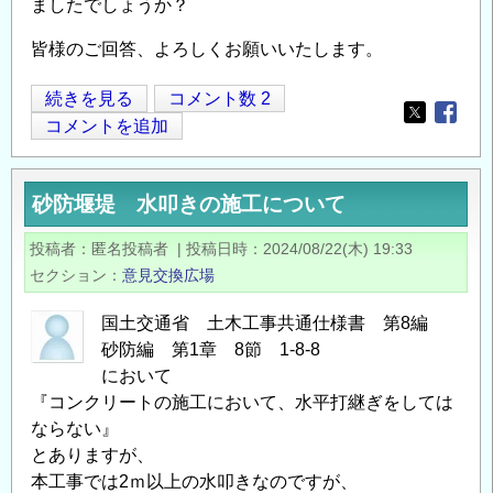
ましたでしょうか？
の
定
皆様のご回答、よろしくお願いいたします。
義
問
コ
続きを見る
コメント数 2
題
Opens in
Opens
ン
コメントを追加
に
サ
つ
ル
い
砂防堰堤 水叩きの施工について
勤
て
務
投稿者
匿名投稿者
|
投稿日時
2024/08/22(木) 19:33
の
の
セクション
意見交換広場
方々
へ
国土交通省 土木工事共通仕様書 第8編
の
砂防編 第1章 8節 1-8-8
質
において
問
『コンクリートの施工において、水平打継ぎをしては
ならない』
の
とありますが、
本工事では2ｍ以上の水叩きなのですが、