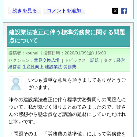
成
光
続きを見る
コメントを追加
計
Opens in
Opens
ケ
算
ー
ツ
建設業法改正に伴う標準労務費に関する問題
ブ
ー
点について
ル
ル
敷
（ブ
投稿者
kouhei
|
投稿日時
2026/01/09(金) 16:00
設
ラ
セクション
意見交換広場
|
トピックス
話題
|
タグ
経営
工
ウ
経営者
生産性向上
建設業法
労務費
事
ザ
に
いつも貴重な意見を頂きましてありがとうご
版）
つ
ざいます。
の
い
昨今の建設業法改正に伴う標準労務費周りの問題点に
て
ついて、私が気づく限りまとめてみましたので、皆さ
の
んの感想やら懸念点など議論の題材にしていただけれ
ば幸いです。
・問題その１ 「労務費の基準値」によって労務費を