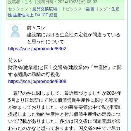
投稿者
こう
|
投稿日時
2024/10/23(水) 08:02
設
セクション
意見交換広場
|
トピックス
話題
|
タグ
生産
構
性
生産性向上
DX
ICT
経営
造
物
前々スレ
の
建設業における生産性の定義が間違っている
計
と思う件について
https://jsce.jp/pro/node/8362
画
と
前スレ
施
財務省(他業種)と国土交通省(建設業)の「生産性」に関
工
する認識の乖離の可視化
の
https://jsce.jp/pro/node/8808
適
用
表記の件に関しまして、最近気づきましたが2024年
5月より国総研にて付加価値労働生産性に関する研究
に
が始まっておりました。その募集要領の中で私が問題
つ
提起しました物的生産性と付加価値生産性の定義につ
い
いて記載がありました。多少は国交省に問題意識が伝
て
わったのかなと思っております。国交省の中でご尽力
の