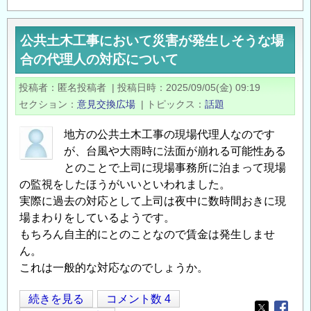
業
法
公共土木工事において災害が発生しそうな場
改
合の代理人の対応について
正
に
投稿者
匿名投稿者
|
投稿日時
2025/09/05(金) 09:19
伴
セクション
意見交換広場
|
トピックス
話題
う
標
地方の公共土木工事の現場代理人なのです
準
が、台風や大雨時に法面が崩れる可能性ある
労
とのことで上司に現場事務所に泊まって現場
務
の監視をしたほうがいいといわれました。
費
実際に過去の対応として上司は夜中に数時間おきに現
に
場まわりをしているようです。
もちろん自主的にとのことなので賃金は発生しませ
関
ん。
す
これは一般的な対応なのでしょうか。
る
問
公
続きを見る
コメント数 4
題