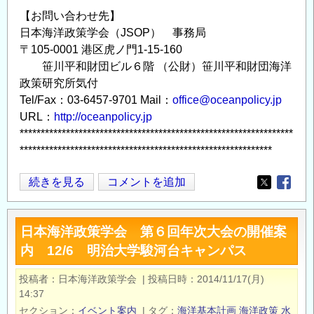
【お問い合わせ先】
日本海洋政策学会（JSOP） 事務局
〒105-0001 港区虎ノ門1-15-160
笹川平和財団ビル６階 （公財）笹川平和財団海洋
政策研究所気付
Tel/Fax：03-6457-9701 Mail：
office@oceanpolicy.jp
URL：
http://oceanpolicy.jp
*****************************************************************
************************************************************
１
続きを見る
コメントを追加
Opens in
Opens
２
月
日本海洋政策学会 第６回年次大会の開催案
３
内 12/6 明治大学駿河台キャンパス
日
(土)
投稿者
日本海洋政策学会
|
投稿日時
2014/11/17(月)
開
14:37
催
セクション
イベント案内
|
タグ
海洋基本計画
海洋政策
水