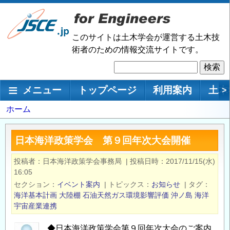
メ
イ
ン
このサイトは土木学会が運営する土木技
コ
術者のための情報交流サイトです。
ン
検
テ
索
ン
メインナビゲーション
メニュー
トップページ
利用案内
土木
>
ツ
に
パ
ホーム
移
ン
動
く
日本海洋政策学会 第９回年次大会開催
ず
投稿者
日本海洋政策学会事務局
|
投稿日時
2017/11/15(水)
16:05
セクション
イベント案内
|
トピックス
お知らせ
|
タグ
海洋基本計画
大陸棚
石油天然ガス環境影響評価
沖ノ島
海洋
宇宙産業連携
◆日本海洋政策学会第９回年次大会のご案内