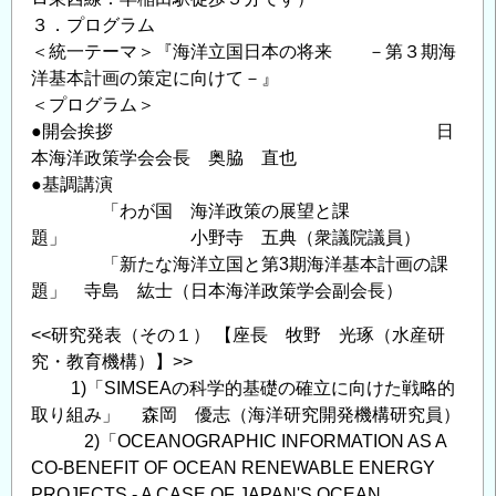
３．プログラム
＜統一テーマ＞『海洋立国日本の将来 －第３期海
洋基本計画の策定に向けて－』
＜プログラム＞
●開会挨拶 日
本海洋政策学会会長 奥脇 直也
●基調講演
「わが国 海洋政策の展望と課
題」 小野寺 五典（衆議院議員）
「新たな海洋立国と第3期海洋基本計画の課
題」 寺島 紘士（日本海洋政策学会副会長）
<<研究発表（その１） 【座長 牧野 光琢（水産研
究・教育機構）】>>
1)「SIMSEAの科学的基礎の確立に向けた戦略的
取り組み」 森岡 優志（海洋研究開発機構研究員）
2)「OCEANOGRAPHIC INFORMATION AS A
CO-BENEFIT OF OCEAN RENEWABLE ENERGY
PROJECTS - A CASE OF JAPAN'S OCEAN