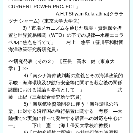
CURRENT POWER PROJECT」
A.H.T.Shyam Kularathna(クララ
ツナ シャーム)（東京大学大学院）
3)「市場メカニズムを通じた環境・資源保全措
置と世界貿易機関（WTO）の下での規律―水産エコラ
ベルに焦点を当てて」 村上 悠平（笹川平和財団
海洋政策研究所研究員）
<<研究発表（その２） 【座長 高木 健（東京大
学）】>>
4)「南シナ海仲裁判断の意義とその海洋政策的
示唆－海洋環境及び航行安全等に関する裁定後の関係
諸国における議論を参考として－」 武
藤 正紀（三菱総合研究所研究員）
5)「海底鉱物資源開発に伴う「海洋環境の汚
染」に対する沿岸国の執行措置に関する一考察 ―大
陸棚での実施に伴って発生する騒音への対応を中心に
―」 下山 憲二（海上保安大学校准教授）
6)「生物多様性に配慮した持続可能な資源探