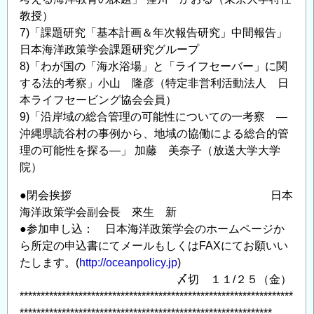
教授）
7)「課題研究「基本計画＆年次報告研究」中間報告」
日本海洋政策学会課題研究グループ
8)「わが国の「海水浴場」と「ライフセーバー」に関
する法的考察」小山 隆彦（特定非営利活動法人 日
本ライフセービング協会会員）
9)「沿岸域の総合管理の可能性についての一考察 ―
沖縄県読谷村の事例から、地域の協働による総合的管
理の可能性を探る―」 加藤 美奈子（放送大学大学
院）
●閉会挨拶 日本
海洋政策学会副会長 來生 新
●参加申し込： 日本海洋政策学会のホームページか
ら所定の申込書にてメールもしくはFAXにてお願いい
たします。(
http://oceanpolicy.jp
)
〆切 １１/２５（金）
*****************************************************************
************************************************************