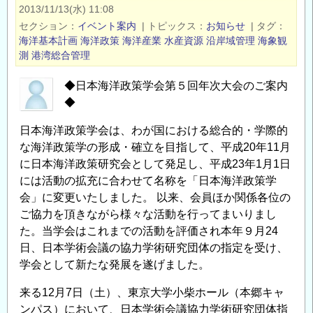
学
2013/11/13(水) 11:08
会
セクション
イベント案内
|
トピックス
お知らせ
|
タグ
第
海洋基本計画
海洋政策
海洋産業
水産資源
沿岸域管理
海象観
６
測
港湾総合管理
回
◆日本海洋政策学会第５回年次大会のご案内
年
◆
次
大
日本海洋政策学会は、わが国における総合的・学際的
会
な海洋政策学の形成・確立を目指して、平成20年11月
の
に日本海洋政策研究会として発足し、平成23年1月1日
開
には活動の拡充に合わせて名称を「日本海洋政策学
催
会」に変更いたしました。 以来、会員ほか関係各位の
案
ご協力を頂きながら様々な活動を行ってまいりまし
内
た。当学会はこれまでの活動を評価され本年９月24
12/6
日、日本学術会議の協力学術研究団体の指定を受け、
学会として新たな発展を遂げました。
明
治
来る12月7日（土）、東京大学小柴ホール（本郷キャ
大
ンパス）において、日本学術会議協力学術研究団体指