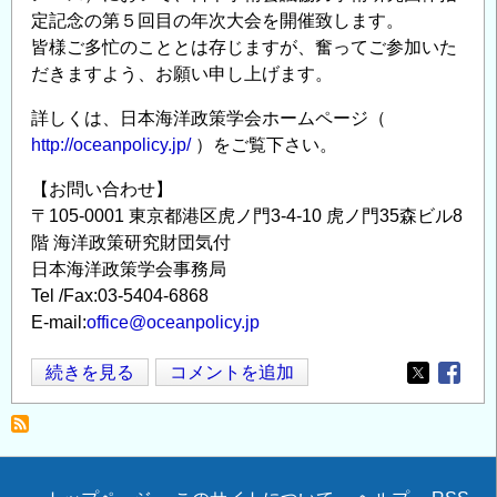
学
定記念の第５回目の年次大会を開催致します。
駿
皆様ご多忙のこととは存じますが、奮ってご参加いた
河
だきますよう、お願い申し上げます。
台
キ
詳しくは、日本海洋政策学会ホームページ（
http://oceanpolicy.jp/
ャ
）をご覧下さい。
ン
【お問い合わせ】
パ
〒105-0001 東京都港区虎ノ門3-4-10 虎ノ門35森ビル8
ス
階 海洋政策研究財団気付
の
日本海洋政策学会事務局
Tel /Fax:03-5404-6868
E-mail:
office@oceanpolicy.jp
日
続きを見る
コメントを追加
Opens in
Opens
本
海
洋
政