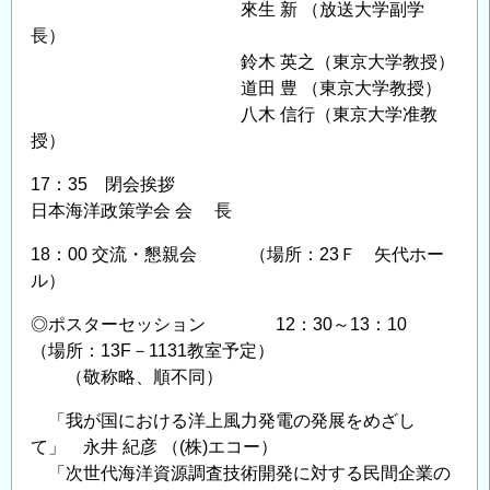
來生 新 （放送大学副学
長）
鈴木 英之（東京大学教授）
道田 豊 （東京大学教授）
八木 信行（東京大学准教
授）
17：35 閉会挨拶
日本海洋政策学会 会 長
18：00 交流・懇親会 （場所：23Ｆ 矢代ホー
ル）
◎ポスターセッション 12：30～13：10
（場所：13F－1131教室予定）
（敬称略、順不同）
「我が国における洋上風力発電の発展をめざし
て」 永井 紀彦 （(株)エコー）
「次世代海洋資源調査技術開発に対する民間企業の