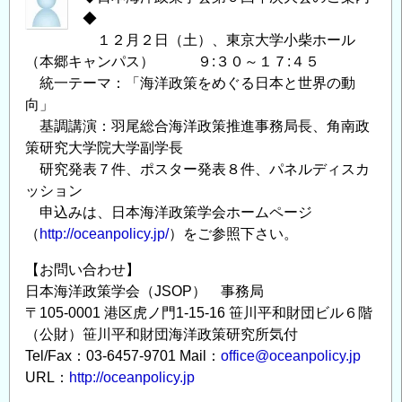
◆
１２月２日（土）、東京大学小柴ホール
（本郷キャンパス） ９:３０～１７:４５
統一テーマ：「海洋政策をめぐる日本と世界の動
向」
基調講演：羽尾総合海洋政策推進事務局長、角南政
策研究大学院大学副学長
研究発表７件、ポスター発表８件、パネルディスカ
ッション
申込みは、日本海洋政策学会ホームページ
（
http://oceanpolicy.jp/
）をご参照下さい。
【お問い合わせ】
日本海洋政策学会（JSOP） 事務局
〒105-0001 港区虎ノ門1-15-16 笹川平和財団ビル６階
（公財）笹川平和財団海洋政策研究所気付
Tel/Fax：03-6457-9701 Mail：
office@oceanpolicy.jp
URL：
http://oceanpolicy.jp