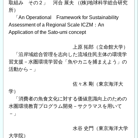
取組み その２」 河合 展夫 （(株)地球科学総合研究
所）
「An Operational Framework for Sustainability
Assessment of a Regional Scale ICZM：An
Application of the Sato-umi concept
上原 拓郎（立命館大学）
「沿岸域総合管理を志向した流域住民主体の環境学
習支援－水圏環境学習会「魚やカニを捕まえよう」の
活動から－」
佐々木 剛（東京海洋大
学）
「消費者の魚食文化に対する価値意識向上のための
水圏環境教育プログラム開発－サクラマスを用いて
－」
水谷 史門（東京海洋大学
大学院）