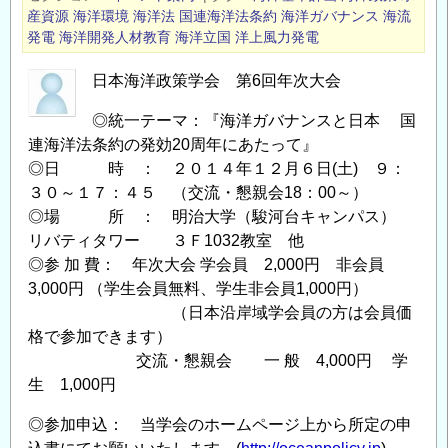
日
産資源
海洋環境
海洋法
国連海洋法条約
海洋ガバナンス
海流
本
発電
海洋開発人材教育
海洋立国
洋上風力発電
海
日本海洋政策学会 第6回年次大会
洋
政
◎統一テーマ：『海洋ガバナンスと日本 国
策
連海洋法条約の発効20周年にあたって』
学
◎日 時 ： ２０１４年１２月６日(土) ９：
会
３０～１７：４５ （交流・懇親会18：00～）
第
◎場 所 ： 明治大学（駿河台キャンパス）
８
リバティタワー ３Ｆ1032教室 他
回
◎参 加 費： 年次大会 学会員 2,000円 非会員
年
3,000円 （学生会員無料、学生非会員1,000円）
次
（日本沿岸域学会員の方は会員価
格で参加できます）
大
交流・懇親会 一 般 4,000円 学
会
生 1,000円
開
催
◎参加申込： 当学会のホームページ上から所定の申
の