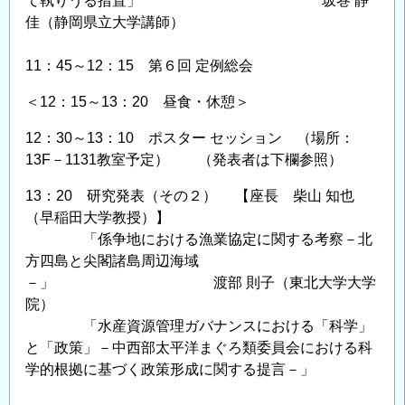
て執りうる措置」 坂巻 静
佳（静岡県立大学講師）
11：45～12：15 第６回 定例総会
＜12：15～13：20 昼食・休憩＞
12：30～13：10 ポスター セッション （場所：
13F－1131教室予定） （発表者は下欄参照）
13：20 研究発表（その２） 【座長 柴山 知也
（早稲田大学教授）】
「係争地における漁業協定に関する考察－北
方四島と尖閣諸島周辺海域
－」 渡部 則子（東北大学大学
院）
「水産資源管理ガバナンスにおける「科学」
と「政策」－中西部太平洋まぐろ類委員会における科
学的根拠に基づく政策形成に関する提言－」