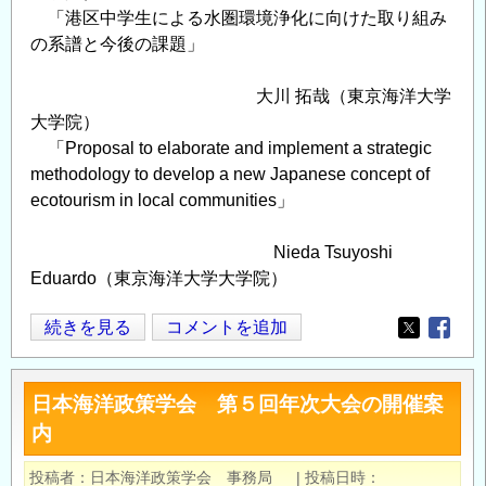
「港区中学生による水圏環境浄化に向けた取り組み
の系譜と今後の課題」
大川 拓哉（東京海洋大学
大学院）
「Proposal to elaborate and implement a strategic
methodology to develop a new Japanese concept of
ecotourism in local communities」
Nieda Tsuyoshi
Eduardo（東京海洋大学大学院）
日
続きを見る
コメントを追加
Opens in
Opens
本
海
日本海洋政策学会 第５回年次大会の開催案
洋
内
政
策
投稿者
日本海洋政策学会 事務局
|
投稿日時