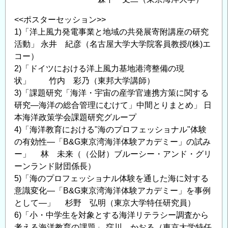
<<ポスターセッション>>
1)「洋上風力発電事業と地域の共発展寄附講座の研究
活動」 永井 紀彦（名古屋大学大学院客員教授/(株)エ
コー）
2)「ドイツにおける洋上風力基地港湾整備の現
状」 竹内 彩乃（東邦大学講師）
3)「課題研究「海洋・宇宙の産学官連携方策に関する
研究―海洋の総合管理にむけて」中間とりまとめ」 日
本海洋政策学会課題研究グループ
4)「海洋教育における"海のプロフェッショナル"体験
の有効性―「B&G東京湾海洋体験アカデミー」の試み
ー」 林 未来（（公財）ブルーシー・アンド・グリ
ーンランド財団係長）
5)「海のプロフェッショナル体験を通した海に対する
意識変化―「B&G東京湾海洋体験アカデミー」を事例
として―」 杉野 弘明（東京大学特任研究員）
6)「小・中学生を対象とする海洋リテラシー調査から
考える海洋教育の課題」 窪川 かおる（東京大学特任