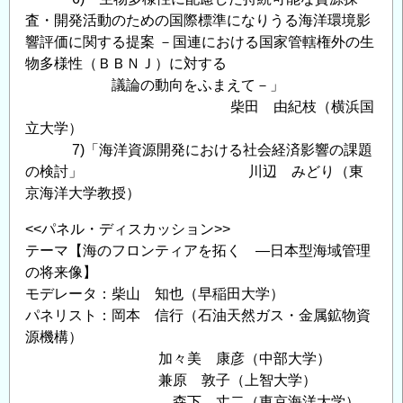
査・開発活動のための国際標準になりうる海洋環境影
響評価に関する提案 －国連における国家管轄権外の生
物多様性（ＢＢＮＪ）に対する
議論の動向をふまえて－」
柴田 由紀枝（横浜国
立大学）
7)「海洋資源開発における社会経済影響の課題
の検討」 川辺 みどり（東
京海洋大学教授）
<<パネル・ディスカッション>>
テーマ【海のフロンティアを拓く ―日本型海域管理
の将来像】
モデレータ：柴山 知也（早稲田大学）
パネリスト：岡本 信行（石油天然ガス・金属鉱物資
源機構）
加々美 康彦（中部大学）
兼原 敦子（上智大学）
森下 丈二（東京海洋大学）