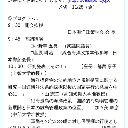
込書にてお願いいたします。(
http://oceanpolicy.jp
)
ご
〆切 11/28（金）
案
内
◎プログラム：
9：30 開会挨拶
の
日本海洋政策学会 会 長
9：45 基調講演
□小野寺 五典 （衆議院議員）
□宮原 耕治 （総合海洋政策本部参与 日
本郵船会長）
10：30 研究発表（その１） 【座長 都留 康子
（上智大学教授）】
「海洋構造物の法的地位と規制措置に関する
研究－国連海洋法条約採択以後の国家実行の発展を中
心に－」 下山 憲二（高知短期大学准教授）
「絶海孤島の海洋政策－国際的な島嶼管理の
新展開と日本の離島管理政策の位置」 加々美 康彦
（中部大学准教授）
「軍艦その他の公船に対し保護権の行使とし