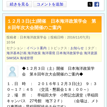
日
続きを見る
コメントを追加
Opens in
Opens
本
海
１２月３日(土)開催 日本海洋政策学会 第
洋
８回年次大会開催のご案内
政
策
投稿者
日本海洋政策学会
|
投稿日時
2016/11/07(月)
学
10:54
会
セクション
イベント案内
|
トピックス
お知らせ
|
タグ
第
海洋基本計画
海洋政策
海洋環境
日本海洋政策学会
海洋資源
９
SIMSEA
海域管理
回
◆１２月３日（土）開催 日本海洋政策学
年
会 第８回年次大会開催のご案内◆
次
大
１．日 時 ： ２０１６年１２月３日(土) ９：３
会
０～１７：４５ （交流・懇親会１８：００～）
開
２．場 所 ： 早稲田大学 小野記念講堂（早稲田
催
キャンパス 27号館 地下２Ｆ） （会場は、メト
の
ロ東西線：早稲田駅徒歩５分です）