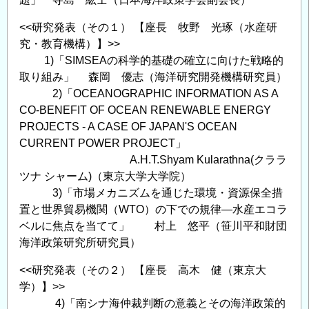
<<研究発表（その１） 【座長 牧野 光琢（水産研
究・教育機構）】>>
1)「SIMSEAの科学的基礎の確立に向けた戦略的
取り組み」 森岡 優志（海洋研究開発機構研究員）
2)「OCEANOGRAPHIC INFORMATION AS A
CO-BENEFIT OF OCEAN RENEWABLE ENERGY
PROJECTS - A CASE OF JAPAN'S OCEAN
CURRENT POWER PROJECT」
A.H.T.Shyam Kularathna(クララ
ツナ シャーム)（東京大学大学院）
3)「市場メカニズムを通じた環境・資源保全措
置と世界貿易機関（WTO）の下での規律―水産エコラ
ベルに焦点を当てて」 村上 悠平（笹川平和財団
海洋政策研究所研究員）
<<研究発表（その２） 【座長 高木 健（東京大
学）】>>
4)「南シナ海仲裁判断の意義とその海洋政策的