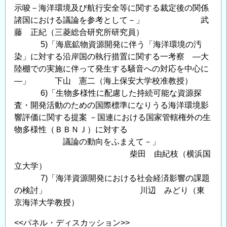
示唆－海洋環境及び航行安全等に関する裁定後の関係
諸国における議論を参考として－」 武
藤 正紀（三菱総合研究所研究員）
5)「海底鉱物資源開発に伴う「海洋環境の汚
染」に対する沿岸国の執行措置に関する一考察 ―大
陸棚での実施に伴って発生する騒音への対応を中心に
―」 下山 憲二（海上保安大学校准教授）
6)「生物多様性に配慮した持続可能な資源探
査・開発活動のための国際標準になりうる海洋環境影
響評価に関する提案 －国連における国家管轄権外の生
物多様性（ＢＢＮＪ）に対する
議論の動向をふまえて－」
柴田 由紀枝（横浜国
立大学）
7)「海洋資源開発における社会経済影響の課題
の検討」 川辺 みどり（東
京海洋大学教授）
<<パネル・ディスカッション>>