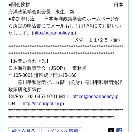
●閉会挨拶 日本
海洋政策学会副会長 來生 新
●参加申し込： 日本海洋政策学会のホームページか
ら所定の申込書にてメールもしくはFAXにてお願いい
たします。(
http://oceanpolicy.jp
)
〆切 １１/２５（金）
*****************************************************************
************************************************************
【お問い合わせ先】
日本海洋政策学会（JSOP） 事務局
〒105-0001 港区虎ノ門1-15-160
笹川平和財団ビル６階 （公財）笹川平和財団海洋
政策研究所気付
Tel/Fax：03-6457-9701 Mail：
office@oceanpolicy.jp
URL：
http://oceanpolicy.jp
*****************************************************************
************************************************************
１
続きを見る
コメントを追加