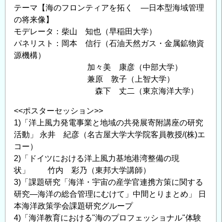
テーマ【海のフロンティアを拓く ―日本型海域管理
の将来像】
モデレータ：柴山 知也（早稲田大学）
パネリスト：岡本 信行（石油天然ガス・金属鉱物資
源機構）
加々美 康彦（中部大学）
兼原 敦子（上智大学）
森下 丈二（東京海洋大学）
<<ポスターセッション>>
1)「洋上風力発電事業と地域の共発展寄附講座の研究
活動」 永井 紀彦（名古屋大学大学院客員教授/(株)エ
コー）
2)「ドイツにおける洋上風力基地港湾整備の現
状」 竹内 彩乃（東邦大学講師）
3)「課題研究「海洋・宇宙の産学官連携方策に関する
研究―海洋の総合管理にむけて」中間とりまとめ」 日
本海洋政策学会課題研究グループ
4)「海洋教育における"海のプロフェッショナル"体験