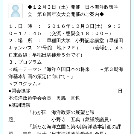
◆１２月３日（土）開催 日本海洋政策学
会 第８回年次大会開催のご案内◆
１．日 時 ： ２０１６年１２月３日(土) ９：３
０～１７：４５ （交流・懇親会１８：００～）
２．場 所 ： 早稲田大学 小野記念講堂（早稲田
キャンパス 27号館 地下２Ｆ） （会場は、メト
ロ東西線：早稲田駅徒歩５分です）
３．プログラム
＜統一テーマ＞『海洋立国日本の将来 －第３期海
洋基本計画の策定に向けて－』
＜プログラム＞
●開会挨拶 日
本海洋政策学会会長 奥脇 直也
●基調講演
「わが国 海洋政策の展望と課
題」 小野寺 五典（衆議院議員）
「新たな海洋立国と第3期海洋基本計画の課
題」 寺島 紘士（日本海洋政策学会副会長）