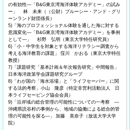
の有効性―「B&G東京湾海洋体験アカデミー」の試み
ー」 林 未来（（公財）ブルーシー・アンド・グリ
ーンランド財団係長）
5)「海のプロフェッショナル体験を通した海に対する
意識変化―「B&G東京湾海洋体験アカデミー」を事例
として―」 杉野 弘明（東京大学特任研究員）
6)「小・中学生を対象とする海洋リテラシー調査から
考える海洋教育の課題」 窪川 かおる（東京大学特任
教授）
7)「課題研究「基本計画＆年次報告研究」中間報告」
日本海洋政策学会課題研究グループ
8)「わが国の「海水浴場」と「ライフセーバー」に関
する法的考察」小山 隆彦（特定非営利活動法人 日
本ライフセービング協会会員）
9)「沿岸域の総合管理の可能性についての一考察 ―
沖縄県読谷村の事例から、地域の協働による総合的管
理の可能性を探る―」 加藤 美奈子（放送大学大学
院）