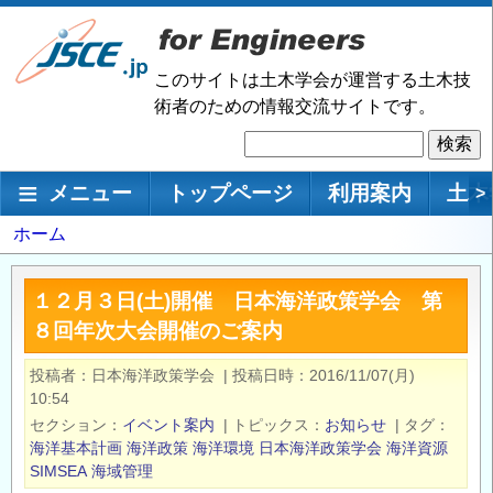
メ
イ
ン
このサイトは土木学会が運営する土木技
コ
術者のための情報交流サイトです。
ン
検
テ
索
ン
メインナビゲーション
メニュー
トップページ
利用案内
土木
>
ツ
に
パ
ホーム
移
ン
動
く
１２月３日(土)開催 日本海洋政策学会 第
ず
８回年次大会開催のご案内
投稿者
日本海洋政策学会
|
投稿日時
2016/11/07(月)
10:54
セクション
イベント案内
|
トピックス
お知らせ
|
タグ
海洋基本計画
海洋政策
海洋環境
日本海洋政策学会
海洋資源
SIMSEA
海域管理