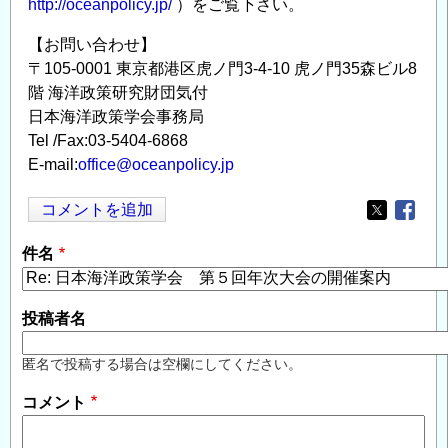
http://oceanpolicy.jp/
）をご覧下さい。
【お問い合わせ】
〒105-0001 東京都港区虎ノ門3-4-10 虎ノ門35森ビル8
階 海洋政策研究財団気付
日本海洋政策学会事務局
Tel /Fax:03-5404-6868
E-mail:
office@oceanpolicy.jp
コメントを追加
Opens in
Opens
件名
投稿者名
匿名で投稿する場合は空欄にしてください。
コメント