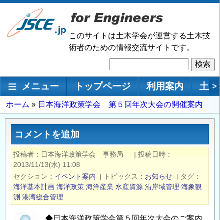
メ
イ
ン
このサイトは土木学会が運営する土木技
コ
術者のための情報交流サイトです。
ン
検
テ
索
ン
メインナビゲーション
メニュー
トップページ
利用案内
土木
>
ツ
に
パ
ホーム
日本海洋政策学会 第５回年次大会の開催案内
移
ン
動
く
コメントを追加
ず
投稿者
日本海洋政策学会 事務局
|
投稿日時
2013/11/13(水) 11:08
セクション
イベント案内
|
トピックス
お知らせ
|
タグ
海洋基本計画
海洋政策
海洋産業
水産資源
沿岸域管理
海象観
測
港湾総合管理
◆日本海洋政策学会第５回年次大会のご案内