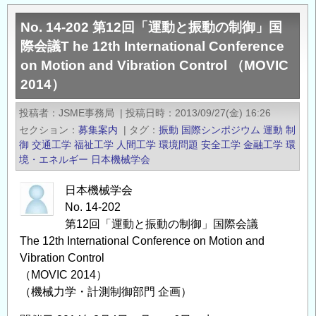
省
No. 14-202 第12回「運動と振動の制御」国
平
際会議T he 12th International Conference
成
on Motion and Vibration Control （MOVIC
26
2014）
年
度
投稿者
JSME事務局
|
投稿日時
2013/09/27(金) 16:26
環
セクション
募集案内
|
タグ
振動
国際シンポジウム
運動
制
境
御
交通工学
福祉工学
人間工学
環境問題
安全工学
金融工学
環
研
境・エネルギー
日本機械学会
究
総
日本機械学会
合
No. 14-202
推
第12回「運動と振動の制御」国際会議
The 12th International Conference on Motion and
進
Vibration Control
費
（MOVIC 2014）
研
（機械力学・計測制御部門 企画）
究
成