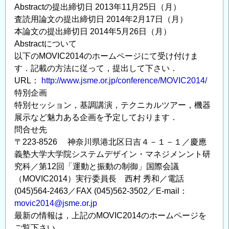
Abstractの提出締切日 2013年11月25日（月）
査読用論文の提出締切日 2014年2月17日（月）
本論文の提出締切日 2014年5月26日（月）
Abstractについて
以下のMOVIC2014のホームページにて受け付けま
す．記載の方法に従って，提出して下さい．
URL：
http://www.jsme.or.jp/conference/MOVIC2014/
特別企画
特別セッション，基調講演，テクニカルツアー，機器
展示など魅力ある企画を予定しております．
問合せ先
〒223-8526 神奈川県港北区日吉４－１－１／慶應
義塾大学大学院システムデザイン・マネジメンント研
究科／第12回「運動と振動の制御」国際会議
（MOVIC2014）実行委員長 西村 秀和／電話
(045)564-2463／FAX (045)562-3502／E-mail：
movic2014@jsme.or.jp
最新の情報は，上記のMOVIC2014のホームページを
ご覧下さい．