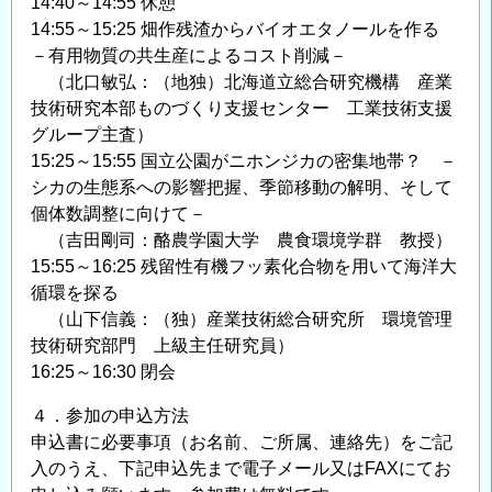
14:40～14:55 休憩
14:55～15:25 畑作残渣からバイオエタノールを作る
－有用物質の共生産によるコスト削減－
（北口敏弘：（地独）北海道立総合研究機構 産業
技術研究本部ものづくり支援センター 工業技術支援
グループ主査）
15:25～15:55 国立公園がニホンジカの密集地帯？ －
シカの生態系への影響把握、季節移動の解明、そして
個体数調整に向けて－
（吉田剛司：酪農学園大学 農食環境学群 教授）
15:55～16:25 残留性有機フッ素化合物を用いて海洋大
循環を探る
（山下信義：（独）産業技術総合研究所 環境管理
技術研究部門 上級主任研究員）
16:25～16:30 閉会
４．参加の申込方法
申込書に必要事項（お名前、ご所属、連絡先）をご記
入のうえ、下記申込先まで電子メール又はFAXにてお