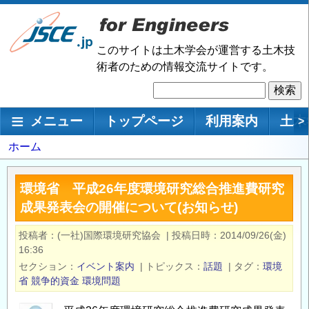
メ
イ
ン
このサイトは土木学会が運営する土木技
コ
術者のための情報交流サイトです。
ン
検
テ
索
ン
メインナビゲーション
メニュー
トップページ
利用案内
土木
>
ツ
に
パ
ホーム
移
ン
動
く
環境省 平成26年度環境研究総合推進費研究
ず
成果発表会の開催について(お知らせ)
投稿者
(一社)国際環境研究協会
|
投稿日時
2014/09/26(金)
16:36
セクション
イベント案内
|
トピックス
話題
|
タグ
環境
省
競争的資金
環境問題