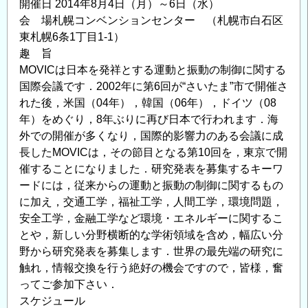
開催日 2014年8月4日（月）～6日（水）
果
会 場札幌コンベンションセンター （札幌市白石区
発
東札幌6条1丁目1-1）
表
趣 旨
会
MOVICは日本を発祥とする運動と振動の制御に関する
の
国際会議です．2002年に第6回が“さいたま”市で開催さ
開
れた後，米国（04年），韓国（06年），ドイツ（08
催
年）をめぐり，8年ぶりに再び日本で行われます．海
に
外での開催が多くなり，国際的影響力のある会議に成
つ
長したMOVICは，その節目となる第10回を，東京で開
い
催することになりました．研究発表を募集するキーワ
ードには，従来からの運動と振動の制御に関するもの
て
に加え，交通工学，福祉工学，人間工学，環境問題，
(お
安全工学，金融工学など環境・エネルギーに関するこ
知
とや，新しい分野横断的な学術領域を含め，幅広い分
ら
野から研究発表を募集します．世界の最先端の研究に
せ)
触れ，情報交換を行う絶好の機会ですので，皆様，奮
の
ってご参加下さい．
スケジュール