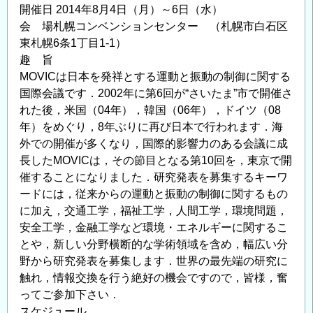
表
開催日 2014年8月4日（月）～6日（水）
会
会 場札幌コンベンションセンター （札幌市白石区
の
東札幌6条1丁目1-1）
お
趣 旨
知
MOVICは日本を発祥とする運動と振動の制御に関する
ら
国際会議です．2002年に第6回が“さいたま”市で開催さ
せ
れた後，米国（04年），韓国（06年），ドイツ（08
の
年）をめぐり，8年ぶりに再び日本で行われます．海
外での開催が多くなり，国際的影響力のある会議に成
長したMOVICは，その節目となる第10回を，東京で開
催することになりました．研究発表を募集するキーワ
ードには，従来からの運動と振動の制御に関するもの
に加え，交通工学，福祉工学，人間工学，環境問題，
安全工学，金融工学など環境・エネルギーに関するこ
とや，新しい分野横断的な学術領域を含め，幅広い分
野から研究発表を募集します．世界の最先端の研究に
触れ，情報交換を行う絶好の機会ですので，皆様，奮
ってご参加下さい．
スケジュール