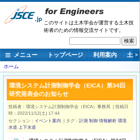
メ
イ
ン
このサイトは土木学会が運営する土木技
コ
術者のための情報交流サイトです。
ン
検
テ
索
ン
メインナビゲーション
メニュー
トップページ
利用案内
土木
>
ツ
に
パ
ホーム
移
ン
動
く
環境システム計測制御学会（EICA）第34回
ず
研究発表会のお知らせ
投稿者
環境システム計測制御学会（EICA）事務局
|
投稿日
時
2022/11/12(土) 17:44
セクション
イベント案内
|
タグ
計測
制御
情報解析
環境
水道
上下水道