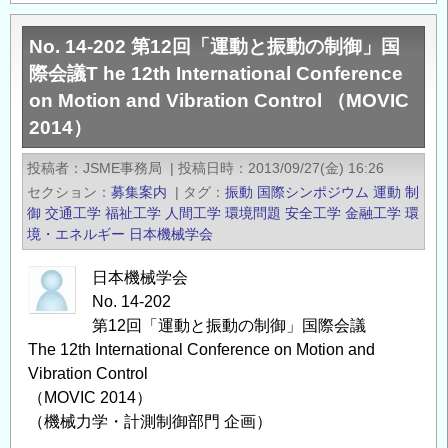
境
シ
No. 14-202 第12回「運動と振動の制御」国
ス
際会議T he 12th International Conference
テ
on Motion and Vibration Control （MOVIC
ム
2014）
計
測
投稿者
JSME事務局
|
投稿日時
2013/09/27(金) 16:26
制
セクション
募集案内
|
タグ
振動
国際シンポジウム
運動
制
御
御
交通工学
福祉工学
人間工学
環境問題
安全工学
金融工学
環
学
境・エネルギー
日本機械学会
会
（EICA）
日本機械学会
第
No. 14-202
34
第12回「運動と振動の制御」国際会議
The 12th International Conference on Motion and
回
Vibration Control
研
（MOVIC 2014）
究
（機械力学・計測制御部門 企画）
発