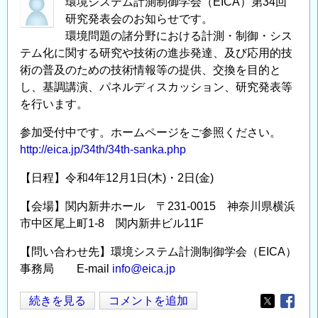
環境システム計測制御学会（EICA）第34回
研究発表会のお知らせです。
環境問題の諸分野における計測・制御・シス
テム化に関する研究や技術の進歩発達、及び応用的技
術の普及のための技術情報等の提供、交換を目的と
し、基調講演、パネルディスカッション、研究発表等
を行います。
参加受付中です。ホームページをご参照ください。
http://eica.jp/34th/34th-sanka.php
【日程】令和4年12月1日(木)・2日(金)
【会場】関内新井ホール 〒231-0015 神奈川県横浜
市中区尾上町1-8 関内新井ビル11F
【問い合わせ先】環境システム計測制御学会（EICA）
事務局 E-mail
info@eica.jp
環
続きを見る
コメントを追加
Opens in
Opens