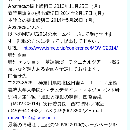
Abstractの提出締切日 2013年11月25日（月）
査読用論文の提出締切日 2014年2月17日（月）
本論文の提出締切日 2014年5月26日（月）
Abstractについて
以下のMOVIC2014のホームページにて受け付けま
す．記載の方法に従って，提出して下さい．
URL：
http://www.jsme.or.jp/conference/MOVIC2014/
特別企画
特別セッション，基調講演，テクニカルツアー，機器
展示など魅力ある企画を予定しております．
問合せ先
〒223-8526 神奈川県港北区日吉４－１－１／慶應
義塾大学大学院システムデザイン・マネジメンント研
究科／第12回「運動と振動の制御」国際会議
（MOVIC2014）実行委員長 西村 秀和／電話
(045)564-2463／FAX (045)562-3502／E-mail：
movic2014@jsme.or.jp
最新の情報は，上記のMOVIC2014のホームページを