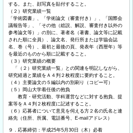
する。また、顔写真を貼付すること。
（２）研究業績一覧
「学術図書」、「学術論文（審査付き）」、「国際会
議報告等」、「その他（総説、解説、審査付き以外の
参考論文等）」の別に、著者名（著書、論文等に記載
された順に全員）、論文名、発行所または学協会誌
名、巻（号）、最初と最後の頁、発表年（西暦年）等
を最近のものから順に記載すること。
（３）研究業績の概要
「（２）研究業績一覧」との関連を明記しながら、
研究経過と業績をＡ４判２枚程度に要約すること。
（４）主要論文の５編以内の別刷り（コピー可）
（５）岡山大学着任後の抱負
教育・研究活動、学科運営などに対する抱負、提
案等をＡ４判２枚程度に記述すること。
（６）応募者について意見を伺える方２名の氏名と連
絡先（住所、所属、電話番号、E-mailアドレス）
９．応募締切：平成25年5月30日（木）必着