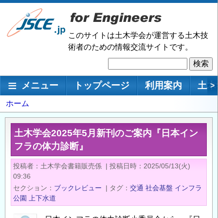
メ
イ
ン
このサイトは土木学会が運営する土木技
コ
術者のための情報交流サイトです。
ン
検
テ
索
ン
メインナビゲーション
メニュー
トップページ
利用案内
土木
>
ツ
に
パ
ホーム
移
ン
動
く
土木学会2025年5月新刊のご案内『日本イン
ず
フラの体力診断』
投稿者
土木学会書籍販売係
|
投稿日時
2025/05/13(火)
09:36
セクション
ブックレビュー
|
タグ
交通
社会基盤
インフラ
公園
上下水道