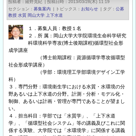
投稿者
綾野克紀
|
投稿日時
2013/03/28(木) 11:19
に
セクション
募集案内
|
トピックス
お知らせ
|
タグ
公募
関
教授
水質
岡山大学
上下水道
す
る
１．募集人員：教授１名
２．所 属：岡山大学大学院環境生命科学研究
特
科環境科学専攻(博士後期課程)循環型社会形
別
成学講座
委
（博士前期課程：資源循環学専攻循環型
員
社会形成学講座）
会
（学部：環境理工学部環境デザイン工学
報
科）
告
３．専門分野：環境衛生学における水質・水環境の分
会」
野あるいは上下水道の分野。計測・分析・モデル化・
開
制御、あるいは計画・管理が専門であることが望まし
催
い。
の
４．担当科目：学部では「水質学」、「上下水道
ご
学」、「循環型社会システム」等の講義及びこれに関
案
係する実験、大学院では「水環境学」に関係する講義
内