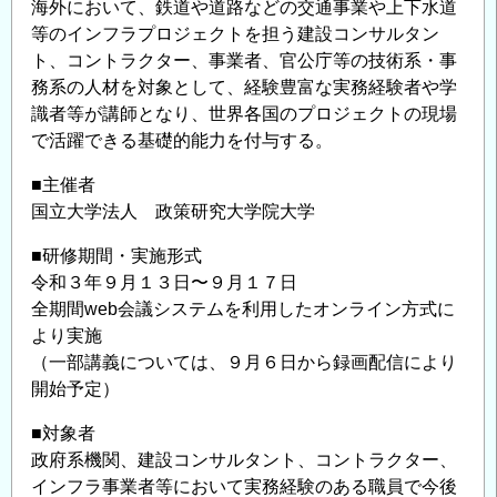
海外において、鉄道や道路などの交通事業や上下水道
会
等のインフラプロジェクトを担う建設コンサルタン
の
ト、コントラクター、事業者、官公庁等の技術系・事
お
務系の人材を対象として、経験豊富な実務経験者や学
知
識者等が講師となり、世界各国のプロジェクトの現場
ら
で活躍できる基礎的能力を付与する。
せ
の
■主催者
国立大学法人 政策研究大学院大学
■研修期間・実施形式
令和３年９月１３日〜９月１７日
全期間web会議システムを利⽤したオンライン⽅式に
より実施
（⼀部講義については、９月６日から録画配信により
開始予定）
■対象者
政府系機関、建設コンサルタント、コントラクター、
インフラ事業者等において実務経験のある職員で今後