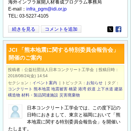
海外インフラ展開人材養成プログラム事務局
E-mail：
infra_pgm@idi.or.jp
TEL: 03-5227-4105
【募
続きを見る
コメントを追加
Opens in
Opens
集】
令
JCI 「熊本地震に関する特別委員会報告会」
和
開催のご案内
３
年
投稿者
公益社団法人日本コンクリート工学会
|
投稿日時
度
2018/08/24(金) 14:54
「海
セクション
イベント案内
|
トピックス
お知らせ
|
タグ
外
コンクリート
熊本地震
地震被害
橋梁
港湾
鉄道
上下水道
建築
イ
構造物
材料・製品関連施設
災害廃棄物
ン
日本コンクリート工学会では、この度下記の
フ
日時におきまして、東京と福岡において「熊
ラ
本地震に関する特別委員会報告会」を開催い
展
たします。