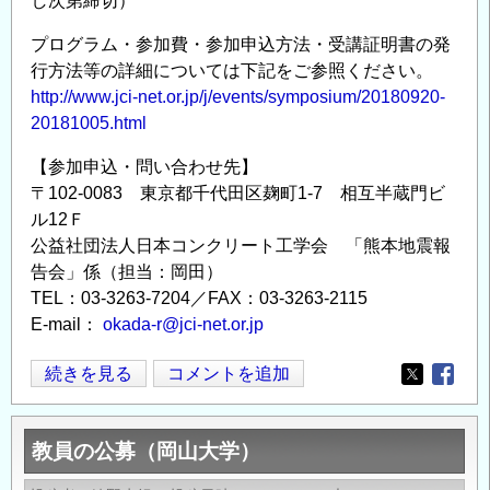
し次第締切）
プログラム・参加費・参加申込方法・受講証明書の発
行方法等の詳細については下記をご参照ください。
http://www.jci-net.or.jp/j/events/symposium/20180920-
20181005.html
【参加申込・問い合わせ先】
〒102-0083 東京都千代田区麹町1-7 相互半蔵門ビ
ル12Ｆ
公益社団法人日本コンクリート工学会 「熊本地震報
告会」係（担当：岡田）
TEL：03-3263-7204／FAX：03-3263-2115
E-mail：
okada-r@jci-net.or.jp
JCI
続きを見る
コメントを追加
Opens in
Opens
「熊
本
教員の公募（岡山大学）
地
震