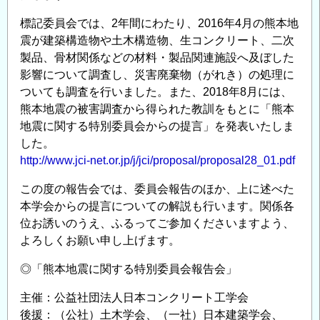
開
⼈
標記委員会では、2年間にわたり、2016年4月の熊本地
材
震が建築構造物や土木構造物、生コンクリート、二次
養
製品、骨材関係などの材料・製品関連施設へ及ぼした
成
影響について調査し、災害廃棄物（がれき）の処理に
プ
ついても調査を行いました。また、2018年8月には、
ロ
熊本地震の被害調査から得られた教訓をもとに「熊本
地震に関する特別委員会からの提言」を発表いたしま
グ
した。
ラ
http://www.jci-net.or.jp/j/jci/proposal/proposal28_01.pdf
ム」
研
この度の報告会では、委員会報告のほか、上に述べた
修
本学会からの提言についての解説も行います。関係各
の
位お誘いのうえ、ふるってご参加くださいますよう、
よろしくお願い申し上げます。
◎「熊本地震に関する特別委員会報告会」
主催：公益社団法人日本コンクリート工学会
後援：（公社）土木学会、（一社）日本建築学会、