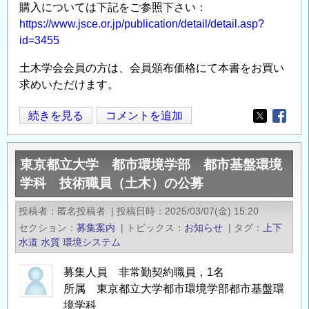
購入については下記をご参照下さい：
https://www.jsce.or.jp/publication/detail/detail.asp?
id=3455
土木学会会員の方は、会員頒布価格にて本書をお買い
求めいただけます。
土
続きを見る
コメントを追加
Opens in
Opens
木
学
東京都立大学 都市環境学部 都市基盤環境
会
学科 技術職員（土木）の公募
2025
年
投稿者
匿名投稿者
|
投稿日時
2025/03/07(金) 15:20
5
セクション
募集案内
|
トピックス
お知らせ
|
タグ
上下
月
水道
水質
環境システム
新
刊
募集人員 非常勤契約職員，1名
の
所属 東京都立大学都市環境学部都市基盤環
ご
境学科