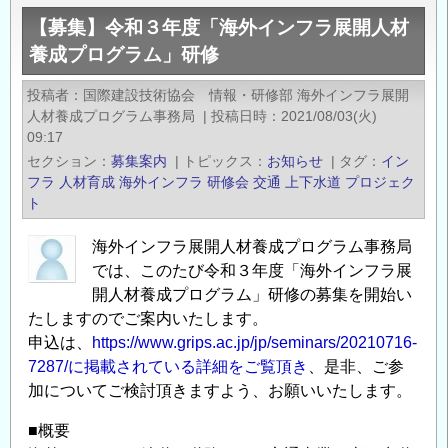
シ
の
【募集】令和３年度「海外インフラ展開⼈材
ス
養成プログラム」研修
テ
ム
投稿者
国際建設技術協会 情報・研修部 海外インフラ展開
計
人材養成プログラム事務局
|
投稿日時
2021/08/03(火)
測
09:17
制
セクション
募集案内
|
トピックス
お知らせ
|
タグ
イン
御
フラ
人材育成
海外インフラ
研修会
交通
上下水道
プロジェク
ト
学
会
海外インフラ展開人材養成プログラム事務局
（EICA）
では、このたび令和３年度「海外インフラ展
第
開⼈材養成プログラム」研修の募集を開始い
34
たしますのでご案内いたします。
回
申込は、
https://www.grips.ac.jp/jp/seminars/20210716-
研
7287/に掲載されている詳細をご覧頂き
、是非、ご参
究
加についてご検討頂きますよう、お願いいたします。
発
■概要
表