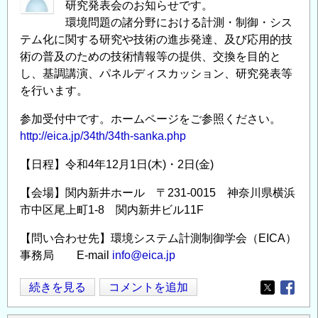
研究発表会のお知らせです。
部
環境問題の諸分野における計測・制御・シス
都
テム化に関する研究や技術の進歩発達、及び応用的技
市
術の普及のための技術情報等の提供、交換を目的と
基
し、基調講演、パネルディスカッション、研究発表等
盤
を行います。
環
境
参加受付中です。ホームページをご参照ください。
学
http://eica.jp/34th/34th-sanka.php
科
【日程】令和4年12月1日(木)・2日(金)
技
術
【会場】関内新井ホール 〒231-0015 神奈川県横浜
職
市中区尾上町1-8 関内新井ビル11F
員
【問い合わせ先】環境システム計測制御学会（EICA）
（土
事務局 E-mail
info@eica.jp
木）
の
環
続きを見る
コメントを追加
公
Opens in
Opens
境
募