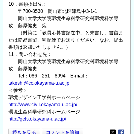
10．書類提出先：
〒700-8530 岡山市北区津島中3-1-1
岡山大学大学院環境生命科学研究科環境科学専
攻 藤原健史 宛
（封筒に「教員応募書類在中」と朱書し、書留ま
たは簡易書留、宅配便でお送りください。なお、提出
書類は返却いたしません。）
11．問い合わせ先：
岡山大学大学院環境生命科学研究科環境科学専
攻 藤原健史
Tel：086－251－8994 E-mail：
takeshi@cc.okayama-u.ac.jp
＜参考＞
環境デザイン工学科ホームページ
http://www.civil.okayama-u.ac.jp/
環境生命科学研究科ホームページ
http://gels.okayama-u.ac.jp/
教
続きを見る
コメントを追加