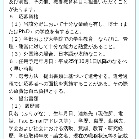
及び演習。その他、教養教育科目も担当いただくこと
の
があります。
５．応募資格：
（１）当該分野において十分な業績を有し、博士（ま
たはPh.D）の学位を有すること。
（２）学部および大学院での学生教育、ならびに、管
理・運営に対して十分な能力と熱意があること。
（３）外国籍の場合、日本語が堪能なこと。
６．任用予定年月日：平成25年10月1日以降のなるべ
く早い時期
７．選考方法：提出書類に基づいて選考する。選考過
程では応募者への面接を実施することがある。その際
の旅費は自己負担とする。
８．提出書類：
（１） 履歴書
氏名（ふりがな）、生年月日、連絡先（現住所、電
話、Fax. E-mailアドレス等）、学歴、職歴、勤務先、
学会および社会における活動、賞罰、教育・研究経
歴、学位取得年次・論文名、現在の職務状況等を記載