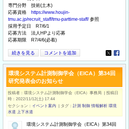
専門分野 技術(土木)
案
応募資格
https://www.houjin-
内
tmu.ac.jp/recruit_staff/tmu-parttime-staff/
参照
『日
採用予定日 R7/6/1
本
応募方法 法人HPより応募
イ
応募期限 R7/4/6(必着)
ン
フ
東
続きを見る
コメントを追加
Opens in
Opens
ラ
京
の
都
体
環境システム計測制御学会（EICA）第34回
立
力
研究発表会のお知らせ
大
診
学
断』
投稿者
環境システム計測制御学会（EICA）事務局
|
投稿日
都
時
2022/11/12(土) 17:44
の
市
セクション
イベント案内
|
タグ
計測
制御
情報解析
環境
環
水道
上下水道
境
環境システム計測制御学会（EICA）第34回
学