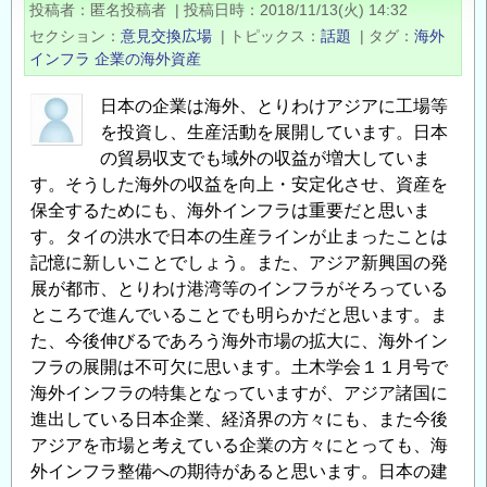
投稿者
匿名投稿者
|
投稿日時
2018/11/13(火) 14:32
年
セクション
意見交換広場
|
トピックス
話題
|
タグ
海外
度
インフラ
企業の海外資産
「海
外
日本の企業は海外、とりわけアジアに工場等
を投資し、生産活動を展開しています。日本
イ
の貿易収支でも域外の収益が増大していま
ン
す。そうした海外の収益を向上・安定化させ、資産を
フ
保全するためにも、海外インフラは重要だと思いま
ラ
す。タイの洪水で日本の生産ラインが止まったことは
展
記憶に新しいことでしょう。また、アジア新興国の発
開
展が都市、とりわけ港湾等のインフラがそろっている
⼈
ところで進んでいることでも明らかだと思います。ま
材
た、今後伸びるであろう海外市場の拡大に、海外イン
養
フラの展開は不可欠に思います。土木学会１１月号で
成
海外インフラの特集となっていますが、アジア諸国に
プ
進出している日本企業、経済界の方々にも、また今後
ロ
アジアを市場と考えている企業の方々にとっても、海
グ
外インフラ整備への期待があると思います。日本の建
ラ