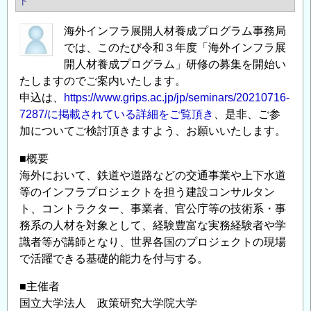
ト
海外インフラ展開人材養成プログラム事務局
では、このたび令和３年度「海外インフラ展
開⼈材養成プログラム」研修の募集を開始い
たしますのでご案内いたします。
申込は、
https://www.grips.ac.jp/jp/seminars/20210716-
7287/に掲載されている詳細をご覧頂き
、是非、ご参
加についてご検討頂きますよう、お願いいたします。
■概要
海外において、鉄道や道路などの交通事業や上下水道
等のインフラプロジェクトを担う建設コンサルタン
ト、コントラクター、事業者、官公庁等の技術系・事
務系の人材を対象として、経験豊富な実務経験者や学
識者等が講師となり、世界各国のプロジェクトの現場
で活躍できる基礎的能力を付与する。
■主催者
国立大学法人 政策研究大学院大学