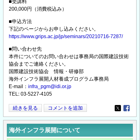
■受講料
200,000円（消費税込み）
■申込方法
下記のページからお申し込みください。
https://www.grips.ac.jp/jp/seminars/20210716-7287/
■問い合わせ先
本件についてのお問い合わせは事務局の国際建設技術
協会までご連絡ください。
国際建設技術協会 情報・研修部
海外インフラ展開人材養成プログラム事務局
E-mail：
infra_pgm@idi.or.jp
TEL: 03-5227-4105
【募
続きを見る
コメントを追加
Opens in
Opens
集】
令
海外インフラ展開について
和
３