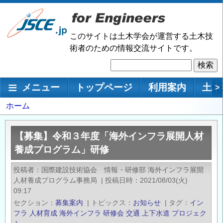
メ
イ
ン
このサイトは土木学会が運営する土木技
コ
術者のための情報交流サイトです。
ン
検
テ
索
ン
メインナビゲーション
メニュー
トップページ
利用案内
土木
>
ツ
に
パ
ホーム
移
ン
動
く
【募集】令和３年度「海外インフラ展開⼈材
ず
養成プログラム」研修
投稿者
国際建設技術協会 情報・研修部 海外インフラ展開
人材養成プログラム事務局
|
投稿日時
2021/08/03(火)
09:17
セクション
募集案内
|
トピックス
お知らせ
|
タグ
イン
フラ
人材育成
海外インフラ
研修会
交通
上下水道
プロジェク