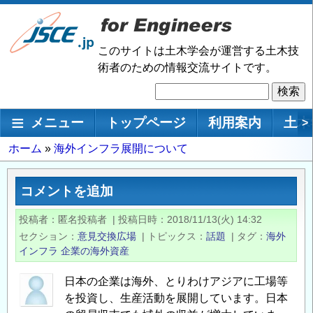
メ
イ
ン
このサイトは土木学会が運営する土木技
コ
術者のための情報交流サイトです。
ン
検
テ
索
ン
メインナビゲーション
メニュー
トップページ
利用案内
土木
>
ツ
に
パ
ホーム
海外インフラ展開について
移
ン
動
く
コメントを追加
ず
投稿者
匿名投稿者
|
投稿日時
2018/11/13(火) 14:32
セクション
意見交換広場
|
トピックス
話題
|
タグ
海外
インフラ
企業の海外資産
日本の企業は海外、とりわけアジアに工場等
を投資し、生産活動を展開しています。日本