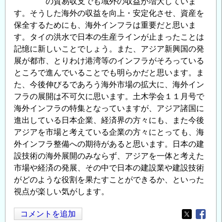
の貿易収支でも域外の収益が増大していま
す。そうした海外の収益を向上・安定化させ、資産を
保全するためにも、海外インフラは重要だと思いま
す。タイの洪水で日本の生産ラインが止まったことは
記憶に新しいことでしょう。また、アジア新興国の発
展が都市、とりわけ港湾等のインフラがそろっている
ところで進んでいることでも明らかだと思います。ま
た、今後伸びるであろう海外市場の拡大に、海外イン
フラの展開は不可欠に思います。土木学会１１月号で
海外インフラの特集となっていますが、アジア諸国に
進出している日本企業、経済界の方々にも、また今後
アジアを市場と考えている企業の方々にとっても、海
外インフラ整備への期待があると思います。日本の建
設技術の海外展開のみならず、アジアを一体と考えた
市場や経済の発展、その中で日本の建設業や建設技術
がどのような役割を果たすことができるか、といった
視点が楽しい気がします。
コメントを追加
Opens in
Opens