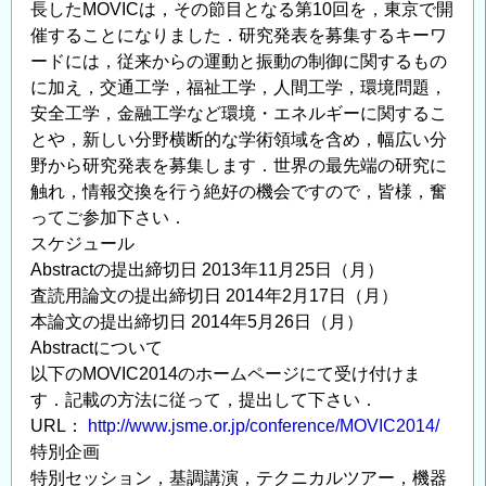
長したMOVICは，その節目となる第10回を，東京で開
催することになりました．研究発表を募集するキーワ
ードには，従来からの運動と振動の制御に関するもの
に加え，交通工学，福祉工学，人間工学，環境問題，
安全工学，金融工学など環境・エネルギーに関するこ
とや，新しい分野横断的な学術領域を含め，幅広い分
野から研究発表を募集します．世界の最先端の研究に
触れ，情報交換を行う絶好の機会ですので，皆様，奮
ってご参加下さい．
スケジュール
Abstractの提出締切日 2013年11月25日（月）
査読用論文の提出締切日 2014年2月17日（月）
本論文の提出締切日 2014年5月26日（月）
Abstractについて
以下のMOVIC2014のホームページにて受け付けま
す．記載の方法に従って，提出して下さい．
URL：
http://www.jsme.or.jp/conference/MOVIC2014/
特別企画
特別セッション，基調講演，テクニカルツアー，機器