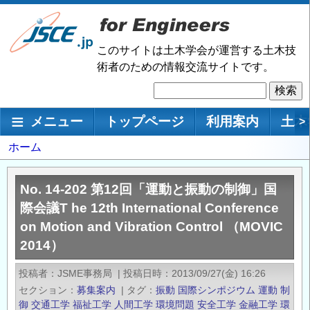
メ
イ
ン
このサイトは土木学会が運営する土木技
コ
術者のための情報交流サイトです。
ン
検
テ
索
ン
メインナビゲーション
メニュー
トップページ
利用案内
土木
>
ツ
に
パ
ホーム
移
ン
動
く
No. 14-202 第12回「運動と振動の制御」国
ず
際会議T he 12th International Conference
on Motion and Vibration Control （MOVIC
2014）
投稿者
JSME事務局
|
投稿日時
2013/09/27(金) 16:26
セクション
募集案内
|
タグ
振動
国際シンポジウム
運動
制
御
交通工学
福祉工学
人間工学
環境問題
安全工学
金融工学
環