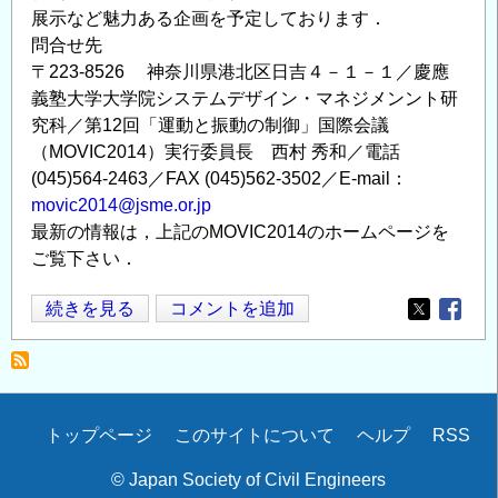
展示など魅力ある企画を予定しております．
問合せ先
〒223-8526 神奈川県港北区日吉４－１－１／慶應
義塾大学大学院システムデザイン・マネジメンント研
究科／第12回「運動と振動の制御」国際会議
（MOVIC2014）実行委員長 西村 秀和／電話
(045)564-2463／FAX (045)562-3502／E-mail：
movic2014@jsme.or.jp
最新の情報は，上記のMOVIC2014のホームページを
ご覧下さい．
No.
続きを見る
コメントを追加
Opens in
Opens
14-
202
第
12
Secondary
トップページ
このサイトについて
ヘルプ
RSS
回
menu
「運
© Japan Society of Civil Engineers