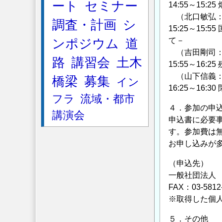
ート
セミナー
14:55～1
（北口敏弘：
調査・計画
シ
15:25～1
て－
ンポジウム
道
（吉田剛司：
路
講習会
土木
15:55～16
（山下信義：
橋梁
募集
イン
16:25～16:30
フラ
流域・都市
４．参加の申
講演会
申込書に必要
す。参加費は
お申し込みが
（申込先）
一般社団法人
FAX：03-581
※取得した個
５．その他