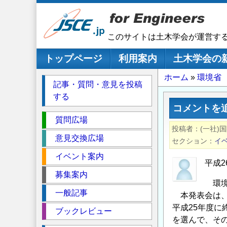
メ
イ
ン
このサイトは土木学会が運営す
コ
ン
メインナビゲーション
トップページ
利用案内
土木学会の
テ
パ
ホーム
環境省
ン
記事・質問・意見を投稿
ツ
ン
する
に
く
コメントを
移
セ
ず
質問広場
動
投稿者
(一社)
ク
意見交換広場
セクション
イ
シ
イベント案内
ョ
平成
ン
募集案内
環境
一般記事
本発表会は、
平成25年度
ブックレビュー
を選んで、そ