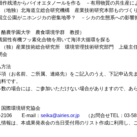
5:25 畑作残渣からバイオエタノールを作る －有用物質の共生産
（地独）北海道立総合研究機構 産業技術研究本部ものづくり
5:55 国立公園がニホンジカの密集地帯？ －シカの生態系への
酪農学園大学 農食環境学群 教授）
:25 残留性有機フッ素化合物を用いて海洋大循環を探る
（独）産業技術総合研究所 環境管理技術研究部門 上級主
 閉会
込方法
事項（お名前、ご所属、連絡先）をご記入のうえ、下記申込先ま
無料です。
多数の場合には、ご参加いただけない場合がありますので、あ
 国際環境研究協会
2-2106 E-mail：
seika@airies.or.jp
（お問合せTEL：03-581
人情報は、本成果発表会の当日受付用のリスト作成に利用し、