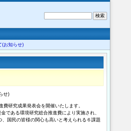
検
索
(お知らせ)
らせ)
推進費研究成果発表会を開催いたします。
金である環境研究総合推進費により実施され、
かつ、国民の皆様の関心も高いと考えられる６課題