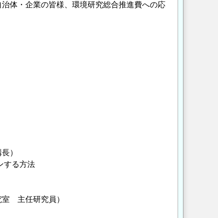
自治体・企業の皆様、環境研究総合推進費への応
。
構長）
インする方法
究室 主任研究員）