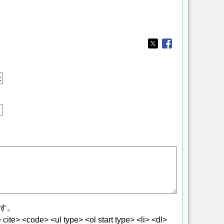
。
Opens in a new wi
Opens in a new
す。
> <code> <ul type> <ol start type> <li> <dl>