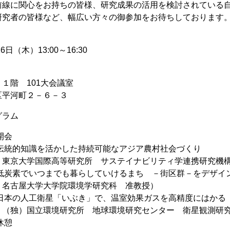
前線に関心をお持ちの皆様、研究成果の活用を検討されている
研究者の皆様など、幅広い方々の御参加をお待ちしております
6日（木）13:00～16:30
１階 101大会議室
区平河町２－６－３
グラム
 開会
:40 伝統的知識を活かした持続可能なアジア農村社会づくり
東京大学国際高等研究所 サステイナビリティ学連携研究機
4:10 低炭素でいつまでも暮らしていけるまち －街区群－をデザ
名古屋大学大学院環境学研究科 准教授）
4:40 日本の人工衛星「いぶき」で、温室効果ガスを高精度にはかる
（独）国立環境研究所 地球環境研究センター 衛星観測研
 休憩