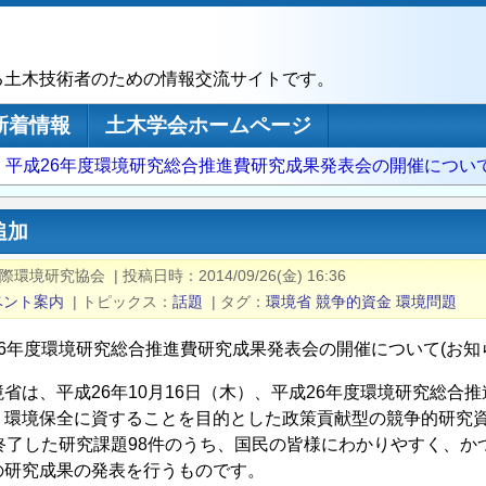
る土木技術者のための情報交流サイトです。
新着情報
土木学会ホームページ
 平成26年度環境研究総合推進費研究成果発表会の開催について
追加
国際環境研究協会
|
投稿日時
2014/09/26(金) 16:36
ベント案内
|
トピックス
話題
|
タグ
環境省
競争的資金
環境問題
26年度環境研究総合推進費研究成果発表会の開催について(お知
省は、平成26年10月16日（木）、平成26年度環境研究総合
環境保全に資することを目的とした政策貢献型の競争的研究資
に終了した研究課題98件のうち、国民の皆様にわかりやすく、
の研究成果の発表を行うものです。