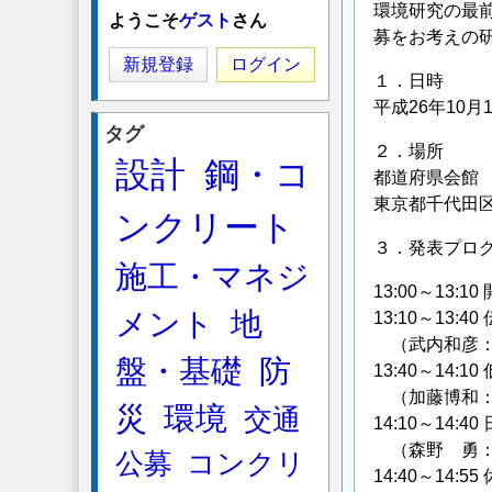
環境研究の最
ようこそ
ゲスト
さん
募をお考えの
新規登録
ログイン
１．日時
平成26年10月1
タグ
２．場所
設計
鋼・コ
都道府県会館 
東京都千代田
ンクリート
３．発表プロ
施工・マネジ
13:00～13:10
メント
地
13:10～13
（武内和彦：
盤・基礎
防
13:40～1
（加藤博和：
災
環境
交通
14:10～1
（森野 勇：
公募
コンクリ
14:40～14:55