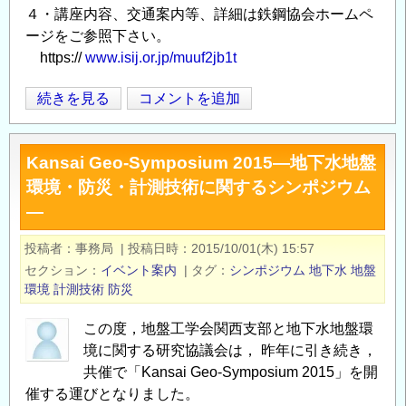
４・講座内容、交通案内等、詳細は鉄鋼協会ホームペ
ージをご参照下さい。
https://
www.isij.or.jp/muuf2jb1t
第
続きを見る
コメントを追加
Opens in
Opens
227・
228
Kansai Geo-Symposium 2015―地下水地盤
回
環境・防災・計測技術に関するシンポジウム
西
―
山
記
投稿者
事務局
|
投稿日時
2015/10/01(木) 15:57
念
セクション
イベント案内
|
タグ
シンポジウム
地下水
地盤
技
環境
計測技術
防災
術
講
この度，地盤工学会関西支部と地下水地盤環
座
境に関する研究協議会は， 昨年に引き続き，
「鉄
共催で「Kansai Geo-Symposium 2015」を開
鋼
催する運びとなりました。