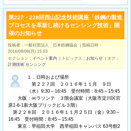
研
RANS
第227・228回西山記念技術講座「鉄鋼の製造
シ
プロセスを革新し続けるセンシング技術」開
ン
催のお知らせ
ポ
ジ
投稿者
一般社団法人 日本鉄鋼協会
|
投稿日時
ウ
2016/08/08(月) 15:03
ム：
セクション
イベント案内
|
トピックス
お知らせ
|
タグ
開
計測技術
センシング
催
の
１．日時および場所
第２２７回 ２０１６年１１月 ９日
ご
（水）9:30～16:45 受付時間：8:45～15:45
案
大阪：㈱ラソンテ ３階会議室（大阪市淀川区宮
内
原1-6-1新大阪ブリックビル３階）
の
第２２８回 ２０１６年１１月２５日（金）9:30～
16:45 受付時間：8:45～15:45
東京：早稲田大学 西早稲田キャンパス 63号館2