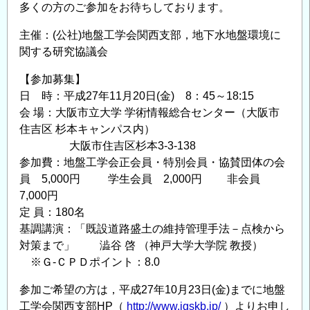
多くの方のご参加をお待ちしております。
の
製
主催：(公社)地盤工学会関西支部，地下水地盤環境に
造
関する研究協議会
プ
ロ
【参加募集】
セ
日 時：平成27年11月20日(金) 8：45～18:15
ス
会 場：大阪市立大学 学術情報総合センター（大阪市
を
住吉区 杉本キャンパス内）
大阪市住吉区杉本3-3-138
革
参加費：地盤工学会正会員・特別会員・協賛団体の会
新
員 5,000円 学生会員 2,000円 非会員
し
7,000円
続
定 員：180名
け
基調講演：「既設道路盛土の維持管理手法－点検から
る
対策まで」 澁谷 啓 （神戸大学大学院 教授）
セ
※Ｇ-ＣＰＤポイント：8.0
ン
シ
参加ご希望の方は，平成27年10月23日(金)までに地盤
ン
工学会関西支部HP（
http://www.jgskb.jp/
）よりお申し