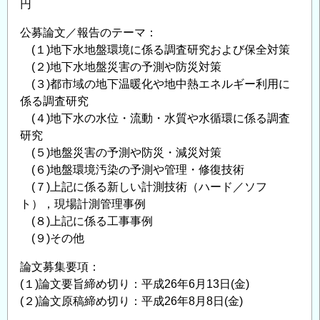
円
公募論文／報告のテーマ：
(１)地下水地盤環境に係る調査研究および保全対策
(２)地下水地盤災害の予測や防災対策
(３)都市域の地下温暖化や地中熱エネルギー利用に
係る調査研究
(４)地下水の水位・流動・水質や水循環に係る調査
研究
(５)地盤災害の予測や防災・減災対策
(６)地盤環境汚染の予測や管理・修復技術
(７)上記に係る新しい計測技術（ハード／ソフ
ト），現場計測管理事例
(８)上記に係る工事事例
(９)その他
論文募集要項：
(１)論文要旨締め切り：平成26年6月13日(金)
(２)論文原稿締め切り：平成26年8月8日(金)