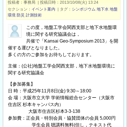
投稿者
事務局
|
投稿日時
2013/10/08(火) 13:24
地
セクション
イベント案内
|
タグ
シンポジウム
地下水
地盤
盤
環境
防災
計測技術
環
境・
この度，地盤工学会関西支部と地下水地盤環
防
境に関する研究協議会は，
災・
共催で「Kansai Geo-Symposium 2013」を開
計
催する運びとなりました。
多くの方のご参加をお待ちしております。
測
技
主催：(公社)地盤工学会関西支部，地下水地盤環境に
術
関する研究協議会
に
関
【参加募集】
す
日 時：平成25年11月8日(金) 9:30～18:00
る
会 場：大阪市立大学 学術情報総合センター（大阪市
シ
住吉区 杉本キャンパス内）
大阪市住吉区杉本3-3-138
ン
参加費：正会員・特別会員・協賛団体の会員 5,000円
ポ
学生会員 聴講料無料(但し，テキスト代
ジ