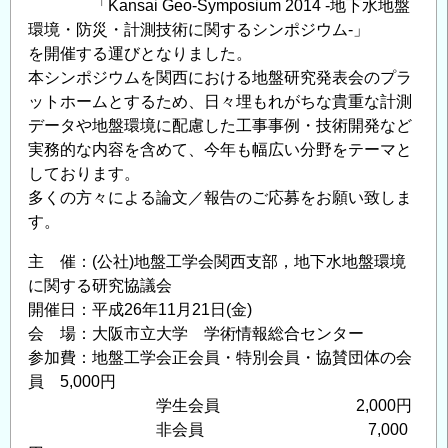
災・
「Kansai Geo-Symposium 2014 -地下水地盤
計
環境・防災・計測技術に関するシンポジウム-」
を開催する運びとなりました。
測
本シンポジウムを関西における地盤研究発表会のプラ
技
ットホームとするため、日々埋もれがちな貴重な計測
術
データや地盤環境に配慮した工事事例・技術開発など
に
実務的な内容を含めて、今年も幅広い分野をテーマと
関
しております。
す
多くの方々による論文／報告のご応募をお願い致しま
る
す。
シ
ン
主 催：(公社)地盤工学会関西支部，地下水地盤環境
ポ
に関する研究協議会
ジ
開催日：平成26年11月21日(金)
ウ
会 場：大阪市立大学 学術情報総合センター
ム
参加費：地盤工学会正会員・特別会員・協賛団体の会
―
員 5,000円
の
学生会員 2,000円
非会員 7,000