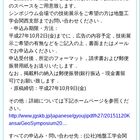
のスペースをご用意致します。
シンポジウム会場での技術展示をご希望の方は地盤工
学会関西支部までお問い合わせください．
・申込み期限・方法：
平成27年10月2日(金)までに，広告の内容予定，技術展
示ご希望の有無などをご記入の上，書面またはメール
でお申込みください．
申込受付後，所定のフォーマット，請求書および郵便
振替用紙をお送りいたします．
なお，掲載料の納入は郵便振替(銀行振込・現金書留
可)でお願い致します．
・原稿締切：平成27年10月9日(金)
その他：詳細については下記ホームページを参照くだ
さい。
http://www.jgskb.jp/japanese/gyoujipdf/h27/20151120K
ansaiGeoSymposium20…
すべての申込み・問い合わせ先：(公社)地盤工学会関