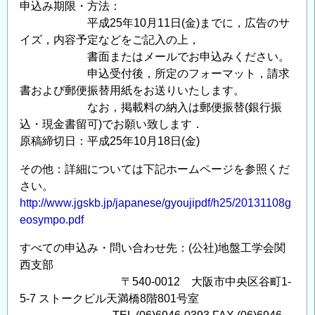
申込み期限・方法：
平成25年10月11日(金)までに，広告のサ
イズ，内容予定などをご記入の上，
書面またはメールでお申込みください。
申込受付後，所定のフォーマット，請求
書および郵便振替用紙をお送りいたします。
なお，掲載料の納入は郵便振替(銀行振
込・現金書留可)でお願い致します．
原稿締切日：平成25年10月18日(金)
その他：詳細については下記ホームページを参照くだ
さい。
http://www.jgskb.jp/japanese/gyoujipdf/h25/20131108g
eosympo.pdf
すべての申込み・問い合わせ先：(公社)地盤工学会関
西支部
〒540-0012 大阪市中央区谷町1-
5-7 ストークビル天満橋8階801号室