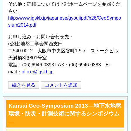
その他：詳細については下記ホームページを参照くだ
さい。
http://www.jgskb.jp/japanese/gyoujipdf/h26/GeoSympo
sium2014.pdf
お申し込み・お問い合わせ先：
(公社)地盤工学会関西支部
〒540-0012 大阪市中央区谷町1-5-7 ストークビル
天満橋8階801号室
電話：(06) 6946-0393 FAX：(06) 6946-0383 E-
mail：
office@jgskb.jp
Kansai
続きを見る
コメントを追加
Opens in
Opens
Geo-
Symposium
Kansai Geo-Symposium 2013―地下水地盤
2014―
環境・防災・計測技術に関するシンポジウム
地
―
下
水