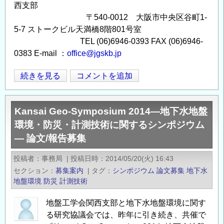
西支部
〒540-0012 大阪市中央区谷町1-
5-7 ストークビル天満橋8階801号室
TEL (06)6946-0393 FAX (06)6946-
0383 E-mail ：
office@jgskb.jp
Kansai
続きを見る
コメントを追加
Opens in
Opens
Geo-
Symposium
Kansai Geo-Symposium 2014―地下水地盤
2015―
環境・防災・計測技術に関するシンポジウム
地
― 論文/報告募集
下
水
投稿者
事務局
|
投稿日時
2014/05/20(火) 16:43
地
セクション
募集案内
|
タグ
シンポジウム
論文募集
地下水
盤
地盤環境
防災
計測技術
環
境・
地盤工学会関西支部と地下水地盤環境に関す
防
る研究協議会では、昨年に引き続き、共催で