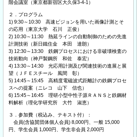
階会議室（東京都新宿区大久保3-4-1）
２．プログラム
1) 9:30～10:30 高速ビジョンを用いた画像計測とそ
の応用（東京大学 石川 正俊）
2) 10:30～11:30 熱延ラインの自動制御のための先進
計測技術（新日鐵住金 本田 達朗）
3) 12:30～13:30 鉄鋼プロセスにおける非破壊検査の
技術動向（神戸製鋼所 和佐 泰宏）
4) 13:30～14:30 光応用計測及び関連技術の進展と展
望（ＪＦＥスチール 風間 彰）
5) 14:45～15:45 高精度電磁波式距離計の鉄鋼プロセ
スへの提案（ニレコ 山下 信也）
6) 15:45～16:45 理研小型中性子源ＲＡＮＳと鉄鋼材
料解析（理化学研究所 大竹 淑恵）
３．参加費（税込み、テキスト付）：
会員(含協賛団体個人会員) 8,000円、一般 15,000
円、学生会員 1,000円、学生非会員 2,000円