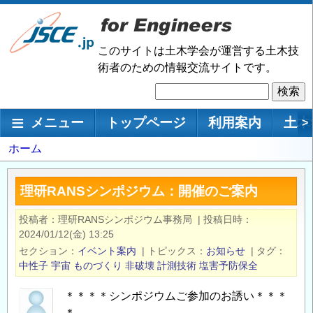
メ
イ
ン
このサイトは土木学会が運営する土木技
コ
術者のための情報交流サイトです。
ン
検
テ
索
ン
メインナビゲーション
メニュー
トップページ
利用案内
土木
>
ツ
に
パ
ホーム
移
ン
動
く
理研RANSシンポジウム：開催のご案内
ず
投稿者
理研RANSシンポジウム事務局
|
投稿日時
2024/01/12(金) 13:25
セクション
イベント案内
|
トピックス
お知らせ
|
タグ
中性子
宇宙
ものづくり
非破壊
計測技術
塩害予防保全
＊＊＊＊シンポジウムご参加のお誘い＊＊＊
＊