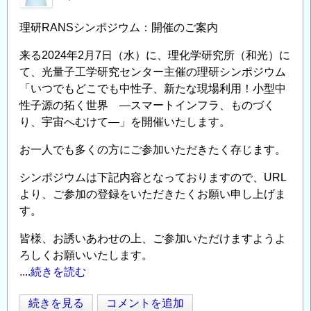
理研RANSシンポジウム：開催のご案内
来る2024年2月7日（水）に、理化学研究所（和光）に
て、光量子工学研究センター主催の理研シンポジウム
「いつでもどこでも中性子、新たな現場利用！小型中
性子源の拓く世界 ―スマートインフラ、ものづく
り、宇宙へむけて―」を開催いたします。
お一人でも多くの方にご参加いただきたく存じます。
シンポジウムは下記内容となっておりますので、URL
より、ご参加の登録をいただきたくお願い申し上げま
す。
皆様、お誘いあわせの上、ご参加いただけますようよ
ろしくお願いいたします。
....続きを読む
理
続きを見る
コメントを追加
Opens in
Opens