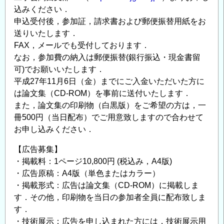
グ
込みください．
技
申込受付後，参加証，請求書および郵便振替用紙をお
術」
送りいたします．
開
FAX，メールでも受付しております．
催
なお，参加費の納入は郵便振替(銀行振込・現金書留
の
可)でお願いいたします．
平成27年11月6日（金）までにご入金いただいた方に
お
は論文集（CD-ROM）を事前に送付いたします．
知
また，論文集の印刷物（白黒版）をご希望の方は，一
ら
冊500円（当日配布）でご用意致しますので合わせて
せ
お申し込みください．
の
【広告募集】
・掲載料：1ページ10,800円 (税込み，A4版)
・広告原稿：A4版（単色またはカラー）
・掲載形式：広告は論文集（CD-ROM）に掲載しま
す．その他，印刷物を当日の参加者全員に配布致しま
す．
・技術展示：広告を申し込まれた方には，技術展示用