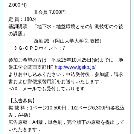
2,000円)
ウ
非会員 7,000円
ム
定 員：180名
―
基調講演：「地下水・地盤環境とその計測技術の今後
論
の課題」
文/
西垣 誠 （岡山大学大学院 教授）
報
※Ｇ-ＣＰＤポイント：7
告
募
参加ご希望の方は，平成25年10月25日(金)までに，地
集
盤工学会関西支部HP
http://www.jgskb.jp/
の
よりお申し込みください．申込受付後，参加証，請求
書および郵便振替用紙をお送りいたします．
FAX，メールでも受付しております．
【広告募集】
掲 載 料：1ページ10,500円，1/2ページ6,300円(各税込
み，A4版)
広告原稿：A4版，単色刷，完全版下の原稿を提出して
いただきます．