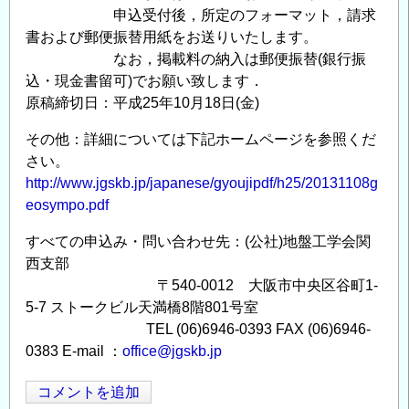
申込受付後，所定のフォーマット，請求
書および郵便振替用紙をお送りいたします。
なお，掲載料の納入は郵便振替(銀行振
込・現金書留可)でお願い致します．
原稿締切日：平成25年10月18日(金)
その他：詳細については下記ホームページを参照くだ
さい。
http://www.jgskb.jp/japanese/gyoujipdf/h25/20131108g
eosympo.pdf
すべての申込み・問い合わせ先：(公社)地盤工学会関
西支部
〒540-0012 大阪市中央区谷町1-
5-7 ストークビル天満橋8階801号室
TEL (06)6946-0393 FAX (06)6946-
0383 E-mail ：
office@jgskb.jp
コメントを追加
Opens in
Opens