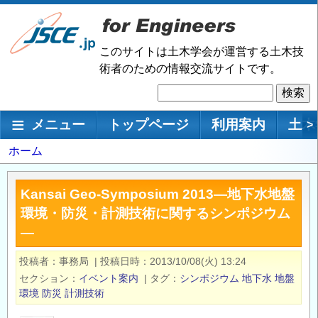
メ
イ
ン
このサイトは土木学会が運営する土木技
コ
術者のための情報交流サイトです。
ン
検
テ
索
ン
メインナビゲーション
メニュー
トップページ
利用案内
土木
>
ツ
に
パ
ホーム
移
ン
動
く
Kansai Geo-Symposium 2013―地下水地盤
ず
環境・防災・計測技術に関するシンポジウム
―
投稿者
事務局
|
投稿日時
2013/10/08(火) 13:24
セクション
イベント案内
|
タグ
シンポジウム
地下水
地盤
環境
防災
計測技術