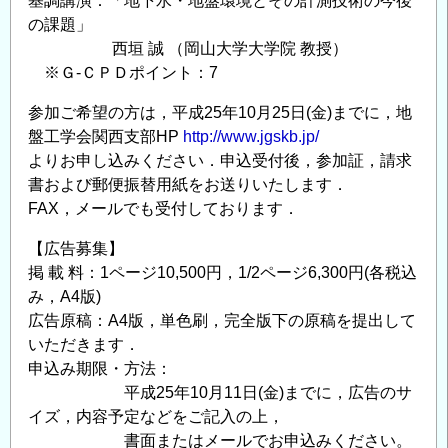
基調講演：「地下水・地盤環境とその計測技術の今後
の課題」
西垣 誠 （岡山大学大学院 教授）
※Ｇ-ＣＰＤポイント：7
参加ご希望の方は，平成25年10月25日(金)までに，地
盤工学会関西支部HP
http://www.jgskb.jp/
よりお申し込みください．申込受付後，参加証，請求
書および郵便振替用紙をお送りいたします．
FAX，メールでも受付しております．
【広告募集】
掲 載 料：1ページ10,500円，1/2ページ6,300円(各税込
み，A4版)
広告原稿：A4版，単色刷，完全版下の原稿を提出して
いただきます．
申込み期限・方法：
平成25年10月11日(金)までに，広告のサ
イズ，内容予定などをご記入の上，
書面またはメールでお申込みください。