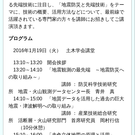
新
る先端技術に注目し、「地震防災と先端技術」をテー
し
マに、技術の概要、活用方法などについて、最前線で
続
活躍されている専門家の方々を講師にお招きしてご講
け
演頂きます。
る
セ
プログラム
ン
2016年1月19日（火） 土木学会講堂
シ
ン
13:10～13:20 開会挨拶
グ
13:20～14:10 「地震観測の最先端 ～地震防災へ
技
の取り組み～」
術」
講師 ： 防災科学技術研究
開
所 地震・火山観測データセンター長 青井 真
催
14:10～15:00 「地質データを活用した過去の巨大
地震・津波解明への取り組み」
の
講師 ： 産業技術総合研究
お
所 活断層・火山研究部門 首席研究員 岡村行信
知
（10分休憩）
ら
15:10～16:00 「赤色立体地図の原理と活用」