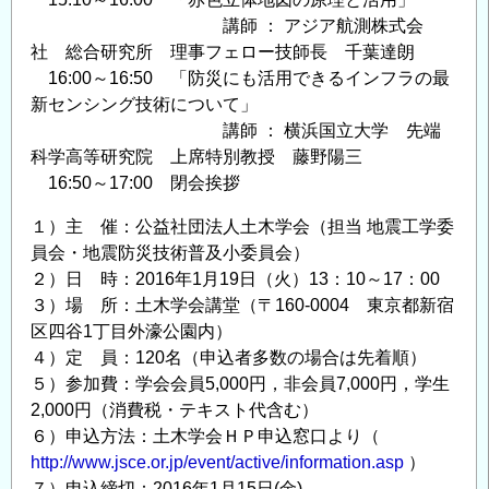
せ
講師 ： アジア航測株式会
の
社 総合研究所 理事フェロー技師長 千葉達朗
16:00～16:50 「防災にも活用できるインフラの最
新センシング技術について」
講師 ： 横浜国立大学 先端
科学高等研究院 上席特別教授 藤野陽三
16:50～17:00 閉会挨拶
１）主 催：公益社団法人土木学会（担当 地震工学委
員会・地震防災技術普及小委員会）
２）日 時：2016年1月19日（火）13：10～17：00
３）場 所：土木学会講堂（〒160-0004 東京都新宿
区四谷1丁目外濠公園内）
４）定 員：120名（申込者多数の場合は先着順）
５）参加費：学会会員5,000円，非会員7,000円，学生
2,000円（消費税・テキスト代含む）
６）申込方法：土木学会ＨＰ申込窓口より（
http://www.jsce.or.jp/event/active/information.asp
）
７）申込締切：2016年1月15日(金)