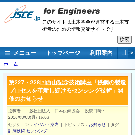
メ
イ
ン
このサイトは土木学会が運営する土木技
コ
術者のための情報交流サイトです。
ン
検
テ
索
ン
メインナビゲーション
メニュー
トップページ
利用案内
土木
>
ツ
に
パ
ホーム
移
ン
動
く
第227・228回西山記念技術講座「鉄鋼の製造
ず
プロセスを革新し続けるセンシング技術」開
催のお知らせ
投稿者
一般社団法人 日本鉄鋼協会
|
投稿日時
2016/08/08(月) 15:03
セクション
イベント案内
|
トピックス
お知らせ
|
タグ
計測技術
センシング