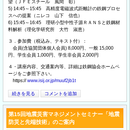
望（ＪＦＥスチール 風間 彰）
5) 14:45～15:45 高精度電磁波式距離計の鉄鋼プロセ
スへの提案（ニレコ 山下 信也）
6) 15:45～16:45 理研小型中性子源ＲＡＮＳと鉄鋼材
料解析（理化学研究所 大竹 淑恵）
３．参加費（税込み、テキスト付）：
会員(含協賛団体個人会員) 8,000円、一般 15,000
円、学生会員 1,000円、学生非会員 2,000円
４・講座内容、交通案内等、詳細は鉄鋼協会ホームペ
ージをご参照下さい。
https://
www.isij.or.jp/muuf2jb1t
第
続きを見る
コメントを追加
Opens in
Opens
227・
228
第15回地震災害マネジメントセミナー「地震
回
防災と先端技術」のご案内
西
山