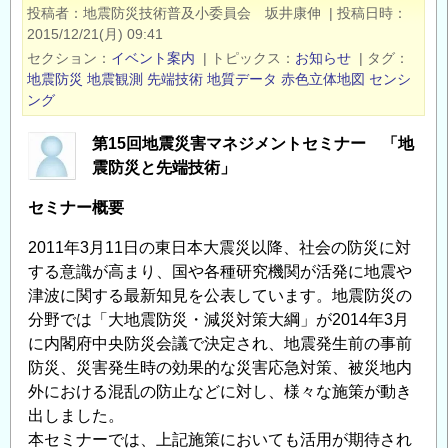
投稿者
地震防災技術普及小委員会 坂井康伸
|
投稿日時
記
2015/12/21(月) 09:41
念
セクション
イベント案内
|
トピックス
お知らせ
|
タグ
技
地震防災
地震観測
先端技術
地質データ
赤色立体地図
センシ
術
ング
講
第15回地震災害マネジメントセミナー 「地
座
震防災と先端技術」
「鉄
鋼
セミナー概要
の
2011年3月11日の東日本大震災以降、社会の防災に対
製
する意識が高まり、国や各種研究機関が活発に地震や
造
津波に関する最新知見を公表しています。地震防災の
プ
分野では「大地震防災・減災対策大綱」が2014年3月
ロ
に内閣府中央防災会議で決定され、地震発生前の事前
セ
防災、災害発生時の効果的な災害応急対策、被災地内
ス
外における混乱の防止などに対し、様々な施策が動き
を
出しました。
革
本セミナーでは、上記施策においても活用が期待され