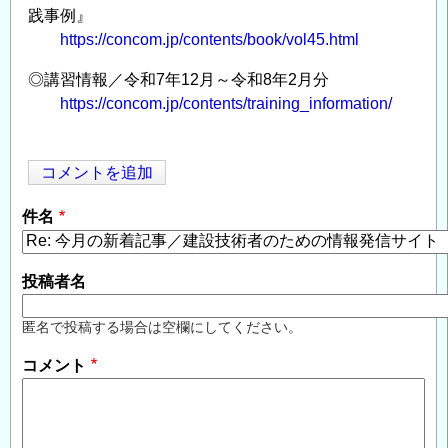
践事例』
https://concom.jp/contents/book/vol45.html
◎講習情報／令和7年12月～令和8年2月分
https://concom.jp/contents/training_information/
コメントを追加
Opens in
Opens
件名
投稿者名
匿名で投稿する場合は空欄にしてください。
コメント