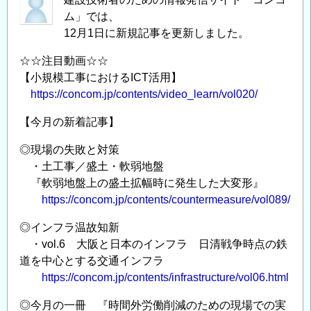
ム」では、
12月1日に新規記事を更新しました。
☆☆注目動画☆☆
【小規模工事におけるICT活用】
https://concom.jp/contents/video_learn/vol020/
【今月の新着記事】
◎現場の失敗と対策
・土工事／盛土・軟弱地盤
『軟弱地盤上の盛土拡幅時に発生した大変形』
https://concom.jp/contents/countermeasure/vol089/
◎インフラ温故知新
・vol.6 大阪と日本のインフラ 日清戦争時点の鉄
道を中心とする交通インフラ
https://concom.jp/contents/infrastructure/vol06.html
◎今月の一冊 『時間外労働削減のための現場での実