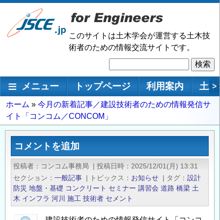
メ
イ
ン
このサイトは土木学会が運営する土木技
コ
術者のための情報交流サイトです。
ン
検
テ
索
ン
メインナビゲーション
メニュー
トップページ
利用案内
土木
>
ツ
に
パ
ホーム
今月の新着記事／建設技術者のための情報発信サ
移
イト「コンコム／CONCOM」
ン
動
く
ず
コメントを追加
投稿者
コンコム事務局
|
投稿日時
2025/12/01(月) 13:31
セクション
一般記事
|
トピックス
お知らせ
|
タグ
設計
防災
地盤・基礎
コンクリート
セミナー
講習会
道路
橋梁
土
木
インフラ
河川
施工
技術者
セメント
建設技術者のための情報発信サイト「コンコ