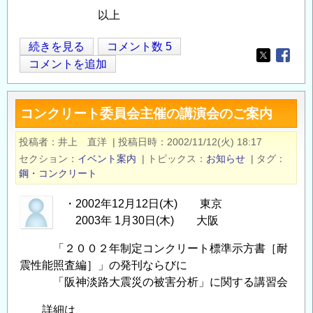
以上
平
続きを見る
コメント数 5
Opens in
Opens
成
コメントを追加
13
年
コンクリート委員会主催の講演会のご案内
度
会
投稿者
井上 直洋
|
投稿日時
2002/11/12(火) 18:17
長
セクション
イベント案内
|
トピックス
お知らせ
|
タグ
提
鋼・コンクリート
言
特
・2002年12月12日(木) 東京
2003年 1月30日(木) 大阪
別
委
「２００２年制定コンクリート標準示方書［耐
員
震性能照査編］」の発刊ならびに
会
「阪神淡路大震災の被害分析」に関する講習会
報
告
詳細は、