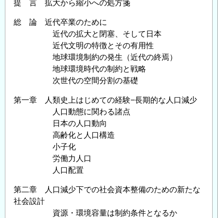
提 言 拡大から縮小への処方箋
総 論 近代卒業のために
近代の拡大と閉塞、そして日本
近代文明の特徴とその有用性
地球環境制約の発生（近代の終焉）
地球環境時代の制約と戦略
次世代の空間分割の基礎
第一章 人類史上はじめての経験−長期的な人口減少
人口動態に関わる諸点
日本の人口動向
高齢化と人口構造
小子化
労働力人口
人口配置
第二章 人口減少下での社会資本整備のための新たな
社会設計
資源・環境容量は制約条件となるか