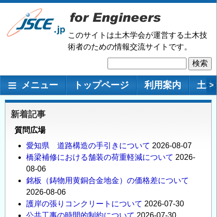
メ
イ
ン
このサイトは土木学会が運営する土木技
コ
術者のための情報交流サイトです。
ン
検
テ
索
ン
メインナビゲーション
メニュー
トップページ
利用案内
土木
>
ツ
に
移
新着記事
動
質問広場
愛知県 道路構造の手引きについて
2026-08-07
橋梁補修における舗装の荷重軽減について
2026-
08-06
銘板（鋳物用黄銅合金地金）の価格差について
2026-08-06
護岸の張りコンクリートについて
2026-07-30
公共工事の時間的制約について
2026-07-30