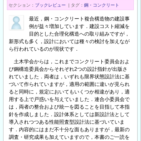
興
セクション
ブックレビュー
|
タグ
鋼・コンクリート
事
業
最近，鋼・コンクリート複合構造物の建設事
団
例が益々増加しています．建設コスト縮減を
の
目的とした合理化構造への取り組みですが，
技
新形式も多く，設計においては種々の検討を加えなが
ら行われているのが現状です．
術
者
土木学会からは，これまでコンクリート委員会およ
向
び鋼構造委員会からそれぞれ2つの設計指針が出版さ
け
れていました．両者は，いずれも限界状態設計法に基
学
づいて作られていますが，適用の範囲に違いが見られ
習
ると同時に，規定においてもいくつか相違があり，適
シ
用する上で戸惑いを与えていました．連合小委員会で
ス
は，両者の整合および統一を図ることを目指して本指
テ
針を作成しました．設計体系としては新設計法として
ム
導入されつつある性能照査型設計法に基づいていま
の
す．内容的にはまだ不十分な面もありますが，最新の
調査・研究成果も加えていますので，本書のご一読を