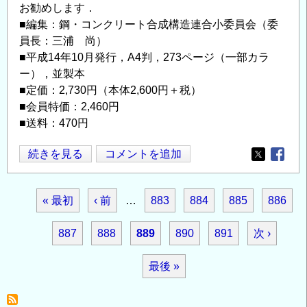
お勧めします．
■編集：鋼・コンクリート合成構造連合小委員会（委
員長：三浦 尚）
■平成14年10月発行，A4判，273ページ（一部カラ
ー），並製本
■定価：2,730円（本体2,600円＋税）
■会員特価：2,460円
■送料：470円
「複
続きを見る
コメントを追加
Opens in
Opens
合
構
ペ
先
« 最初
前
‹ 前
…
ペ
883
ペ
884
ペ
885
ペ
886
造
ー
物
ジ
頭
ペ
ー
ー
ー
ー
ペ
887
ペ
888
カ
889
ペ
890
ペ
891
次
次 ›
の
送
ペ
ー
ジ
ジ
ジ
ジ
性
り
ー
ー
レ
ー
ー
ペ
最
最後 »
能
ー
ジ
ジ
ジ
ン
ジ
ジ
ー
照
終