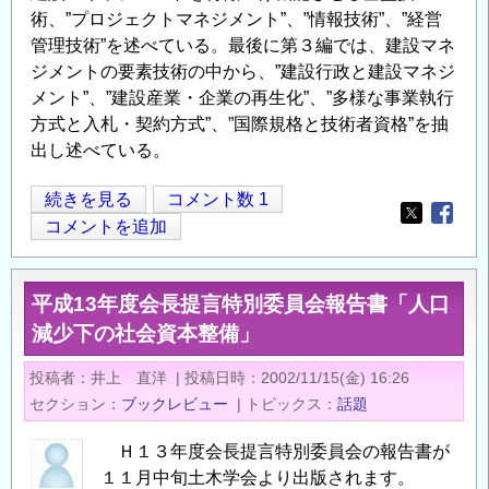
術、”プロジェクトマネジメント”、”情報技術”、”経営
管理技術”を述べている。最後に第３編では、建設マネ
ジメントの要素技術の中から、”建設行政と建設マネジ
メント”、”建設産業・企業の再生化”、”多様な事業執行
方式と入札・契約方式”、”国際規格と技術者資格”を抽
出し述べている。
進
続きを見る
コメント数 1
Opens in
Opens
化
コメントを追加
す
る
平成13年度会長提言特別委員会報告書「人口
建
減少下の社会資本整備」
設
マ
投稿者
井上 直洋
|
投稿日時
2002/11/15(金) 16:26
ネ
セクション
ブックレビュー
|
トピックス
話題
ジ
メ
Ｈ１３年度会長提言特別委員会の報告書が
ン
１１月中旬土木学会より出版されます。