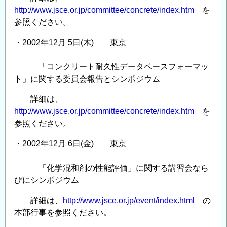
書
http://www.jsce.or.jp/committee/concrete/index.htm
を
参照ください。
「人
口
・2002年12月 5日(木) 東京
減
少
「コンクリート耐久性データベースフォーマッ
下
ト」に関する委員会報告とシンポジウム
の
社
詳細は、
会
http://www.jsce.or.jp/committee/concrete/index.htm
を
参照ください。
資
本
・2002年12月 6日(金) 東京
整
備」
「化学混和剤の性能評価」に関する講習会なら
の
びにシンポジウム
詳細は、
http://www.jsce.or.jp/event/index.html
の
本部行事を参照ください。