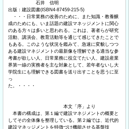
石井 信明
る
出版：建設図書(ISBN4-87459-215-5)
に
・・・日常業務の改善のために、また知識・教養醸
は
成のためにも、いま話題の建設マネッジメントに関心
の
のある方々は多いと思われる。これは、著者らが研究
活動、講演会、教育活動等を通じて感じてきたことで
もある。このような状況を鑑みて、急速に変貌しつつ
ある建設マネジメントの最新像を理解できる適当な参
考書が欲しい人、日常業務に役立てたい人、建設産業
界第一線の実務者を主な対象として、若年者ないし大
学院生にも理解できる図書を送り出すことを思うに至
っ
た。・・・・
本文「序」より
本書の構成は、第１編で建設マネジメントの概要と
してその全体像を整理している。第２編では、近代的
建設マネッジメントを特徴づけ機能させる基盤技