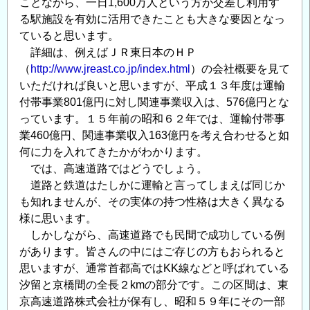
ことながら、一日1,600万人という方が交差し利用す
る駅施設を有効に活用できたことも大きな要因となっ
ていると思います。
詳細は、例えばＪＲ東日本のＨＰ
（
http://www.jreast.co.jp/index.html
）の会社概要を見て
いただければ良いと思いますが、平成１３年度は運輸
付帯事業801億円に対し関連事業収入は、576億円とな
っています。１５年前の昭和６２年では、運輸付帯事
業460億円、関連事業収入163億円を考え合わせると如
何に力を入れてきたかがわかります。
では、高速道路ではどうでしょう。
道路と鉄道はたしかに運輸と言ってしまえば同じか
も知れませんが、その実体の持つ性格は大きく異なる
様に思います。
しかしながら、高速道路でも民間で成功している例
があります。皆さんの中にはご存じの方もおられると
思いますが、通常首都高ではKK線などと呼ばれている
汐留と京橋間の全長２kmの部分です。この区間は、東
京高速道路株式会社が保有し、昭和５９年にその一部