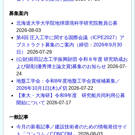
募集案内
北海道大学大学院地球環境科学研究院教員公募
2026-08-03
第4回 圧入工学に関する国際会議（ICPE2027）ア
ブストラクト募集のご案内（締切：2026年9月30
日）
2026-07-29
(公財)前田記念工学振興財団 令和８年度 研究助成お
よび顕彰(優秀博士論文賞)募集のお知らせ
2026-07-
24
地盤工学会：令和8年度地盤工学会賞候補募集／
2026年10月1日(木)〆切
2026-07-22
【東大・大海研】令和9年度 研究船共同利用公募
開始について
2026-07-17
一般記事
今月の新着記事／建設技術者のための情報発信サイ
ト「コンコム／CONCOM」
2026-08-03