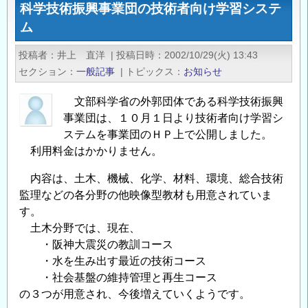
科学技術振興事業団の技術者向け学習システ
Zeyzoun
ム
ダ
ム
投稿者
井上 直洋
|
投稿日時
2002/10/29(火) 13:43
崩
セクション
一般記事
|
トピックス
お知らせ
壊
事
文部科学省の外郭団体である科学技術振興
故
事業団は、１０月１日より技術者向け学習シ
報
ステムを事業団のＨＰ上で公開しました。
告
利用料金はかかりません。
会
内容は、土木、機械、化学、材料、環境、総合技術
の
監理などの各分野の他映像型教材も用意されていま
す。
土木分野では、現在、
・阪神大震災の教訓コース
・水を生み出す最近の技術コース
・社会基盤の維持管理と再生コース
の３つが用意され、今後増えていくようです。