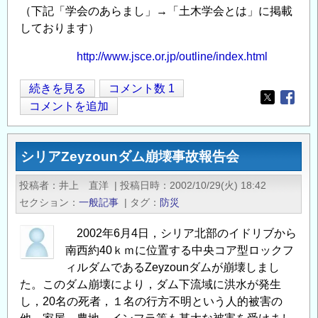
（下記「学会のあらまし」→「土木学会とは」に掲載
しております）
http://www.jsce.or.jp/outline/index.html
土
続きを見る
コメント数 1
Opens in
Opens
木
コメントを追加
学
会
シリアZeyzounダム崩壊事故報告会
パ
ン
投稿者
井上 直洋
|
投稿日時
2002/10/29(火) 18:42
フ
セクション
一般記事
|
タグ
防災
レ
ッ
2002年6月4日，シリア北部のイドリブから
ト
南西約40ｋｍに位置する中央コア型ロックフ
の
ィルダムであるZeyzounダムが崩壊しまし
ご
た。このダム崩壊により，ダム下流域に洪水が発生
し，20名の死者，１名の行方不明という人的被害の
紹