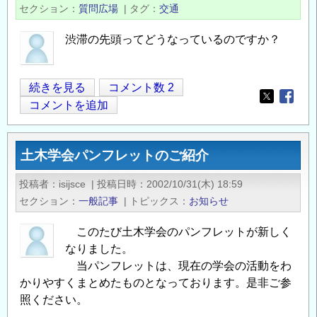
は
セクション
質問広場
|
タグ
交通
意
外
渋滞の先頭ってどうなっているのですか？
な
と
先
続きを見る
コメント数 2
こ
Opens in
Opens
頭
コメントを追加
ろ
は
で
誰？
評
土木学会パンフレットのご紹介
の
価
さ
投稿者
isijsce
|
投稿日時
2002/10/31(木) 18:59
れ
セクション
一般記事
|
トピックス
お知らせ
て
い
このたび土木学会のパンフレットが新しく
る
なりました。
当パンフレットは、現在の学会の活動をわ
の
かりやすくまとめたものとなっております。是非ご参
照ください。