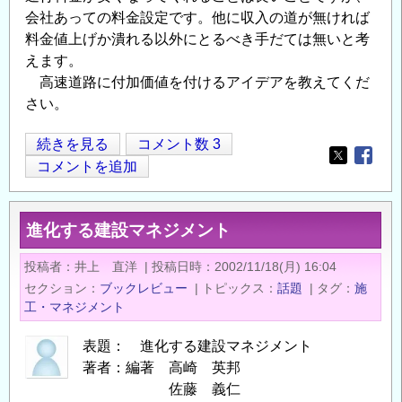
会社あっての料金設定です。他に収入の道が無ければ
料金値上げか潰れる以外にとるべき手だては無いと考
えます。
高速道路に付加価値を付けるアイデアを教えてくだ
さい。
高
続きを見る
コメント数 3
Opens in
Opens
速
コメントを追加
道
路
進化する建設マネジメント
に
付
投稿者
井上 直洋
|
投稿日時
2002/11/18(月) 16:04
加
セクション
ブックレビュー
|
トピックス
話題
|
タグ
施
価
工・マネジメント
値
を
表題： 進化する建設マネジメント
著者：編著 高崎 英邦
付
佐藤 義仁
け