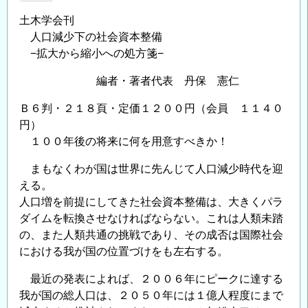
ト
土木学会刊
の
人口減少下の社会資本整備
−拡大から縮小への処方箋−
編者・著者代表 丹保 憲仁
Ｂ６判・２１８頁・定価１２００円（会員 １１４０
円）
１００年後の将来に何を用意すべきか！
まもなくわが国は世界に先んじて人口減少時代を迎
える。
人口増を前提にしてきた社会資本整備は、大きくパラ
ダイムを転換させなければならない。これは人類未踏
の、また人類共通の挑戦であり、その成否は国際社会
における我が国の位置づけをも左右する。
最近の発表によれば、２００６年にピークに達する
我が国の総人口は、２０５０年には１億人程度にまで