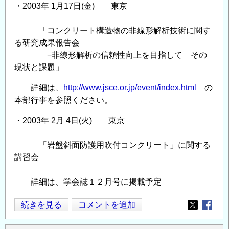
・2003年 1月17日(金) 東京
「コンクリート構造物の非線形解析技術に関す
る研究成果報告会
−非線形解析の信頼性向上を目指して その
現状と課題」
詳細は、
http://www.jsce.or.jp/event/index.html
の
本部行事を参照ください。
・2003年 2月 4日(火) 東京
「岩盤斜面防護用吹付コンクリート」に関する
講習会
詳細は、学会誌１２月号に掲載予定
コ
続きを見る
コメントを追加
Opens in
Opens
ン