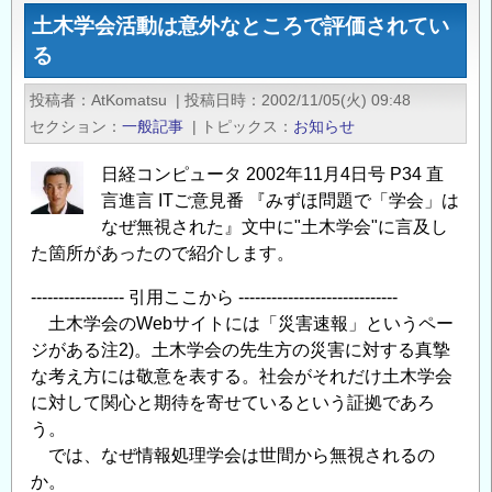
ク
土木学会活動は意外なところで評価されてい
リ
る
ー
ト
投稿者
AtKomatsu
|
投稿日時
2002/11/05(火) 09:48
委
セクション
一般記事
|
トピックス
お知らせ
員
会
日経コンピュータ 2002年11月4日号 P34 直
主
言進言 ITご意見番 『みずほ問題で「学会」は
催
なぜ無視された』文中に"土木学会"に言及し
の
た箇所があったので紹介します。
講
----------------- 引用ここから -----------------------------
演
土木学会のWebサイトには「災害速報」というペー
会
ジがある注2)。土木学会の先生方の災害に対する真摯
の
な考え方には敬意を表する。社会がそれだけ土木学会
ご
に対して関心と期待を寄せているという証拠であろ
案
う。
内
では、なぜ情報処理学会は世間から無視されるの
の
か。