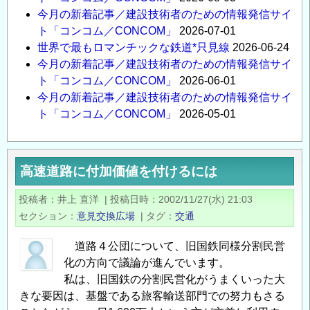
今月の新着記事／建設技術者のための情報発信サイ
ト「コンコム／CONCOM」
2026-07-01
世界で最もロマンチックな鉄道*只見線
2026-06-24
今月の新着記事／建設技術者のための情報発信サイ
ト「コンコム／CONCOM」
2026-06-01
今月の新着記事／建設技術者のための情報発信サイ
ト「コンコム／CONCOM」
2026-05-01
高速道路に付加価値を付けるには
投稿者
井上 直洋
|
投稿日時
2002/11/27(水) 21:03
セクション
意見交換広場
|
タグ
交通
道路４公団について、旧国鉄同様分割民営
化の方向で議論が進んでいます。
私は、旧国鉄の分割民営化がうまくいった大
きな要因は、基盤である旅客輸送部門での努力もさる