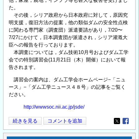
他，家屋，農地，インフラ等も甚大な被害を受けまし
介
た。
の
その後，シリア政府から日本政府に対して，原因究
明支援，復旧方法の提案，他の類似ダムの安全性点検
に関わる専門家（調査団）派遣要請があり，7/20〜
7/27にかけて，日本調査団が派遣され，シリア灌漑大
臣への報告を行っております。
本調査については，ダム技術10月号およびダム工学
会での特別講習会(11月21日（木）開催）において報
告されます。
講習会の案内は、ダム工学会ホームページ−「ニュ
ース」−「ダム工学ニュース４８号」の記事をご覧く
ださい。
http://wwwsoc.nii.ac.jp/jsde/
シ
続きを見る
コメントを追加
Opens in
Opens
リ
ア