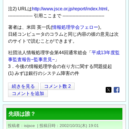
注2) URLは
http://www.jsce.or.jp/report/index.html
。
----------------- 引用ここまで -----------------------------
著者は、米田 英一氏(
情報処理学会フェロー
)。
日経コンピュータのコラムと同じ内容の彼の意見は次
のサイトで読むことができます。
社団法人情報処理学会第44回通常総会「
平成13年度監
事監査報告−監事意見−
」
3．今後の情報処理学会の在り方に関する問題提起
(1) みずほ銀行のシステム障害の件
土
続きを見る
コメント数 2
Opens in
Opens
木
コメントを追加
学
会
先頭は誰？
活
動
投稿者
isijsce
|
投稿日時
2002/10/31(木) 19:01