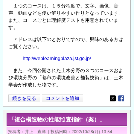
１つのコースは、１５分程度で、文字、画像、音
声、動画などを使い解りやすい作りとなっています。
また、コースごとに理解度テストも用意されていま
す。
アドレスは以下のとおりですので、興味のある方は
ご覧ください。
http://weblearningplaza.jst.go.jp/
また、今回公開された土木分野の３つのコースおよ
び環境分野の「都市の環境改善と舗装技術」は、土木
学会が作成した物です。
科
続きを見る
コメントを追加
Opens in
Opens
学
技
「複合構造物の性能照査指針（案）」
術
振
投稿者
井上 直洋
|
投稿日時
2002/10/28(月) 13:54