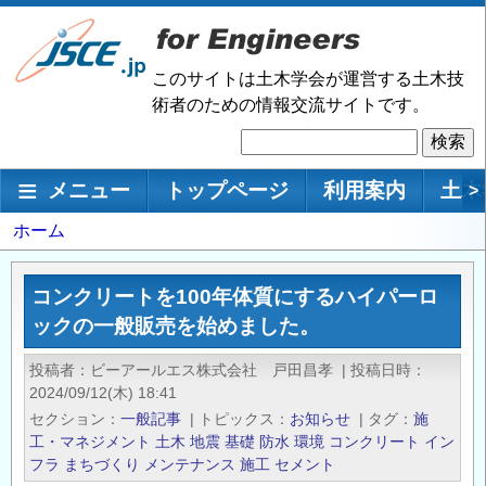
メ
イ
ン
このサイトは土木学会が運営する土木技
コ
術者のための情報交流サイトです。
ン
検
テ
索
ン
メインナビゲーション
メニュー
トップページ
利用案内
土木
>
ツ
に
パ
ホーム
移
ン
動
く
コンクリートを100年体質にするハイパーロ
ず
ックの一般販売を始めました。
投稿者
ビーアールエス株式会社 戸田昌孝
|
投稿日時
2024/09/12(木) 18:41
セクション
一般記事
|
トピックス
お知らせ
|
タグ
施
工・マネジメント
土木
地震
基礎
防水
環境
コンクリート
イン
フラ
まちづくり
メンテナンス
施工
セメント