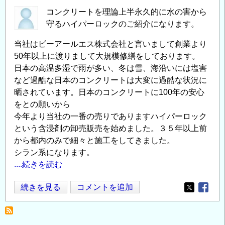
コンクリートを理論上半永久的に水の害から
守るハイパーロックのご紹介になります。
当社はビーアールエス株式会社と言いまして創業より
50年以上に渡りまして大規模修繕をしております。
日本の高温多湿で雨が多い、冬は雪、海沿いには塩害
など過酷な日本のコンクリートは大変に過酷な状況に
晒されています。日本のコンクリートに100年の安心
をとの願いから
今年より当社の一番の売りでありますハイパーロック
という含浸剤の卸売販売を始めました。３５年以上前
から都内のみで細々と施工をしてきました。
シラン系になります。
....続きを読む
コ
続きを見る
コメントを追加
Opens in
Opens
ン
ク
リ