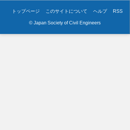
ー
Secondary
トップページ
このサイトについて
ヘルプ
RSS
ト
menu
を
© Japan Society of Civil Engineers
100
年
体
質
に
す
る
ハ
イ
パ
ー
ロ
ッ
ク