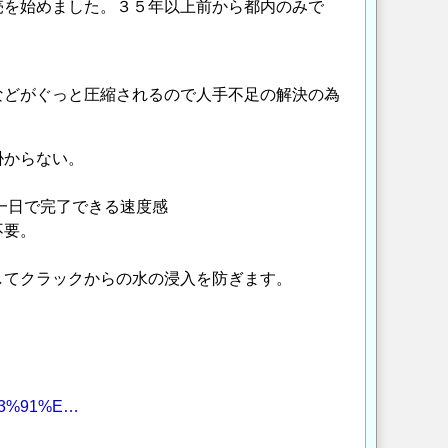
売を始めました。３５年以上前から都内のみで
などがぐっと圧縮されるので人手不足の解決の為
掛からない。
一日で完了できる速度感
不要。
してクラックからの水の浸入を防ぎます。
%83%91%E…