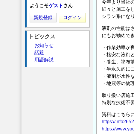
今年より当社
ようこそ
ゲスト
さん
細々と施工を
シラン系にな
新規登録
ログイン
液剤の性能は
にもお勧めで
トピックス
お知らせ
・作業効率が
話題
・格安な液剤
用語解説
・養生、塗布前
・半永久的に
・液剤が水性
・地震等の物
取り扱い店施
特別な技術不
資料はこちら
https://info
https://www.y