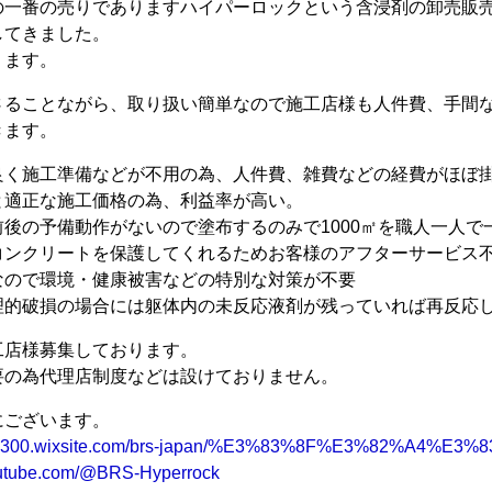
の一番の売りでありますハイパーロックという含浸剤の卸売販
してきました。
ります。
さることながら、取り扱い簡単なので施工店様も人件費、手間
きます。
良く施工準備などが不用の為、人件費、雑費などの経費がほぼ
と適正な施工価格の為、利益率が高い。
後の予備動作がないので塗布するのみで1000㎡を職人一人で
コンクリートを保護してくれるためお客様のアフターサービス
なので環境・健康被害などの特別な対策が不要
理的破損の場合には躯体内の未反応液剤が残っていれば再反応
工店様募集しております。
要の為代理店制度などは設けておりません。
にございます。
2652300.wixsite.com/brs-japan/%E3%83%8F%E3%82%A4%E3
outube.com/@BRS-Hyperrock