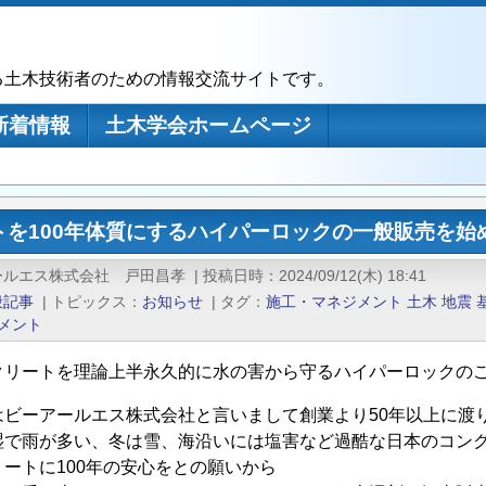
る土木技術者のための情報交流サイトです。
新着情報
土木学会ホームページ
トを100年体質にするハイパーロックの一般販売を始
ールエス株式会社 戸田昌孝
|
投稿日時
2024/09/12(木) 18:41
般記事
|
トピックス
お知らせ
|
タグ
施工・マネジメント
土木
地震
メント
クリートを理論上半永久的に水の害から守るハイパーロックの
はビーアールエス株式会社と言いまして創業より50年以上に渡
湿で雨が多い、冬は雪、海沿いには塩害など過酷な日本のコン
ートに100年の安心をとの願いから