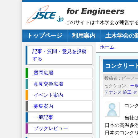
メ
イ
ン
このサイトは土木学会が運営す
コ
ン
メインナビゲーション
トップページ
利用案内
土木学会の
テ
パ
ホーム
ン
記事・質問・意見を投稿
ツ
ン
する
に
く
コンクリー
移
セ
ず
質問広場
動
投稿者
ビーア
ク
意見交換広場
セクション
一
シ
テナンス
施工
セ
イベント案内
ョ
ン
コン
募集案内
一般記事
当社
日本の高温多
ブックレビュー
日本のコンクリ