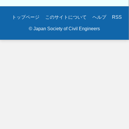
ラ
テ
Secondary
トップページ
このサイトについて
ヘルプ
RSS
ク
menu
コ
© Japan Society of Civil Engineers
ン
わ
く
わ
く
応
援
隊
参
加
募
集
の