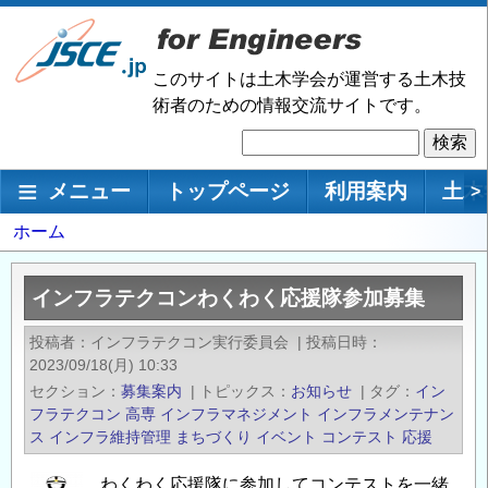
メ
イ
ン
このサイトは土木学会が運営する土木技
コ
術者のための情報交流サイトです。
ン
検
テ
索
ン
メインナビゲーション
メニュー
トップページ
利用案内
土木
>
ツ
に
パ
ホーム
移
ン
動
く
インフラテクコンわくわく応援隊参加募集
ず
投稿者
インフラテクコン実行委員会
|
投稿日時
2023/09/18(月) 10:33
セクション
募集案内
|
トピックス
お知らせ
|
タグ
イン
フラテクコン
高専
インフラマネジメント
インフラメンテナン
ス
インフラ維持管理
まちづくり
イベント
コンテスト
応援
わくわく応援隊に参加してコンテストを一緒