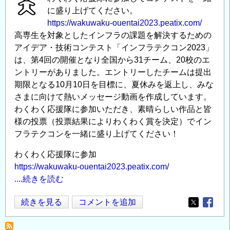
に盛り上げてください。
https://wakuwaku-ouentai2023.peatix.com/
高専生を対象としたインフラの課題を解決するための
アイデア・技術コンテスト「インフラテクコン2023」
は、第4回の開催となり全国から31チーム、20校のエ
ントリーがありました。エントリーしたチームは提出
期限となる10月10日を目標に、夏休みを返上し、みな
さまに向けて熱いメッセージ動画を作成しています。
わくわく応援隊に参加いただき、素晴らしい作品と皆
様の投票（投票結果によりわくわく賞を決定）でイン
フラテクコンを一緒に盛り上げてください！
わくわく応援隊に参加
https://wakuwaku-ouentai2023.peatix.com/
....続きを読む
イ
続きを見る
コメントを追加
Opens in
Opens
ン
フ