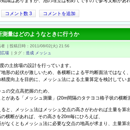
の知識はありますが、池の埋立は初めてですので参考文献があ
コメント数 3
コメントを追加
断測量はどのようなときに行うか
稿者
|
投稿日時
2011/08/02(火) 21:56
問広場
|
タグ
造成
メッシュ
a程度の土捨場の設計を行っています。
ど地形の起伏が激しいため、各横断による平均断面法ではなく
の精度向上を目的に、メッシュ法による土量算定を検討してい
シュの交点高把握のため、
とがある「メッシュ測量」(20m間隔のタテヨコ格子状の横断
えると、メッシュ法はメッシュ交点の高さがわかれば土量を算
隔の横断があれば、その高さを20m毎にひろえば、
断がなくともメッシュ法に必要な交点の地高が求まり、土量算