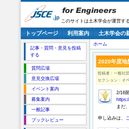
メ
イ
ン
このサイトは土木学会が運営す
コ
ン
メインナビゲーション
トップページ
利用案内
土木学会の
テ
パ
ホーム
ン
記事・質問・意見を投稿
ツ
ン
する
に
く
2020年度
移
セ
ず
質問広場
動
投稿者
一般社団
ク
意見交換広場
セクション
イ
シ
イベント案内
ョ
2/1
ン
募集案内
https:
まだ
一般記事
申し込みは、
ブックレビュー