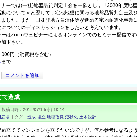
ナーでは(一社)地盤品質判定士会を主催とし，「2020年度地
活動について≫と題して，宅地地盤に関わる地盤品質判定士及
しました。また，国及び地方自治体等が進める宅地耐震化事業
性についてのディスカッションをしたいと考えています。
ナーはZoomウェビナーによるオンラインでのセミナー配信で
参加下さい。
,000円（消費税を含む）
ら
まで
コメントを追加
てて造成
|
投稿日時
2018/07/18(水) 10:14
問広場
|
タグ
造成
埋立
地盤改良
液状化
土木設計
埋め立ててマンションを立てたいのですが、何か参考になるよ