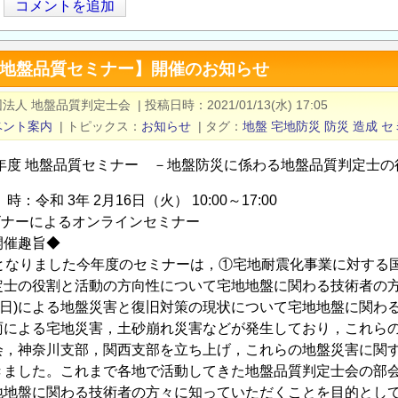
コメントを追加
度 地盤品質セミナー】開催のお知らせ
法人 地盤品質判定士会
|
投稿日時
2021/01/13(水) 17:05
ベント案内
|
トピックス
お知らせ
|
タグ
地盤
宅地防災
防災
造成
セ
20年度 地盤品質セミナー －地盤防災に係わる地盤品質判定士
時：令和 3年 2月16日（火） 10:00～17:00
ェビナーによるオンラインセミナー
開催趣旨◆
催となりました今年度のセミナーは，①宅地耐震化事業に対する
定士の役割と活動の方向性について宅地地盤に関わる技術者の
9月6日)による地盤災害と復旧対策の現状について宅地地盤に関
雨による宅地災害，土砂崩れ災害などが発生しており，これら
会，神奈川支部，関西支部を立ち上げ，これらの地盤災害に関
きました。これまで各地で活動してきた地盤品質判定士会の部
地地盤に関わる技術者の方々に知っていただくことを目的とし