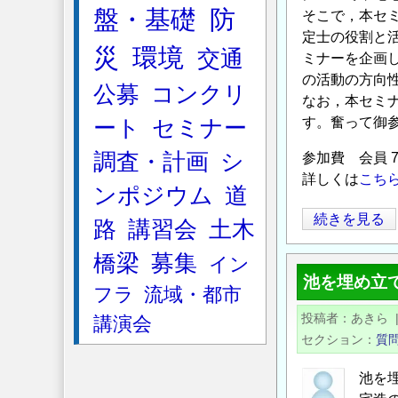
締
盤・基礎
防
そこで，本セミ
め
定士の役割と
災
環境
切
交通
ミナーを企画
り
の活動の方向
公募
コンクリ
日
なお，本セミ
(2/9)
す。奮って御
ート
セミナー
が
調査・計画
シ
参加費 会員 7
迫
詳しくは
こち
っ
ンポジウム
道
て
【2020
続きを見る
路
講習会
土木
い
年
ま
橋梁
募集
イン
度
す！
池を埋め立
地
フラ
流域・都市
の
盤
投稿者
あきら
講演会
品
セクション
質
質
セ
池を
ミ