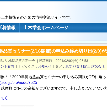
る土木技術者のための情報交流サイトです。
新着情報
土木学会ホームページ
地盤品質セミナー(2/16開催)の申込み締め切り日(2/9
法人 地盤品質判定士会
|
投稿日時
2021/02/02(火) 08:58
ベント案内
|
トピックス
お知らせ
|
タグ
地盤
品質
判定士
講習会
セ
6開催の「2020年度地盤品質セミナーの申し込み期限が2/9に迫
//jsce.jp/pro/node/7525
、残席数に多少の余裕がございますので、申し込まれていない
こちら