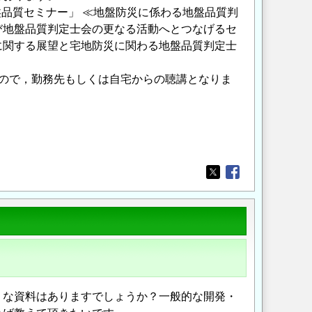
盤品質セミナー」 ≪地盤防災に係わる地盤品質判
び地盤品質判定士会の更なる活動へとつなげるセ
に関する展望と宅地防災に関わる地盤品質判定士
すので，勤務先もしくは自宅からの聴講となりま
Opens in a new wi
Opens in a new
うな資料はありますでしょうか？一般的な開発・