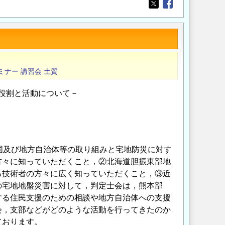
Opens in a new wi
Opens in a new
ミナー
講習会
土質
の役割と活動について－
国及び地方自治体等の取り組みと宅地防災に対す
方々に知っていただくこと，②北海道胆振東部地
わる技術者の方々に広く知っていただくこと，③近
の宅地地盤災害に対して，判定士会は，熊本部
する住民支援のための相談や地方自治体への支援
会，支部などがどのような活動を行ってきたのか
ております。