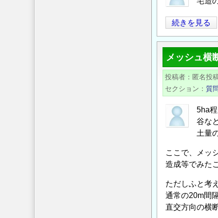
宅造
ナ
池
続きを見る
ー】
を
開
埋
催
メッシュ横
め
の
立
お
投稿者
匿名投
て
知
セクション
質
て
ら
造
せ
5h
成
の
谷な
の
土量
ここで、メッ
造成等でみたこ
ただしふと考
通常の20m間
直交方向の横