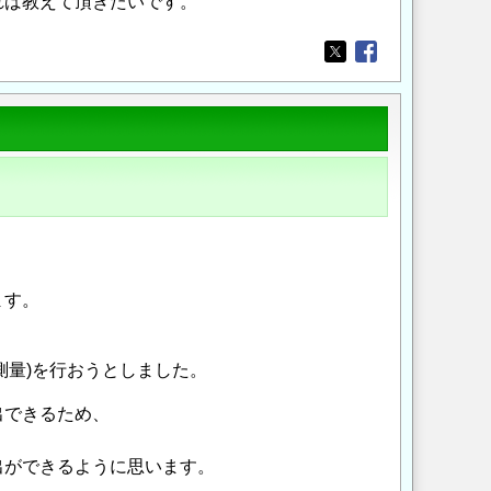
れば教えて頂きたいです。
Opens in a new wi
Opens in a new
、
ます。
測量)を行おうとしました。
出できるため、
出ができるように思います。