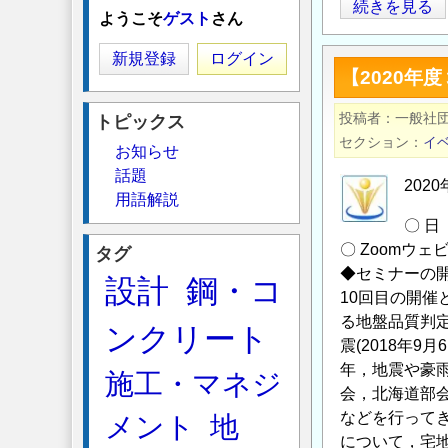
2020
続きを見る
ようこそ
ゲスト
さん
年
度
新規登録
ログイン
【2020年
地
盤
投稿者
一般社団
トピックス
品
セクション
イ
お知らせ
質
話題
セ
20
用語解説
ミ
〇 日 
ナ
〇 Zoomウ
タグ
ー
◆セミナーの
設計
鋼・コ
(2/16
10回目の開
開
る地盤品質判
ンクリート
催)
震(2018年
の
年，地震や豪
施工・マネジ
申
会，北海道部
込
などを行って
メント
地
み
について，宅