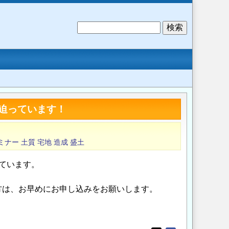
検
索
)が迫っています！
ミナー
土質
宅地
造成
盛土
っています。
方は、お早めにお申し込みをお願いします。