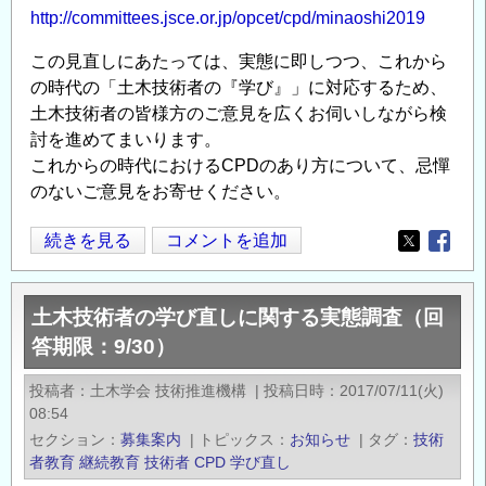
盤
http://committees.jsce.or.jp/opcet/cpd/minaoshi2019
工
この見直しにあたっては、実態に即しつつ、これから
学
の時代の「土木技術者の『学び』」に対応するため、
会】
土木技術者の皆様方のご意見を広くお伺いしながら検
わ
討を進めてまいります。
か
これからの時代におけるCPDのあり方について、忌憚
り
のないご意見をお寄せください。
や
す
CPD
続きを見る
コメントを追加
Opens in
Opens
い
制
地
度
盤
土木技術者の学び直しに関する実態調査（回
見
工
答期限：9/30）
直
学
し
基
投稿者
土木学会 技術推進機構
|
投稿日時
2017/07/11(火)
の
08:54
礎
方
セクション
募集案内
|
トピックス
お知らせ
|
タグ
技術
シ
向
者教育
継続教育
技術者
CPD
学び直し
リ
性