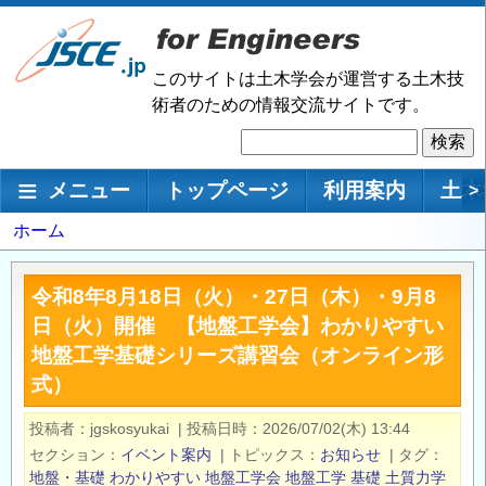
メ
イ
ン
このサイトは土木学会が運営する土木技
コ
術者のための情報交流サイトです。
ン
検
テ
索
ン
メインナビゲーション
メニュー
トップページ
利用案内
土木
>
ツ
に
パ
ホーム
移
ン
動
く
令和8年8月18日（火）・27日（木）・9月8
ず
日（火）開催 【地盤工学会】わかりやすい
地盤工学基礎シリーズ講習会（オンライン形
式）
投稿者
jgskosyukai
|
投稿日時
2026/07/02(木) 13:44
セクション
イベント案内
|
トピックス
お知らせ
|
タグ
地盤・基礎
わかりやすい
地盤工学会
地盤工学
基礎
土質力学