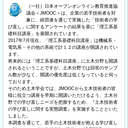
ー
（一社）日本オープンオンライン教育推進協
に
ズ
議会＜JMOOC＞は、企業の若手技術者を対
関
講
象に、経団連を通じて実施した「技術者の学
す
習
び直し」に関するアンケートの結果を基に「理工系基
る
会
礎科目講座」を展開されています。
ご
（オ
2017年7月現在、「理工系基礎科目講座」は機械系・
意
ン
電気系・その他の系統で計１２の講座が開講されてい
見
ラ
ます。
の
イ
将来的には「理工系基礎科目講座」に土木分野も開講
募
ン
されるということですが、土木分野では回答のサンプ
集
ル数が少なく、開講の優先度は低くなっていると伺っ
形
に
ております。
式）
つ
そのため土木学会では、JMOOCから土木技術者の皆
の
い
様に役立つ講座を早期に開講いただけるよう、土木分
て
野での学び直しニーズを把握するため、『土木技術者
（受
の学び直しに関する実態調査』を実施することといた
付
しました。
期
本調査を通じて、若手の土木技術者が抱える学び直し