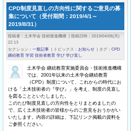
8
CPD制度見直しの方向性に関するご意見の募
年
集について（受付期間：2019/4/1～
8
2019/8/31）
月
18
投稿者
土木学会 技術推進機構
|
投稿日時
2019/04/08(月)
日
22:13
（火）・
セクション
一般記事
|
トピックス
お知らせ
|
タグ
CPD
27
継続教育
学習
技術者教育
学び
学び直し
日
（木）・
土木学会 継続教育実施委員会・技術推進機構
では、2001年以来の土木学会継続教育
9
（CPD）制度について、これからの時代にお
月
ける「土木技術者の『学び』」を考え、制度の見直し
8
を図ることといたしました。
日
このたび制度見直しの方向性をとりまとめましたの
（火）
で、広く土木技術者の皆様からのご意見をおうかがい
開
いたします。内容の詳細は、下記リンク掲載の資料を
催
ご参照ください。
【地