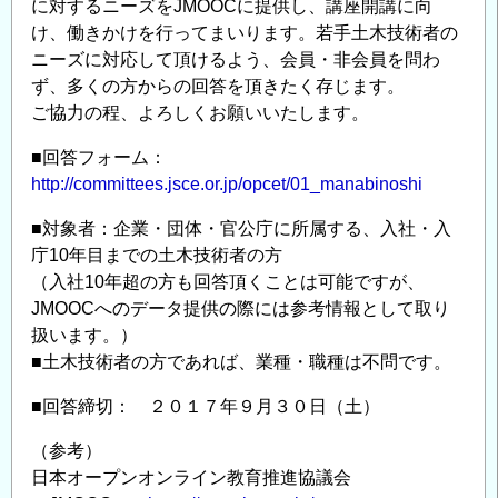
間：
に対するニーズをJMOOCに提供し、講座開講に向
2019/4/1
け、働きかけを行ってまいります。若手土木技術者の
～
ニーズに対応して頂けるよう、会員・非会員を問わ
2019/8/31）
ず、多くの方からの回答を頂きたく存じます。
の
ご協力の程、よろしくお願いいたします。
■回答フォーム：
http://committees.jsce.or.jp/opcet/01_manabinoshi
■対象者：企業・団体・官公庁に所属する、入社・入
庁10年目までの土木技術者の方
（入社10年超の方も回答頂くことは可能ですが、
JMOOCへのデータ提供の際には参考情報として取り
扱います。）
■土木技術者の方であれば、業種・職種は不問です。
■回答締切： ２０１７年９月３０日（土）
（参考）
日本オープンオンライン教育推進協議会