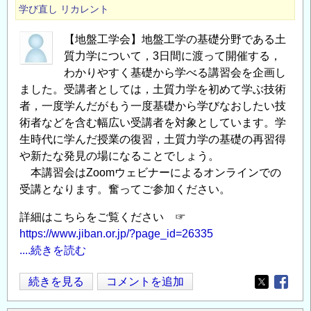
学び直し
リカレント
【地盤工学会】地盤工学の基礎分野である土
質力学について，3日間に渡って開催する，
わかりやすく基礎から学べる講習会を企画し
ました。受講者としては，土質力学を初めて学ぶ技術
者，一度学んだがもう一度基礎から学びなおしたい技
術者などを含む幅広い受講者を対象としています。学
生時代に学んだ授業の復習，土質力学の基礎の再習得
や新たな発見の場になることでしょう。
本講習会はZoomウェビナーによるオンラインでの
受講となります。奮ってご参加ください。
詳細はこちらをご覧ください ☞
https://www.jiban.or.jp/?page_id=26335
....続きを読む
令
続きを見る
コメントを追加
Opens in
Opens
和