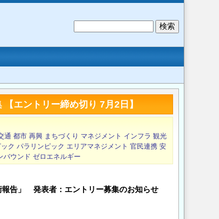
検
索
 【エントリー締め切り 7月2日】
交通
都市
再興
まちづくり
マネジメント
インフラ
観光
ピック
パラリンピック
エリアマネジメント
官民連携
安
ンバウンド
ゼロエネルギー
術報告」 発表者：エントリー募集のお知らせ