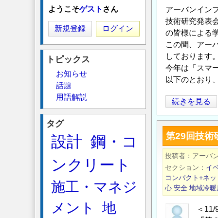
ようこそ
ゲスト
さん
アーバンイン
技術研究発表
新規登録
ログイン
の皆様による
この間、アー
しております
トピックス
今年は「スマ
お知らせ
以下のとおり
話題
用語解説
第
続きを見る
30
タグ
回
第29回技
設計
鋼・コ
技
術
投稿者
アーバ
ンクリート
研
セクション
イ
究
コンパクト+ネッ
施工・マネジ
発
心
安全
地域冷暖
表
メント
地
＜11
会