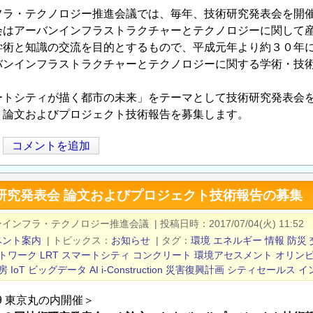
フラ・テクノロジー推進会議では、毎年、技術研究発表会を開
会はアーバンインフラストラクチャーとテクノロジーに関して
学術と知識の交流を目的とするもので、平成元年より約３０年
バンインフラストラクチャーとテクノロジーに関する学術・技
。
ートシティが描く都市の未来」をテーマとして技術研究発表会
、論文およびプロジェクト技術報告を募集します。
コメントを追加
術研究発表会 論文およびプロジェクト技術報告の募集
ンインフラ・テクノロジー推進会議
|
投稿日時
2017/07/04(火) 11:52
ベント案内
|
トピックス
お知らせ
|
タグ
環境
エネルギー
情報
防災
トワーク
LRT
スマートシティ
コンクリート
環境アセスメント
オリン
房
IoT
ビッグデータ
AI
i-Construction
災害復興計画
シティセールス
イ
/9 東京丸の内開催＞