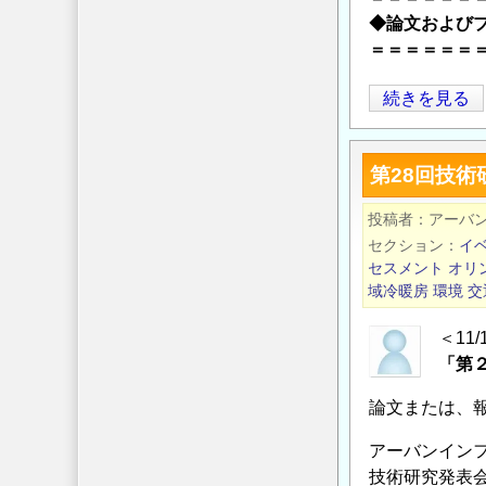
【エ
◆論文および
ン
＝＝＝＝＝＝
ト
リ
第
続きを見る
ー
29
締
回
第28回技
め
技
切
術
投稿者
アーバ
り
研
セクション
イ
7
究
セスメント
オリ
月
発
域冷暖房
環境
交
2
表
＜11
日】
会
「第
の
論
文
論文または、
お
アーバンイン
よ
技術研究発表
び