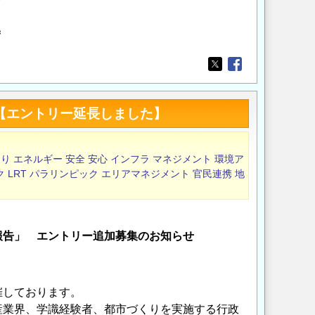
＝
Opens in a new wi
Opens in a new
 【エントリー延長しました】
くり
エネルギー
安全
安心
インフラ
マネジメント
環境ア
ク
LRT
パラリンピック
エリアマネジメント
官民連携
地
報告」 エントリー追加募集のお知らせ
催しております。
産業界、学識経験者、都市づくりを実施する行政