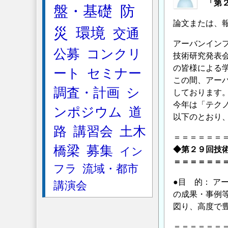
「第
論
盤・基礎
防
文
論文または、
災
環境
交通
お
アーバンイン
よ
公募
コンクリ
技術研究発表
び
の皆様による
プ
ート
セミナー
この間、アー
ロ
調査・計画
シ
しております
ジ
今年は「テク
ェ
ンポジウム
道
以下のとおり
ク
路
講習会
土木
ト・
＝＝＝＝＝＝
技
橋梁
募集
イン
◆第２９回技
術
＝＝＝＝＝＝
フラ
流域・都市
報
●目 的： 
講演会
告
の成果・事例
の
図り、高度で
募
集
＝＝＝＝＝＝