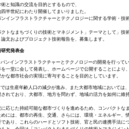
学術と知識の交流を目的とするもので、
約四半世紀にわたり開催してまいりました。
バンインフラストラクチャーとテクノロジーに関する学術・技
。
パクトなまちづくりの技術とマネジメント」テーマとして」技
、論文およびプロジェクト技術報告を、募集します。
術研究発表会
アーバンインフラストラクチャーとテクノロジーの開発を行って
等を一堂に会して発表し、ホームページで公開することにより
豊かな都市社会の実現に寄与することを目的としています。
地方では生産年齢人口の減少が進み、また大都市地域においては
想されており、大都市、地方を問わず、地域の活力を如何に維
況に応じた持続可能な都市づくりを進めるため、コンパクトな
ためには、都市の再生、交通、さらには、環境・エネルギー、
要であり、これらのハードとソフト技術、官と民の連携手法に
のもと、今回は「コンパクトなまちづくりの技術とマネジメン