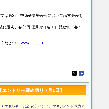
第28回技術研究発表会において論文発表を
後に選考、各部門 優秀賞（各１）奨励賞（各１
てください。
www.uit.gr.jp
Opens in a new wi
Opens in a new
【エントリー締め切り 7月1日】
くり
エネルギー
安全
安心
インフラ
マネジメント
環境ア