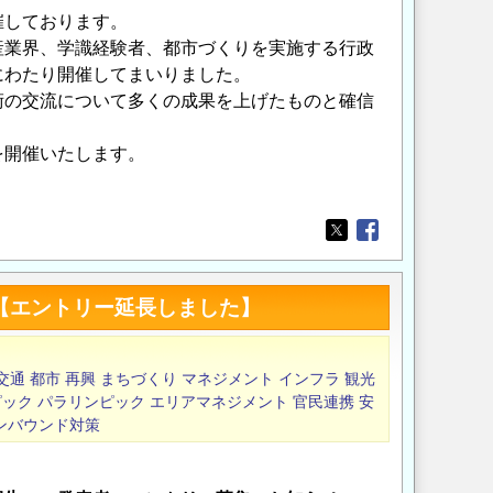
催しております。
産業界、学識経験者、都市づくりを実施する行政
にわたり開催してまいりました。
術の交流について多くの成果を上げたものと確信
を開催いたします。
Opens in a new wi
Opens in a new
 【エントリー延長しました】
交通
都市
再興
まちづくり
マネジメント
インフラ
観光
ピック
パラリンピック
エリアマネジメント
官民連携
安
ンバウンド対策