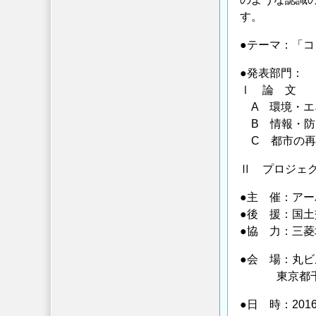
延
す。
長
●テーマ：「
し
ま
●発表部門：
し
Ⅰ 論 文
た】
A 環境・エ
の
B 情報・防
C 都市の再
Ⅱ プロジェ
●主 催：ア
●後 援：国
●協 力：三菱
●会 場：丸
東京都千代田
●日 時：201