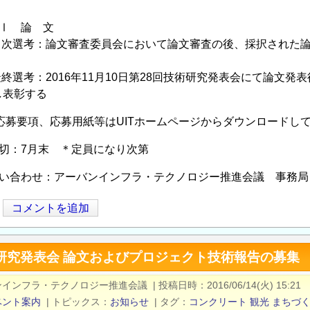
Ⅰ 論 文
論文審査委員会において論文審査の後、採択された論文は
2016年11月10日第28回技術研究発表会にて論文発表
し表彰する
応募要項、応募用紙等はUITホームページからダウンロードし
切：7月末 ＊定員になり次第
問い合わせ：アーバンインフラ・テクノロジー推進会議 事務局
コメントを追加
研究発表会 論文およびプロジェクト技術報告の募集 
ンインフラ・テクノロジー推進会議
|
投稿日時
2016/06/14(火) 15:21
ベント案内
|
トピックス
お知らせ
|
タグ
コンクリート
観光
まちづ