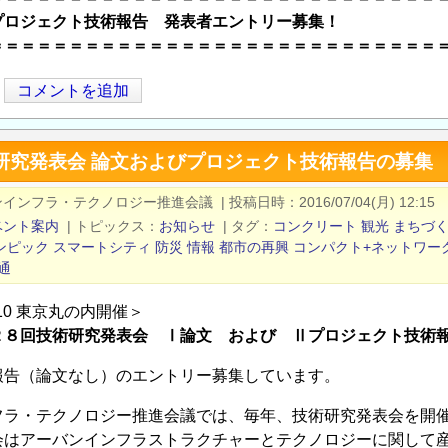
プロジェクト技術報告 発表者エントリー募集！
＝＝＝＝＝＝＝＝＝＝＝＝＝＝＝＝＝＝＝＝＝＝＝＝＝＝＝＝
コメントを追加
術研究発表会 論文およびプロジェクト技術報告の募集
ンインフラ・テクノロジー推進会議
|
投稿日時
2016/07/04(月) 12:15
ベント案内
|
トピックス
お知らせ
|
タグ
コンクリート
観光
まちづ
ンピック
スマートシティ
防災
情報
都市の再興
コンパクト+ネットワー
通
/10 東京丸の内開催＞
２８回技術研究発表会 Ⅰ論文 および Ⅱプロジェクト技術
報告（論文なし）のエントリー募集しています。
フラ・テクノロジー推進会議では、毎年、技術研究発表会を開
会はアーバンインフラストラクチャーとテクノロジーに関して