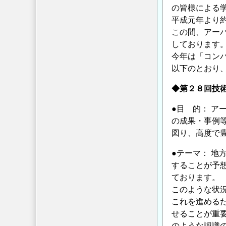
の皆様による
プ
平成元年より
ロ
この間、アー
ジ
しております
ェ
今年は「コン
ク
以下のとおり
ト
技
◆第２８回技
術
●目 的： 
報
の成果・事例
告
図り、高度で
の
募
●テーマ： 
集
することが予
【エ
ております。
ン
このような状
ト
これを進める
リ
せることが重
ー
のような認識