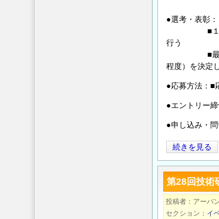
●選考・表彰：
■１次選考：
行う
■最終選考：
程度）を決定
●応募方法：■
●エントリー締
●申し込み・
第
続きを見る
28
回
第28回技術
技
術
投稿者
アーバ
研
セクション
イ