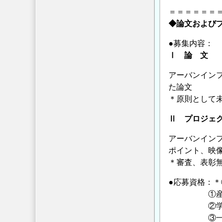
＝＝＝＝＝＝
◆論文および
●募集内容：
Ⅰ 論 文
アーバンイン
た論文
＊原則として
Ⅱ プロジェ
アーバンイン
ポイント、映
＊審査、表彰
●応募資格：
①産・学
②学識経験
③一般企業