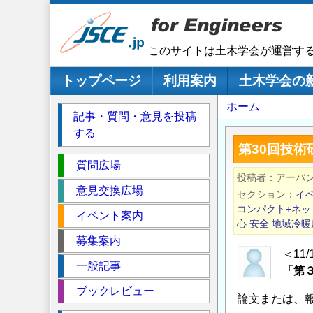
メ
イ
ン
このサイトは土木学会が運営す
コ
ン
メインナビゲーション
トップページ
利用案内
土木学会の
テ
パ
ホーム
ン
記事・質問・意見を投稿
ツ
ン
する
に
く
第30回技術
移
セ
ず
質問広場
動
投稿者
アーバ
ク
意見交換広場
セクション
イ
シ
コンパクト+ネッ
イベント案内
ョ
心
安全
地域冷暖
ン
募集案内
＜11
一般記事
「第
ブックレビュー
論文または、